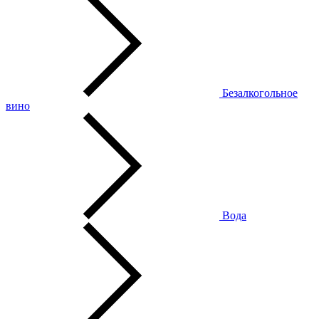
Безалкогольное
вино
Вода