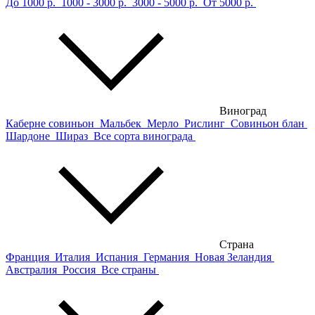
До 1000 р.
1000 - 3000 р.
3000 - 5000 р.
От 5000 р.
Виноград
Каберне совиньон
Мальбек
Мерло
Рислинг
Совиньон блан
Шардоне
Шираз
Все сорта винограда
Страна
Франция
Италия
Испания
Германия
Новая Зеландия
Австралия
Россия
Все страны