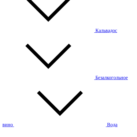
Кальвадос
Безалкогольное
вино
Вода