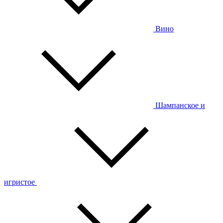
Вино
Шампанское и
игристое