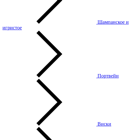
Шампанское и
игристое
Портвейн
Виски