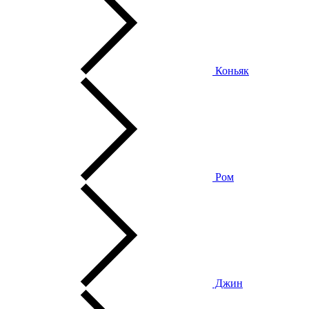
Коньяк
Ром
Джин