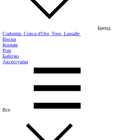
Бренд
Codorniu
Conca d'Oro
Toso
Lassalle
Виски
Коньяк
Ром
Байцзю
Аксессуары
Все