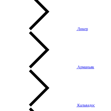
Ликер
Арманьяк
Кальвадос