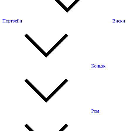
Портвейн
Виски
Коньяк
Ром