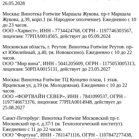
26.05.2028
Москва: Винотека Fortwine Маршала Жукова. пр-т Маршала
Жукова, д.39, корп.1 (м. Народное ополчение). Ежедневно с 10
до 23 часов.
ООО «Харвест», ИНН - 7734424768, ОГРН - 1197746303567,
лицензия: 77РПА0014565, действует до 05.09.2024
Московская область, г. Реутов: Винотека Fortwine Реутов. пр-
кт Юбилейный, д.40, (м. Новокосино). Ежедневно с 10 до 22
часов.
ООО "Мир вина", ИНН - 5041205609, ОГРН - 1175053005313,
лицензия: 50РПА0015131, действует до 23.05.2027
Москва: Винотека Fortwine ТЦ Кунцево плаза, 1 этаж.
Ярцевская ул, д.19 (м. Молодежная). Ежедневно с 10 до 22
часов.
ООО «ФОРТВАЙН СЕВЕР», ИНН - 7841099537, ОГРН -
1197746673376, лицензия: 77РПА0014948, действует до
25.08.2027
Санкт-Петербург: Винотека Fortwine Московский пр-т.
Московский пр-т, д.37/1 (м. Технологический институт).
Ежедневно с 11 до 22 часов.
ООО "Фортуна", ИНН - 7811471116, ОГРН - 1107847277438,