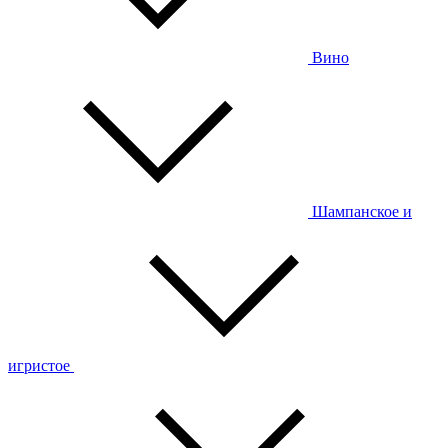
Вино
Шампанское и
игристое