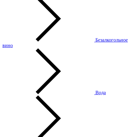
Безалкогольное
вино
Вода