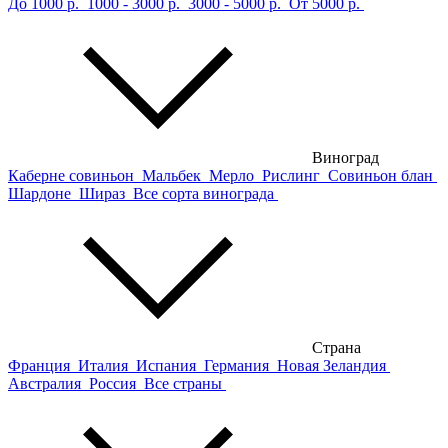
До 1000 р.
1000 - 3000 р.
3000 - 5000 р.
От 5000 р.
Виноград
Каберне совиньон
Мальбек
Мерло
Рислинг
Совиньон блан
Шардоне
Шираз
Все сорта винограда
Страна
Франция
Италия
Испания
Германия
Новая Зеландия
Австралия
Россия
Все страны