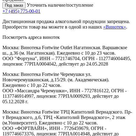
Уточнить наличие/поступление
Под заказ
+7 (495) 775-00-01
Дистанционная продажа алкогольной продукции запрещена.
Приобрести товар вы можете в одной из наших
«Винотек»
.
Посмотреть адреса винотек
Москва: Винотека Fortwine Outlet Нагатинская. Варшавское
ш., д.36 (м. Нагатинская). Ежедневно с 10 до 23 часов.
ООО "Фортуна", ИНН – 7721746704, ОГРН - 1127746004495,
лицензия: 77РПА0004042, действует до 24.05.2028
Москва: Винотека Fortwine Черемушки ул.
Новочеремушкинская, д.15/29. (м. Академическая).
Ежедневно с 10 до 22 часов.
ООО «Массандра Черемушки», ИНН - 7727816122, ОГРН -
1137746914997, лицензия: 77РПА0009293, действует до
05.12.2028 г.
Москва: Винотека Fortwine ТРЦ Капитолий Вернадского. Пр-
т Вернадского, д.6, ТРЦ «Капитолий Вернадского», 2 этаж
(м.Университет). Ежедневно с 10 до 22 часов.
ООО «ФОРТВАЙН», ИНН - 7726459679, ОГРН -
1197746673376, лицензия: 77РПА0014948, действует до