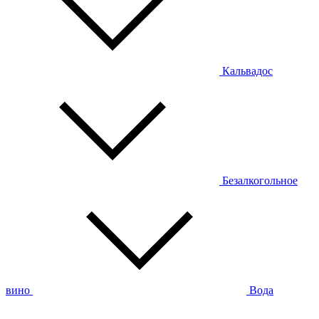
Кальвадос
Безалкогольное
вино
Вода