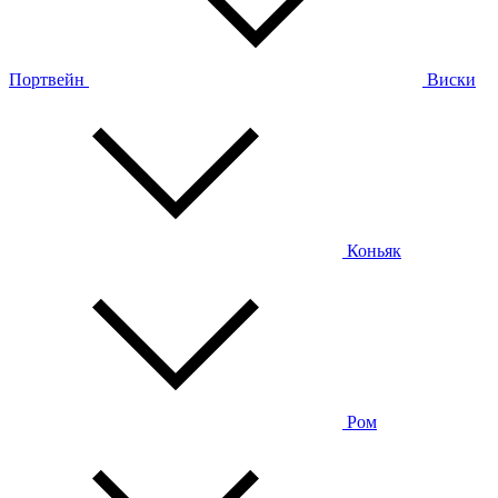
Портвейн
Виски
Коньяк
Ром