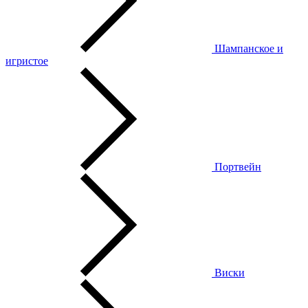
Шампанское и
игристое
Портвейн
Виски