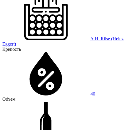
A.H. Riise (Heinz
Eggert)
Крепость
40
Объем