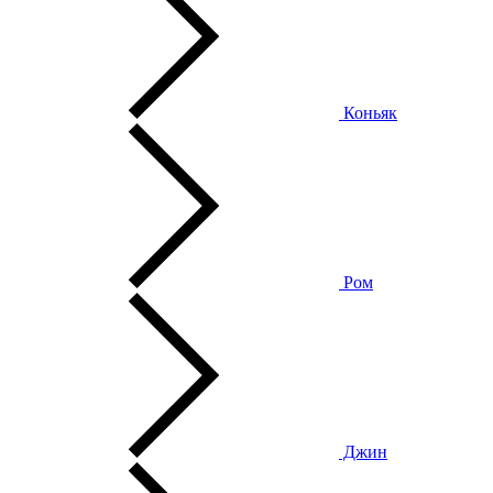
Коньяк
Ром
Джин