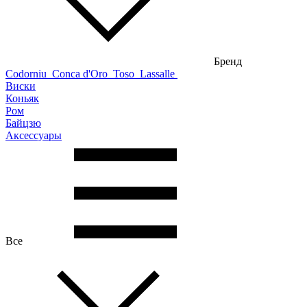
Бренд
Codorniu
Conca d'Oro
Toso
Lassalle
Виски
Коньяк
Ром
Байцзю
Аксессуары
Все