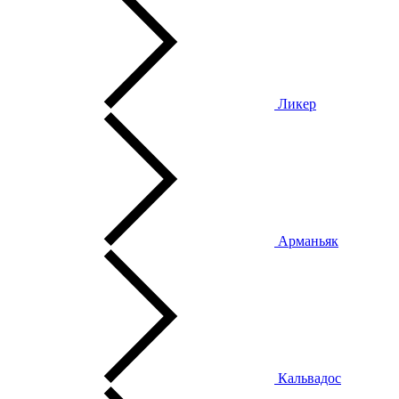
Ликер
Арманьяк
Кальвадос