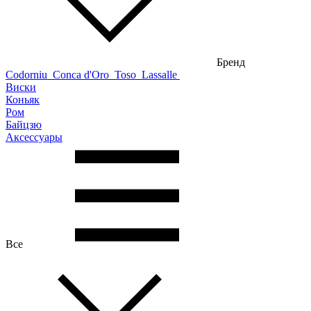
Бренд
Codorniu
Conca d'Oro
Toso
Lassalle
Виски
Коньяк
Ром
Байцзю
Аксессуары
Все