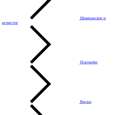
Шампанское и
игристое
Портвейн
Виски