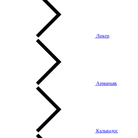
Ликер
Арманьяк
Кальвадос