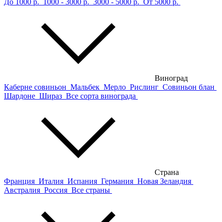
До 1000 р.
1000 - 3000 р.
3000 - 5000 р.
От 5000 р.
Виноград
Каберне совиньон
Мальбек
Мерло
Рислинг
Совиньон блан
Шардоне
Шираз
Все сорта винограда
Страна
Франция
Италия
Испания
Германия
Новая Зеландия
Австралия
Россия
Все страны