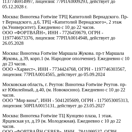
1137746914997, лицензия: 77РПА0009293, действует до
05.12.2028 г.
Москва: Винотека Fortwine ТРЦ Капитолий Вернадского. Пр-
т Вернадского, д.6, ТРЦ «Капитолий Вернадского», 2 этаж
(м.Университет). Ежедневно с 10 до 22 часов.
ООО «ФОРТВАЙН», ИНН - 7726459679, ОГРН -
1197746673376, лицензия: 77РПА0014948, действует до
26.05.2028
Москва: Винотека Fortwine Маршала Жукова. пр-т Маршала
Жукова, д.39, корп.1 (м. Народное ополчение). Ежедневно с 10
до 23 часов.
ООО «Харвест», ИНН - 7734424768, ОГРН - 1197746303567,
лицензия: 77РПА0014565, действует до 05.09.2024
Московская область, г. Реутов: Винотека Fortwine Реутов. пр-
кт Юбилейный, д.40, (м. Новокосино). Ежедневно с 10 до 22
часов.
ООО "Мир вина", ИНН - 5041205609, ОГРН - 1175053005313,
лицензия: 50РПА0015131, действует до 23.05.2027
Москва: Винотека Fortwine ТЦ Кунцево плаза, 1 этаж.
Ярцевская ул, д.19 (м. Молодежная). Ежедневно с 10 до 22
часов.
ООО «ФОРТВАЙН СЕВЕР», ИНН - 7841099537, ОГРН -