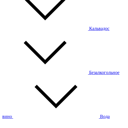
Кальвадос
Безалкогольное
вино
Вода