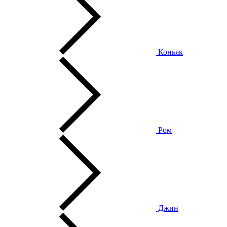
Коньяк
Ром
Джин