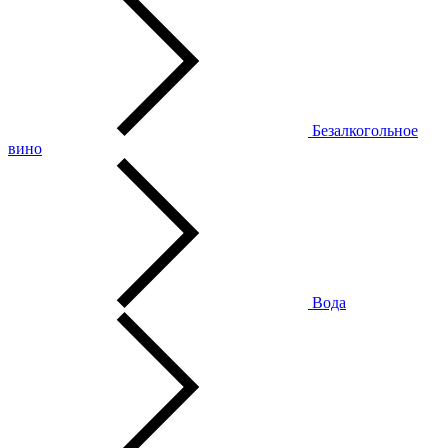
Безалкогольное
вино
Вода