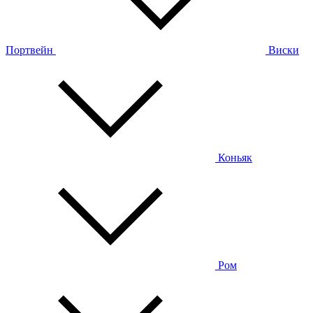
Портвейн
Виски
Коньяк
Ром