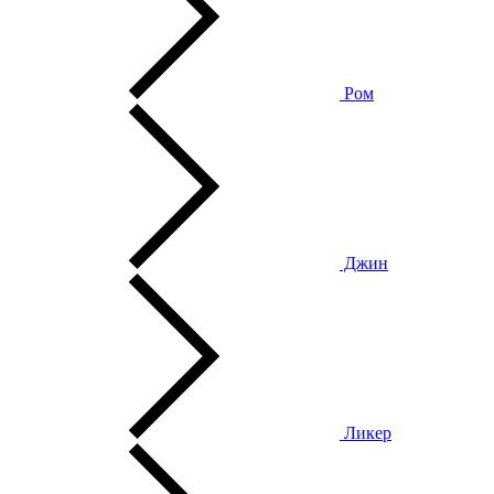
Ром
Джин
Ликер