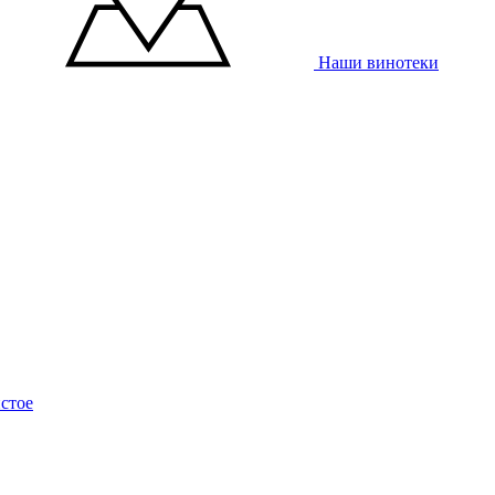
Наши винотеки
стое