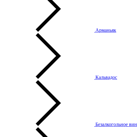
Арманьяк
Кальвадос
Безалкогольное ви