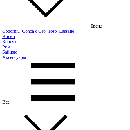
Бренд
Codorniu
Conca d'Oro
Toso
Lassalle
Виски
Коньяк
Ром
Байцзю
Аксессуары
Все