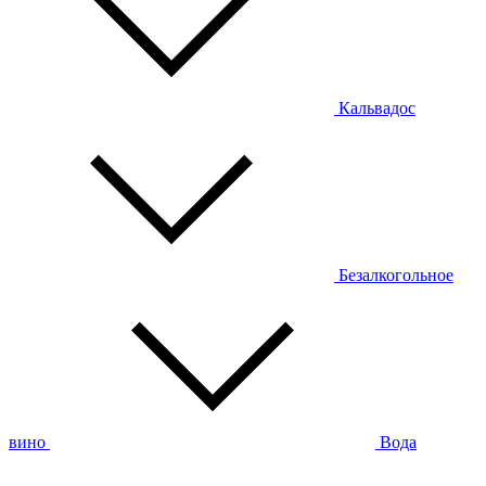
Кальвадос
Безалкогольное
вино
Вода