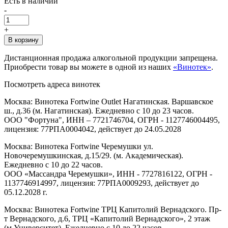
Есть в наличии
-
+
В корзину
Дистанционная продажа алкогольной продукции запрещена.
Приобрести товар вы можете в одной из наших
«Винотек»
.
Посмотреть адреса винотек
Москва: Винотека Fortwine Outlet Нагатинская. Варшавское
ш., д.36 (м. Нагатинская). Ежедневно с 10 до 23 часов.
ООО "Фортуна", ИНН – 7721746704, ОГРН - 1127746004495,
лицензия: 77РПА0004042, действует до 24.05.2028
Москва: Винотека Fortwine Черемушки ул.
Новочеремушкинская, д.15/29. (м. Академическая).
Ежедневно с 10 до 22 часов.
ООО «Массандра Черемушки», ИНН - 7727816122, ОГРН -
1137746914997, лицензия: 77РПА0009293, действует до
05.12.2028 г.
Москва: Винотека Fortwine ТРЦ Капитолий Вернадского. Пр-
т Вернадского, д.6, ТРЦ «Капитолий Вернадского», 2 этаж
(м.Университет). Ежедневно с 10 до 22 часов.