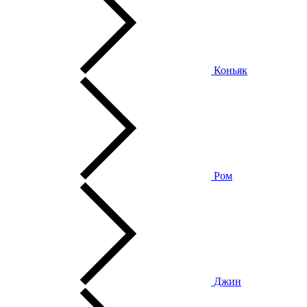
Коньяк
Ром
Джин