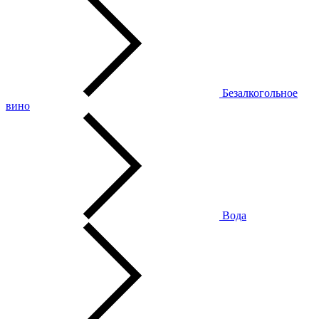
Безалкогольное
вино
Вода