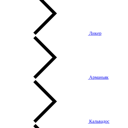
Ликер
Арманьяк
Кальвадос