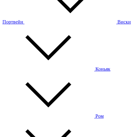
Портвейн
Виски
Коньяк
Ром