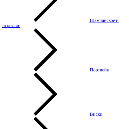
Шампанское и
игристое
Портвейн
Виски