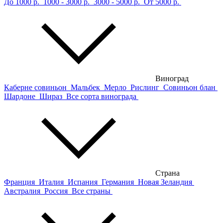
До 1000 р.
1000 - 3000 р.
3000 - 5000 р.
От 5000 р.
Виноград
Каберне совиньон
Мальбек
Мерло
Рислинг
Совиньон блан
Шардоне
Шираз
Все сорта винограда
Страна
Франция
Италия
Испания
Германия
Новая Зеландия
Австралия
Россия
Все страны