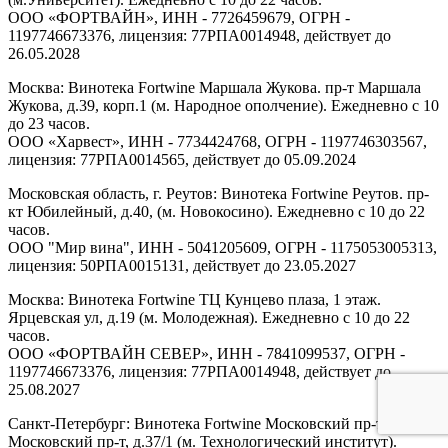
ООО «ФОРТВАЙН», ИНН - 7726459679, ОГРН -
1197746673376, лицензия: 77РПА0014948, действует до
26.05.2028
Москва: Винотека Fortwine Маршала Жукова. пр-т Маршала
Жукова, д.39, корп.1 (м. Народное ополчение). Ежедневно с 10
до 23 часов.
ООО «Харвест», ИНН - 7734424768, ОГРН - 1197746303567,
лицензия: 77РПА0014565, действует до 05.09.2024
Московская область, г. Реутов: Винотека Fortwine Реутов. пр-
кт Юбилейный, д.40, (м. Новокосино). Ежедневно с 10 до 22
часов.
ООО "Мир вина", ИНН - 5041205609, ОГРН - 1175053005313,
лицензия: 50РПА0015131, действует до 23.05.2027
Москва: Винотека Fortwine ТЦ Кунцево плаза, 1 этаж.
Ярцевская ул, д.19 (м. Молодежная). Ежедневно с 10 до 22
часов.
ООО «ФОРТВАЙН СЕВЕР», ИНН - 7841099537, ОГРН -
1197746673376, лицензия: 77РПА0014948, действует до
25.08.2027
Санкт-Петербург: Винотека Fortwine Московский пр-т.
Московский пр-т, д.37/1 (м. Технологический институт).