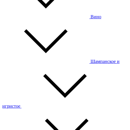
Вино
Шампанское и
игристое