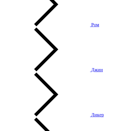
Ром
Джин
Ликер