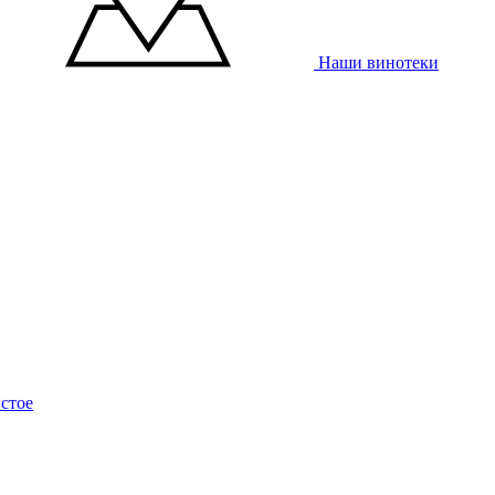
Наши винотеки
стое