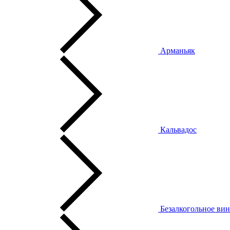
Арманьяк
Кальвадос
Безалкогольное ви