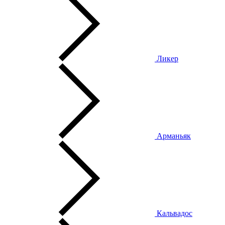
Ликер
Арманьяк
Кальвадос