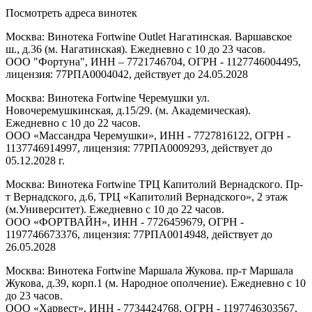
Посмотреть адреса винотек
Москва: Винотека Fortwine Outlet Нагатинская. Варшавское
ш., д.36 (м. Нагатинская). Ежедневно с 10 до 23 часов.
ООО "Фортуна", ИНН – 7721746704, ОГРН - 1127746004495,
лицензия: 77РПА0004042, действует до 24.05.2028
Москва: Винотека Fortwine Черемушки ул.
Новочеремушкинская, д.15/29. (м. Академическая).
Ежедневно с 10 до 22 часов.
ООО «Массандра Черемушки», ИНН - 7727816122, ОГРН -
1137746914997, лицензия: 77РПА0009293, действует до
05.12.2028 г.
Москва: Винотека Fortwine ТРЦ Капитолий Вернадского. Пр-
т Вернадского, д.6, ТРЦ «Капитолий Вернадского», 2 этаж
(м.Университет). Ежедневно с 10 до 22 часов.
ООО «ФОРТВАЙН», ИНН - 7726459679, ОГРН -
1197746673376, лицензия: 77РПА0014948, действует до
26.05.2028
Москва: Винотека Fortwine Маршала Жукова. пр-т Маршала
Жукова, д.39, корп.1 (м. Народное ополчение). Ежедневно с 10
до 23 часов.
ООО «Харвест», ИНН - 7734424768, ОГРН - 1197746303567,