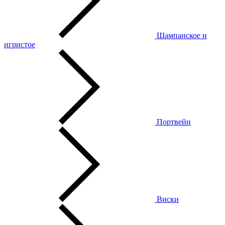
Шампанское и
игристое
Портвейн
Виски