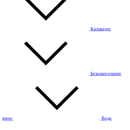
Кальвадос
Безалкогольное
вино
Вода