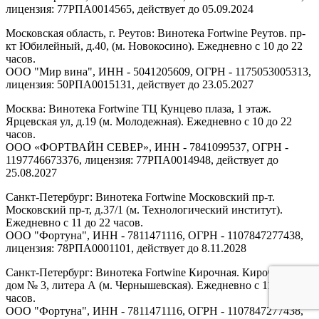
лицензия: 77РПА0014565, действует до 05.09.2024
Московская область, г. Реутов: Винотека Fortwine Реутов. пр-
кт Юбилейный, д.40, (м. Новокосино). Ежедневно с 10 до 22
часов.
ООО "Мир вина", ИНН - 5041205609, ОГРН - 1175053005313,
лицензия: 50РПА0015131, действует до 23.05.2027
Москва: Винотека Fortwine ТЦ Кунцево плаза, 1 этаж.
Ярцевская ул, д.19 (м. Молодежная). Ежедневно с 10 до 22
часов.
ООО «ФОРТВАЙН СЕВЕР», ИНН - 7841099537, ОГРН -
1197746673376, лицензия: 77РПА0014948, действует до
25.08.2027
Санкт-Петербург: Винотека Fortwine Московский пр-т.
Московский пр-т, д.37/1 (м. Технологический институт).
Ежедневно с 11 до 22 часов.
ООО "Фортуна", ИНН - 7811471116, ОГРН - 1107847277438,
лицензия: 78РПА0001101, действует до 8.11.2028
Санкт-Петербург: Винотека Fortwine Кирочная. Кирочная ул,
дом № 3, литера А (м. Чернышевская). Ежедневно с 11 до 22
часов.
ООО "Фортуна", ИНН - 7811471116, ОГРН - 1107847277438,