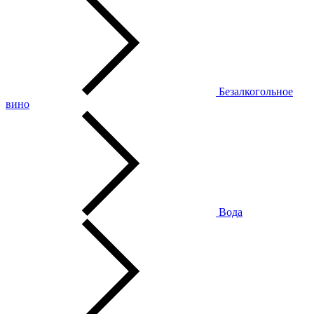
Безалкогольное
вино
Вода