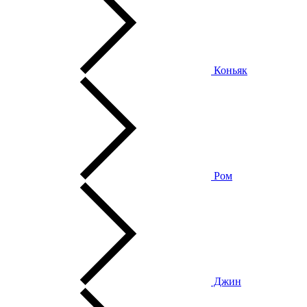
Коньяк
Ром
Джин