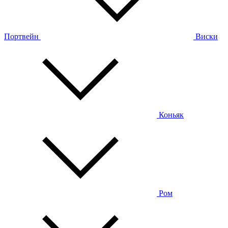
Портвейн
Виски
Коньяк
Ром