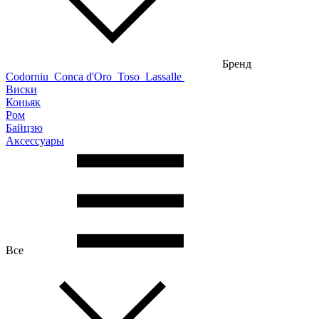
Бренд
Codorniu
Conca d'Oro
Toso
Lassalle
Виски
Коньяк
Ром
Байцзю
Аксессуары
Все