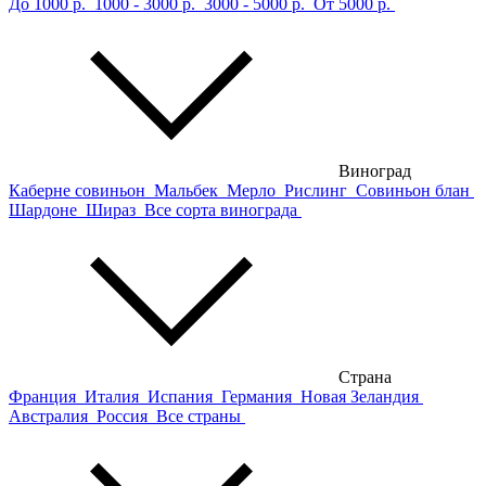
До 1000 р.
1000 - 3000 р.
3000 - 5000 р.
От 5000 р.
Виноград
Каберне совиньон
Мальбек
Мерло
Рислинг
Совиньон блан
Шардоне
Шираз
Все сорта винограда
Страна
Франция
Италия
Испания
Германия
Новая Зеландия
Австралия
Россия
Все страны