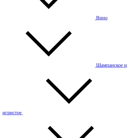
Вино
Шампанское и
игристое