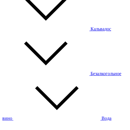
Кальвадос
Безалкогольное
вино
Вода