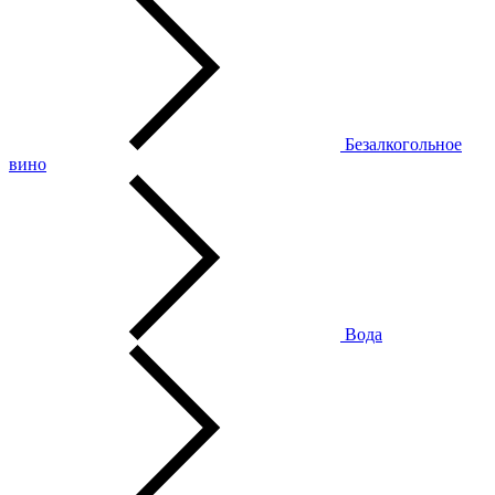
Безалкогольное
вино
Вода