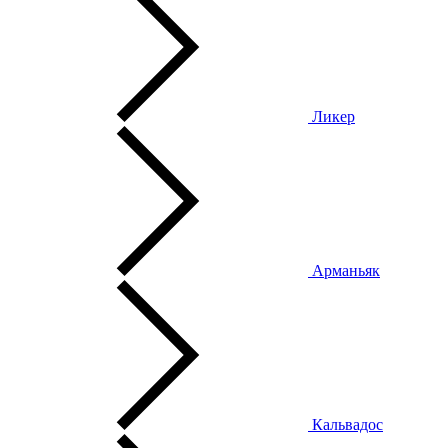
Ликер
Арманьяк
Кальвадос