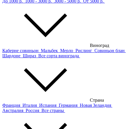
До 1000 р.
1000 - 3000 р.
3000 - 5000 р.
От 5000 р.
Виноград
Каберне совиньон
Мальбек
Мерло
Рислинг
Совиньон блан
Шардоне
Шираз
Все сорта винограда
Страна
Франция
Италия
Испания
Германия
Новая Зеландия
Австралия
Россия
Все страны