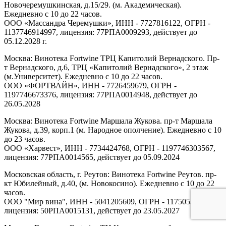
Новочеремушкинская, д.15/29. (м. Академическая).
Ежедневно с 10 до 22 часов.
ООО «Массандра Черемушки», ИНН - 7727816122, ОГРН -
1137746914997, лицензия: 77РПА0009293, действует до
05.12.2028 г.
Москва: Винотека Fortwine ТРЦ Капитолий Вернадского. Пр-
т Вернадского, д.6, ТРЦ «Капитолий Вернадского», 2 этаж
(м.Университет). Ежедневно с 10 до 22 часов.
ООО «ФОРТВАЙН», ИНН - 7726459679, ОГРН -
1197746673376, лицензия: 77РПА0014948, действует до
26.05.2028
Москва: Винотека Fortwine Маршала Жукова. пр-т Маршала
Жукова, д.39, корп.1 (м. Народное ополчение). Ежедневно с 10
до 23 часов.
ООО «Харвест», ИНН - 7734424768, ОГРН - 1197746303567,
лицензия: 77РПА0014565, действует до 05.09.2024
Московская область, г. Реутов: Винотека Fortwine Реутов. пр-
кт Юбилейный, д.40, (м. Новокосино). Ежедневно с 10 до 22
часов.
ООО "Мир вина", ИНН - 5041205609, ОГРН - 1175053005313,
лицензия: 50РПА0015131, действует до 23.05.2027