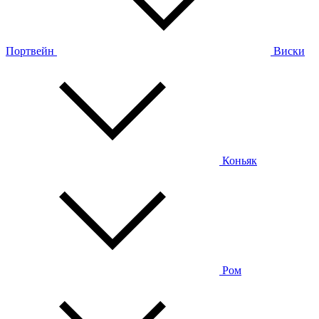
Портвейн
Виски
Коньяк
Ром