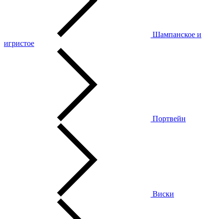
Шампанское и
игристое
Портвейн
Виски