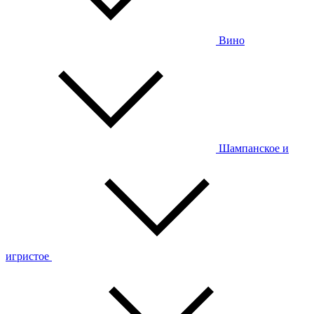
Вино
Шампанское и
игристое