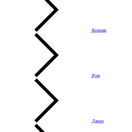
Коньяк
Ром
Джин