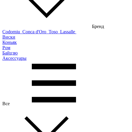
Бренд
Codorniu
Conca d'Oro
Toso
Lassalle
Виски
Коньяк
Ром
Байцзю
Аксессуары
Все