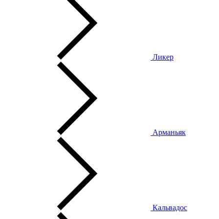
Ликер
Арманьяк
Кальвадос