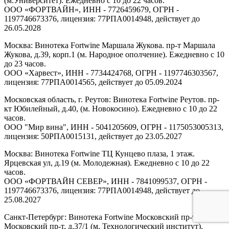
(м.Университет). Ежедневно с 10 до 22 часов.
ООО «ФОРТВАЙН», ИНН - 7726459679, ОГРН -
1197746673376, лицензия: 77РПА0014948, действует до
26.05.2028
Москва: Винотека Fortwine Маршала Жукова. пр-т Маршала
Жукова, д.39, корп.1 (м. Народное ополчение). Ежедневно с 10
до 23 часов.
ООО «Харвест», ИНН - 7734424768, ОГРН - 1197746303567,
лицензия: 77РПА0014565, действует до 05.09.2024
Московская область, г. Реутов: Винотека Fortwine Реутов. пр-
кт Юбилейный, д.40, (м. Новокосино). Ежедневно с 10 до 22
часов.
ООО "Мир вина", ИНН - 5041205609, ОГРН - 1175053005313,
лицензия: 50РПА0015131, действует до 23.05.2027
Москва: Винотека Fortwine ТЦ Кунцево плаза, 1 этаж.
Ярцевская ул, д.19 (м. Молодежная). Ежедневно с 10 до 22
часов.
ООО «ФОРТВАЙН СЕВЕР», ИНН - 7841099537, ОГРН -
1197746673376, лицензия: 77РПА0014948, действует до
25.08.2027
Санкт-Петербург: Винотека Fortwine Московский пр-т.
Московский пр-т, д.37/1 (м. Технологический институт).