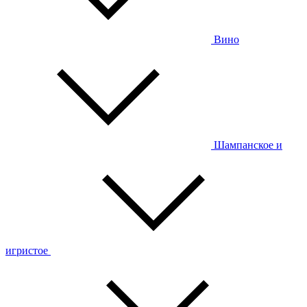
Вино
Шампанское и
игристое