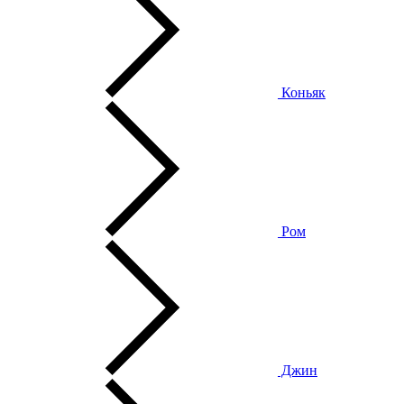
Коньяк
Ром
Джин