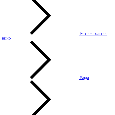
Безалкогольное
вино
Вода