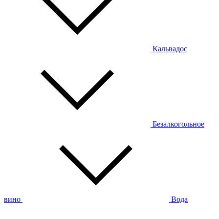
Кальвадос
Безалкогольное
вино
Вода