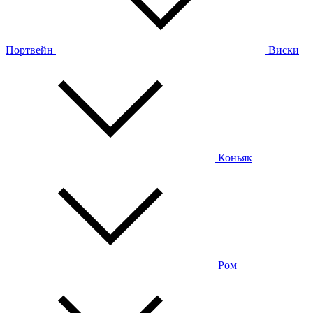
Портвейн
Виски
Коньяк
Ром