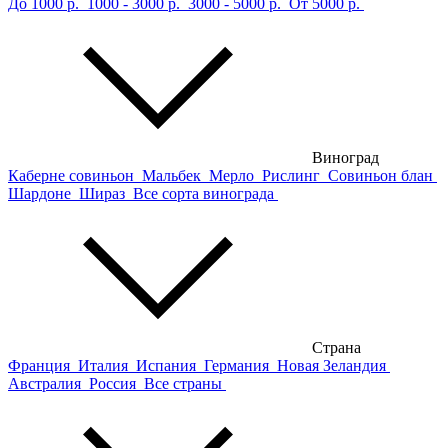
До 1000 р.
1000 - 3000 р.
3000 - 5000 р.
От 5000 р.
Виноград
Каберне совиньон
Мальбек
Мерло
Рислинг
Совиньон блан
Шардоне
Шираз
Все сорта винограда
Страна
Франция
Италия
Испания
Германия
Новая Зеландия
Австралия
Россия
Все страны