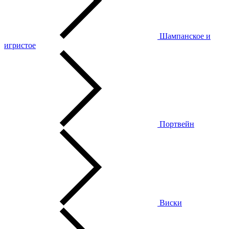
Шампанское и
игристое
Портвейн
Виски