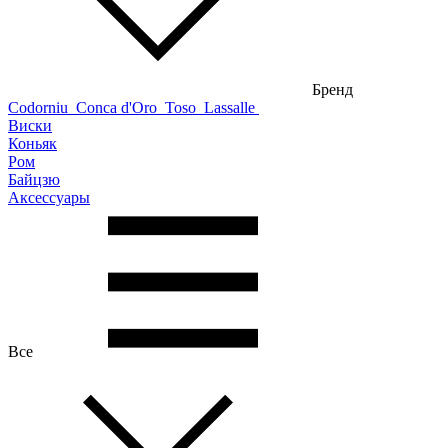
Бренд
Codorniu
Conca d'Oro
Toso
Lassalle
Виски
Коньяк
Ром
Байцзю
Аксессуары
Все