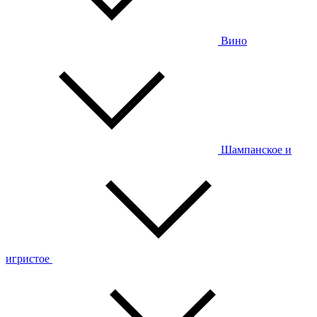
Вино
Шампанское и
игристое