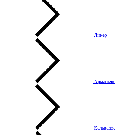
Ликер
Арманьяк
Кальвадос