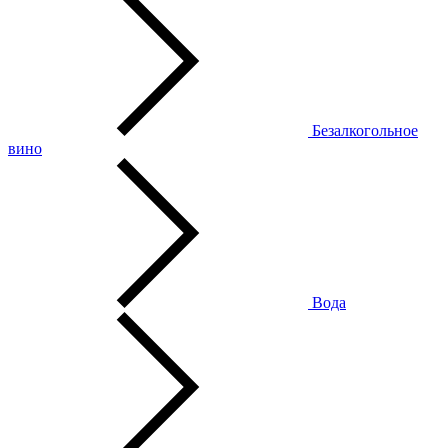
Безалкогольное
вино
Вода