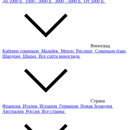
До 1000 р.
1000 - 3000 р.
3000 - 5000 р.
От 5000 р.
Виноград
Каберне совиньон
Мальбек
Мерло
Рислинг
Совиньон блан
Шардоне
Шираз
Все сорта винограда
Страна
Франция
Италия
Испания
Германия
Новая Зеландия
Австралия
Россия
Все страны