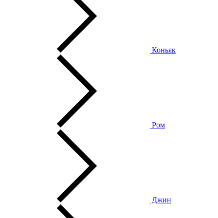
Коньяк
Ром
Джин