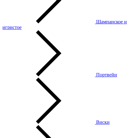
Шампанское и
игристое
Портвейн
Виски