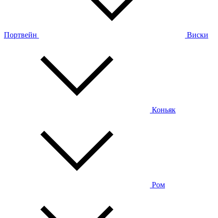
Портвейн
Виски
Коньяк
Ром