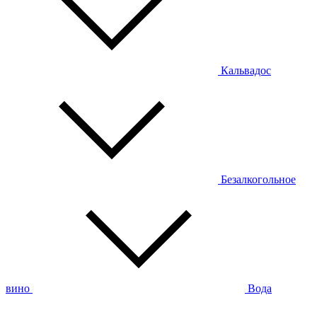
Кальвадос
Безалкогольное
вино
Вода