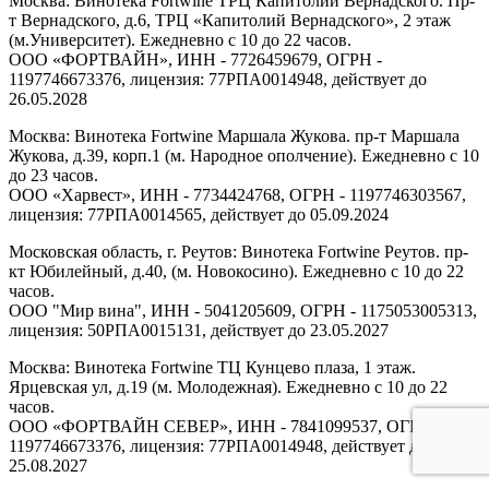
Москва: Винотека Fortwine ТРЦ Капитолий Вернадского. Пр-
т Вернадского, д.6, ТРЦ «Капитолий Вернадского», 2 этаж
(м.Университет). Ежедневно с 10 до 22 часов.
ООО «ФОРТВАЙН», ИНН - 7726459679, ОГРН -
1197746673376, лицензия: 77РПА0014948, действует до
26.05.2028
Москва: Винотека Fortwine Маршала Жукова. пр-т Маршала
Жукова, д.39, корп.1 (м. Народное ополчение). Ежедневно с 10
до 23 часов.
ООО «Харвест», ИНН - 7734424768, ОГРН - 1197746303567,
лицензия: 77РПА0014565, действует до 05.09.2024
Московская область, г. Реутов: Винотека Fortwine Реутов. пр-
кт Юбилейный, д.40, (м. Новокосино). Ежедневно с 10 до 22
часов.
ООО "Мир вина", ИНН - 5041205609, ОГРН - 1175053005313,
лицензия: 50РПА0015131, действует до 23.05.2027
Москва: Винотека Fortwine ТЦ Кунцево плаза, 1 этаж.
Ярцевская ул, д.19 (м. Молодежная). Ежедневно с 10 до 22
часов.
ООО «ФОРТВАЙН СЕВЕР», ИНН - 7841099537, ОГРН -
1197746673376, лицензия: 77РПА0014948, действует до
25.08.2027