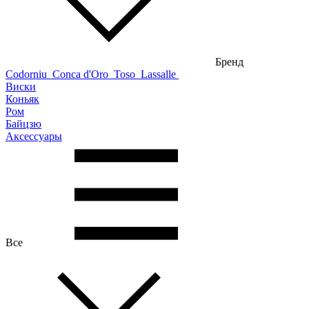
Бренд
Codorniu
Conca d'Oro
Toso
Lassalle
Виски
Коньяк
Ром
Байцзю
Аксессуары
Все