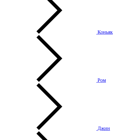
Коньяк
Ром
Джин