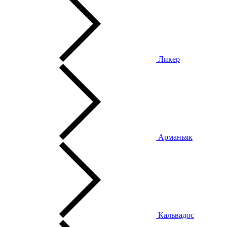
Ликер
Арманьяк
Кальвадос