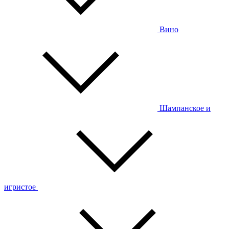
Вино
Шампанское и
игристое