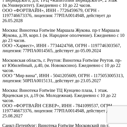
т Вернадского, д.6, ТРЦ «Капитолий Вернадского», 2 этаж
(м.Университет). Ежедневно с 10 до 22 часов.
ООО «ФОРТВАЙН», ИНН - 7726459679, ОГРН -
1197746673376, лицензия: 77РПА0014948, действует до
26.05.2028
Москва: Винотека Fortwine Маршала Жукова. пр-т Маршала
Жукова, д.39, корп.1 (м. Народное ополчение). Ежедневно с 10
до 23 часов.
ООО «Харвест», ИНН - 7734424768, ОГРН - 1197746303567,
лицензия: 77РПА0014565, действует до 05.09.2024
Московская область, г. Реутов: Винотека Fortwine Реутов. пр-
кт Юбилейный, д.40, (м. Новокосино). Ежедневно с 10 до 22
часов.
ООО "Мир вина", ИНН - 5041205609, ОГРН - 1175053005313,
лицензия: 50РПА0015131, действует до 23.05.2027
Москва: Винотека Fortwine ТЦ Кунцево плаза, 1 этаж.
Ярцевская ул, д.19 (м. Молодежная). Ежедневно с 10 до 22
часов.
ООО «ФОРТВАЙН СЕВЕР», ИНН - 7841099537, ОГРН -
1197746673376, лицензия: 77РПА0014948, действует до
25.08.2027
Санкт-Петербург: Винотека Fortwine Московский пр-т.