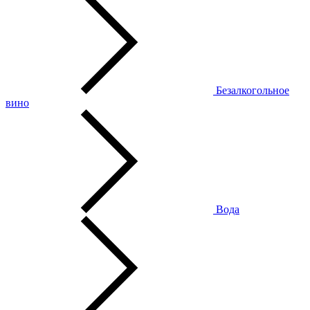
Безалкогольное
вино
Вода