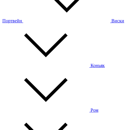
Портвейн
Виски
Коньяк
Ром