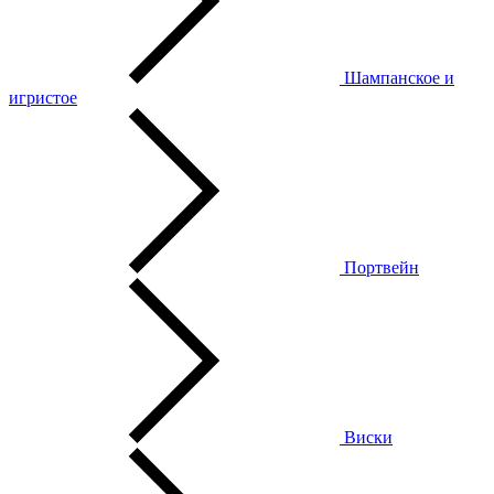
Шампанское и
игристое
Портвейн
Виски