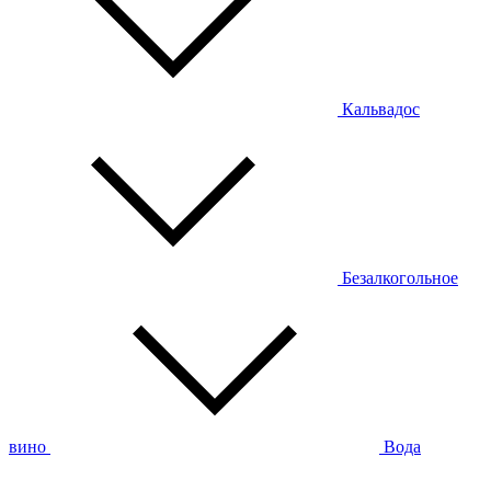
Кальвадос
Безалкогольное
вино
Вода