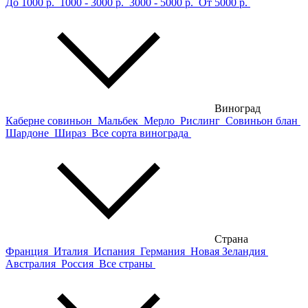
До 1000 р.
1000 - 3000 р.
3000 - 5000 р.
От 5000 р.
Виноград
Каберне совиньон
Мальбек
Мерло
Рислинг
Совиньон блан
Шардоне
Шираз
Все сорта винограда
Страна
Франция
Италия
Испания
Германия
Новая Зеландия
Австралия
Россия
Все страны