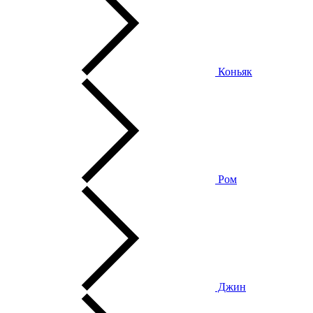
Коньяк
Ром
Джин