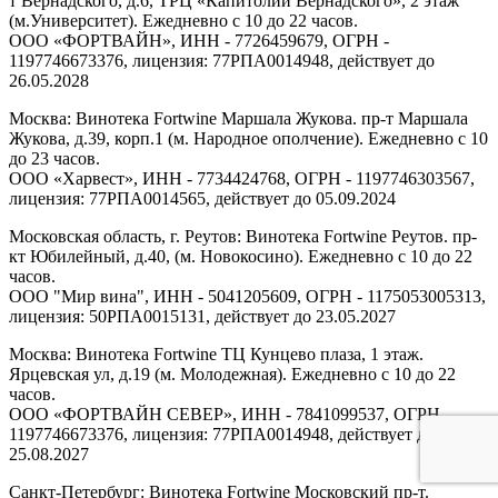
т Вернадского, д.6, ТРЦ «Капитолий Вернадского», 2 этаж
(м.Университет). Ежедневно с 10 до 22 часов.
ООО «ФОРТВАЙН», ИНН - 7726459679, ОГРН -
1197746673376, лицензия: 77РПА0014948, действует до
26.05.2028
Москва: Винотека Fortwine Маршала Жукова. пр-т Маршала
Жукова, д.39, корп.1 (м. Народное ополчение). Ежедневно с 10
до 23 часов.
ООО «Харвест», ИНН - 7734424768, ОГРН - 1197746303567,
лицензия: 77РПА0014565, действует до 05.09.2024
Московская область, г. Реутов: Винотека Fortwine Реутов. пр-
кт Юбилейный, д.40, (м. Новокосино). Ежедневно с 10 до 22
часов.
ООО "Мир вина", ИНН - 5041205609, ОГРН - 1175053005313,
лицензия: 50РПА0015131, действует до 23.05.2027
Москва: Винотека Fortwine ТЦ Кунцево плаза, 1 этаж.
Ярцевская ул, д.19 (м. Молодежная). Ежедневно с 10 до 22
часов.
ООО «ФОРТВАЙН СЕВЕР», ИНН - 7841099537, ОГРН -
1197746673376, лицензия: 77РПА0014948, действует до
25.08.2027
Санкт-Петербург: Винотека Fortwine Московский пр-т.