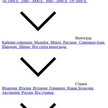
До 1000 р.
1000 - 3000 р.
3000 - 5000 р.
От 5000 р.
Виноград
Каберне совиньон
Мальбек
Мерло
Рислинг
Совиньон блан
Шардоне
Шираз
Все сорта винограда
Страна
Франция
Италия
Испания
Германия
Новая Зеландия
Австралия
Россия
Все страны