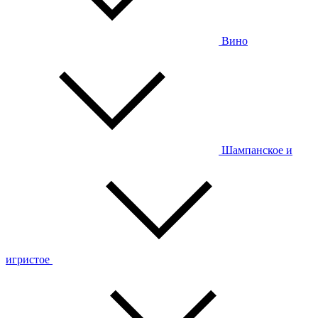
Вино
Шампанское и
игристое