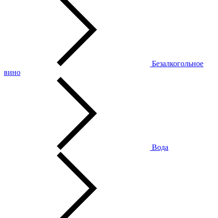
Безалкогольное
вино
Вода