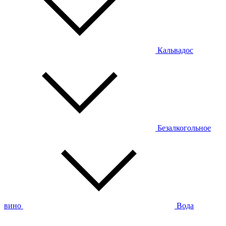
Кальвадос
Безалкогольное
вино
Вода