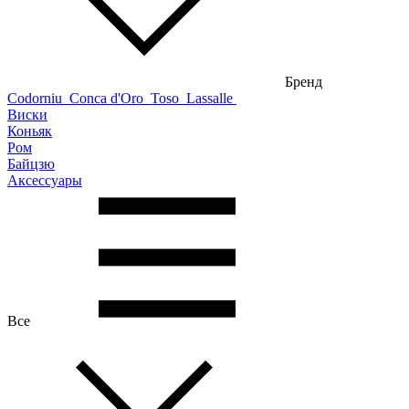
Бренд
Codorniu
Conca d'Oro
Toso
Lassalle
Виски
Коньяк
Ром
Байцзю
Аксессуары
Все