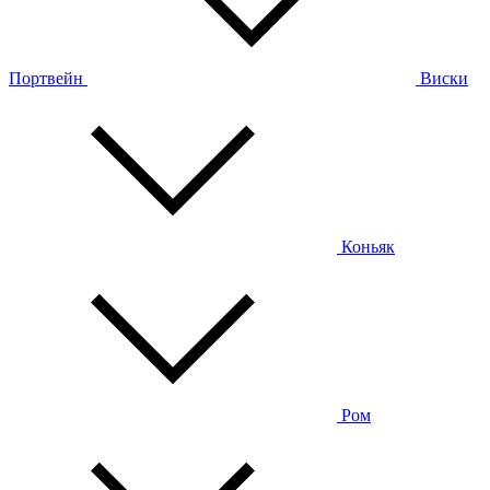
Портвейн
Виски
Коньяк
Ром