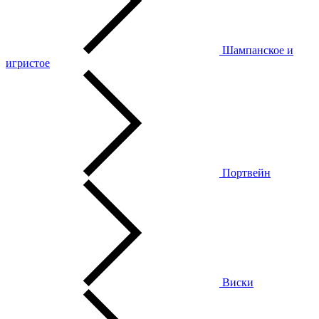
Шампанское и
игристое
Портвейн
Виски