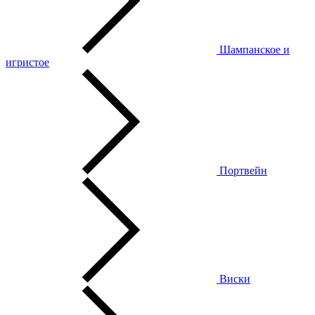
Шампанское и
игристое
Портвейн
Виски