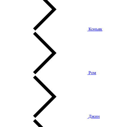
Коньяк
Ром
Джин