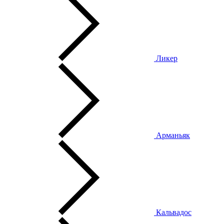
Ликер
Арманьяк
Кальвадос