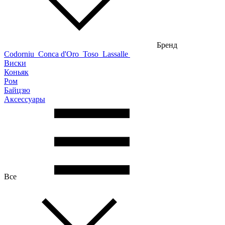
Бренд
Codorniu
Conca d'Oro
Toso
Lassalle
Виски
Коньяк
Ром
Байцзю
Аксессуары
Все