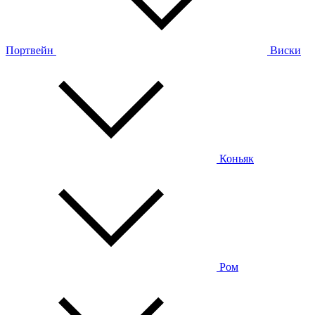
Портвейн
Виски
Коньяк
Ром