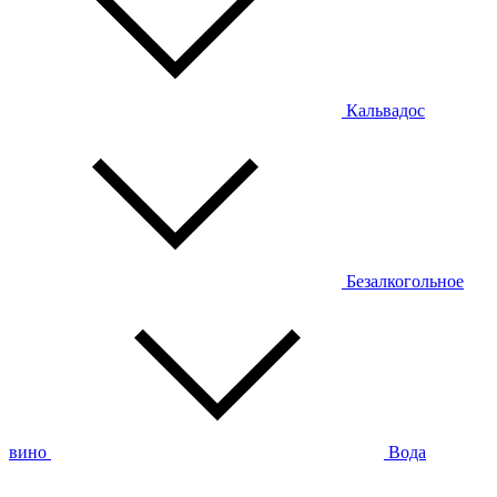
Кальвадос
Безалкогольное
вино
Вода