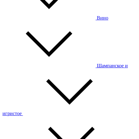
Вино
Шампанское и
игристое