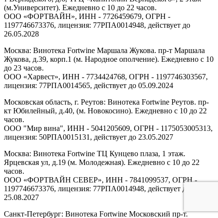
(м.Университет). Ежедневно с 10 до 22 часов.
ООО «ФОРТВАЙН», ИНН - 7726459679, ОГРН -
1197746673376, лицензия: 77РПА0014948, действует до
26.05.2028
Москва: Винотека Fortwine Маршала Жукова. пр-т Маршала
Жукова, д.39, корп.1 (м. Народное ополчение). Ежедневно с 10
до 23 часов.
ООО «Харвест», ИНН - 7734424768, ОГРН - 1197746303567,
лицензия: 77РПА0014565, действует до 05.09.2024
Московская область, г. Реутов: Винотека Fortwine Реутов. пр-
кт Юбилейный, д.40, (м. Новокосино). Ежедневно с 10 до 22
часов.
ООО "Мир вина", ИНН - 5041205609, ОГРН - 1175053005313,
лицензия: 50РПА0015131, действует до 23.05.2027
Москва: Винотека Fortwine ТЦ Кунцево плаза, 1 этаж.
Ярцевская ул, д.19 (м. Молодежная). Ежедневно с 10 до 22
часов.
ООО «ФОРТВАЙН СЕВЕР», ИНН - 7841099537, ОГРН -
1197746673376, лицензия: 77РПА0014948, действует до
25.08.2027
Санкт-Петербург: Винотека Fortwine Московский пр-т.