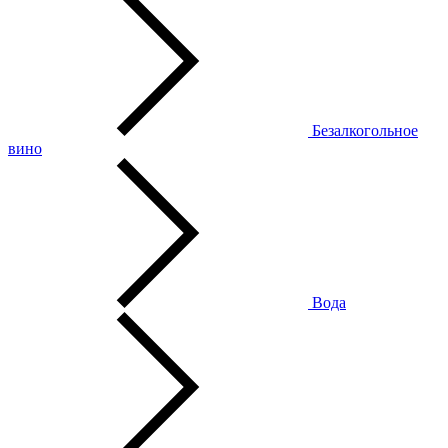
Безалкогольное
вино
Вода