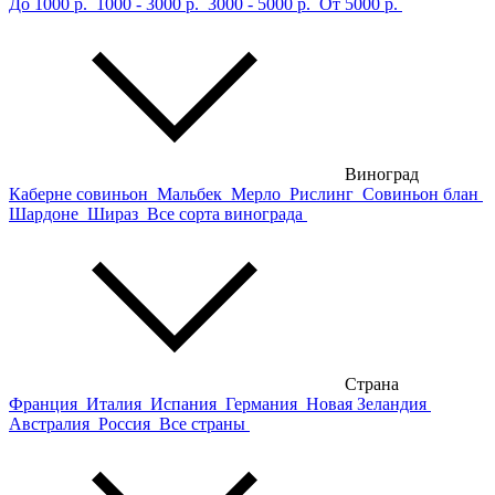
До 1000 р.
1000 - 3000 р.
3000 - 5000 р.
От 5000 р.
Виноград
Каберне совиньон
Мальбек
Мерло
Рислинг
Совиньон блан
Шардоне
Шираз
Все сорта винограда
Страна
Франция
Италия
Испания
Германия
Новая Зеландия
Австралия
Россия
Все страны