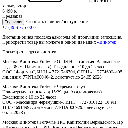
Банкетный
калькулятор
6 490 р.
Предзаказ
Уточнить наличие/поступление
Под заказ
+7 (495) 775-00-01
Дистанционная продажа алкогольной продукции запрещена.
Приобрести товар вы можете в одной из наших
«Винотек»
.
Посмотреть адреса винотек
Москва: Винотека Fortwine Outlet Нагатинская. Варшавское
ш., д.36 (м. Нагатинская). Ежедневно с 10 до 23 часов.
ООО "Фортуна", ИНН – 7721746704, ОГРН - 1127746004495,
лицензия: 77РПА0004042, действует до 24.05.2028
Москва: Винотека Fortwine Черемушки ул.
Новочеремушкинская, д.15/29. (м. Академическая).
Ежедневно с 10 до 22 часов.
ООО «Массандра Черемушки», ИНН - 7727816122, ОГРН -
1137746914997, лицензия: 77РПА0009293, действует до
05.12.2028 г.
Москва: Винотека Fortwine ТРЦ Капитолий Вернадского. Пр-
т Вернадского, д.6, ТРЦ «Капитолий Вернадского», 2 этаж