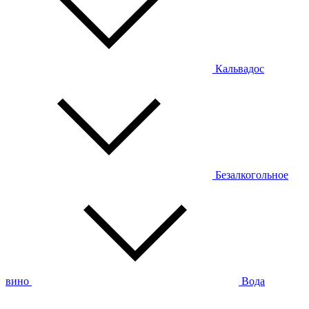
Кальвадос
Безалкогольное
вино
Вода