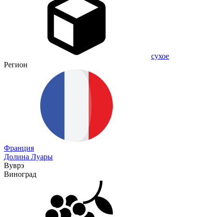
сухое
Регион
Франция
Долина Луары
Вуврэ
Виноград