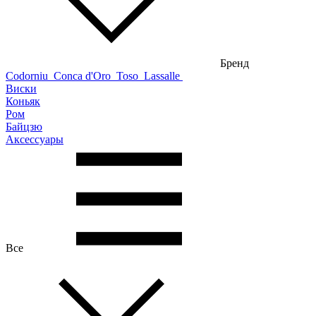
Бренд
Codorniu
Conca d'Oro
Toso
Lassalle
Виски
Коньяк
Ром
Байцзю
Аксессуары
Все