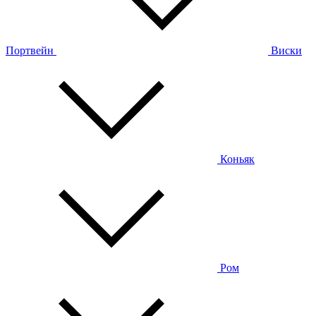
Портвейн
Виски
Коньяк
Ром