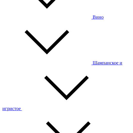
Вино
Шампанское и
игристое