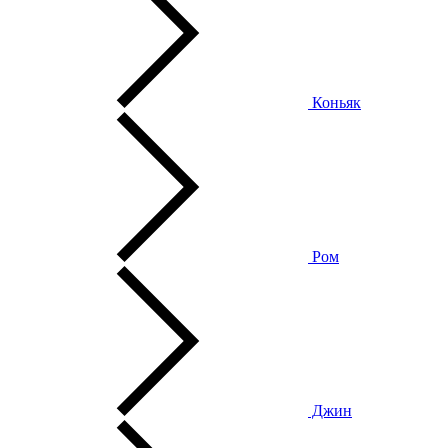
Коньяк
Ром
Джин