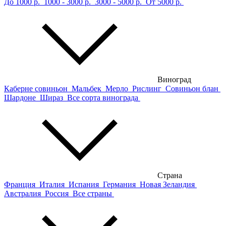
До 1000 р.
1000 - 3000 р.
3000 - 5000 р.
От 5000 р.
Виноград
Каберне совиньон
Мальбек
Мерло
Рислинг
Совиньон блан
Шардоне
Шираз
Все сорта винограда
Страна
Франция
Италия
Испания
Германия
Новая Зеландия
Австралия
Россия
Все страны