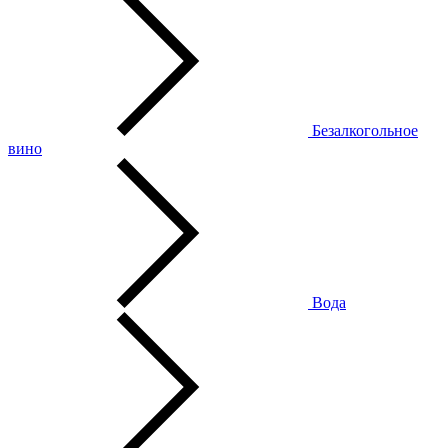
Безалкогольное
вино
Вода