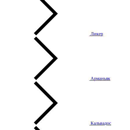
Ликер
Арманьяк
Кальвадос