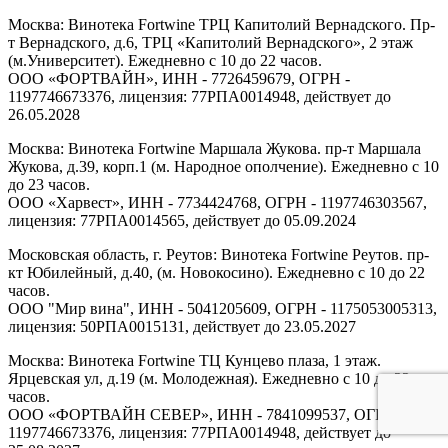
Москва: Винотека Fortwine ТРЦ Капитолий Вернадского. Пр-
т Вернадского, д.6, ТРЦ «Капитолий Вернадского», 2 этаж
(м.Университет). Ежедневно с 10 до 22 часов.
ООО «ФОРТВАЙН», ИНН - 7726459679, ОГРН -
1197746673376, лицензия: 77РПА0014948, действует до
26.05.2028
Москва: Винотека Fortwine Маршала Жукова. пр-т Маршала
Жукова, д.39, корп.1 (м. Народное ополчение). Ежедневно с 10
до 23 часов.
ООО «Харвест», ИНН - 7734424768, ОГРН - 1197746303567,
лицензия: 77РПА0014565, действует до 05.09.2024
Московская область, г. Реутов: Винотека Fortwine Реутов. пр-
кт Юбилейный, д.40, (м. Новокосино). Ежедневно с 10 до 22
часов.
ООО "Мир вина", ИНН - 5041205609, ОГРН - 1175053005313,
лицензия: 50РПА0015131, действует до 23.05.2027
Москва: Винотека Fortwine ТЦ Кунцево плаза, 1 этаж.
Ярцевская ул, д.19 (м. Молодежная). Ежедневно с 10 до 22
часов.
ООО «ФОРТВАЙН СЕВЕР», ИНН - 7841099537, ОГРН -
1197746673376, лицензия: 77РПА0014948, действует до