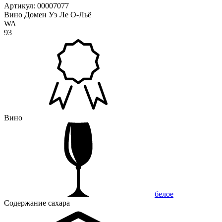
Артикул: 00007077
Вино Домен Уэ Ле О-Льё
WA
93
Вино
белое
Содержание сахара