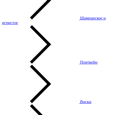
Шампанское и
игристое
Портвейн
Виски