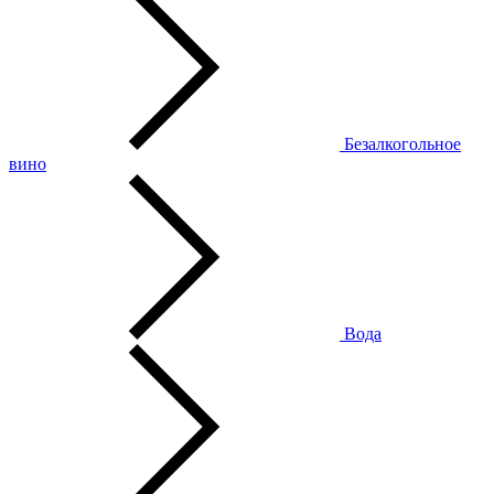
Безалкогольное
вино
Вода