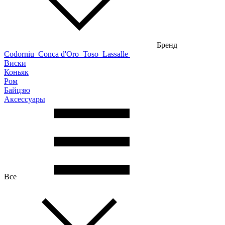
Бренд
Codorniu
Conca d'Oro
Toso
Lassalle
Виски
Коньяк
Ром
Байцзю
Аксессуары
Все