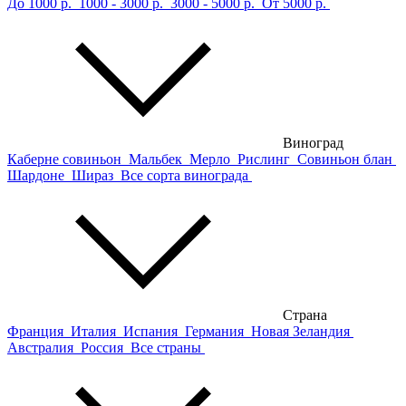
До 1000 р.
1000 - 3000 р.
3000 - 5000 р.
От 5000 р.
Виноград
Каберне совиньон
Мальбек
Мерло
Рислинг
Совиньон блан
Шардоне
Шираз
Все сорта винограда
Страна
Франция
Италия
Испания
Германия
Новая Зеландия
Австралия
Россия
Все страны