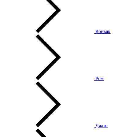
Коньяк
Ром
Джин