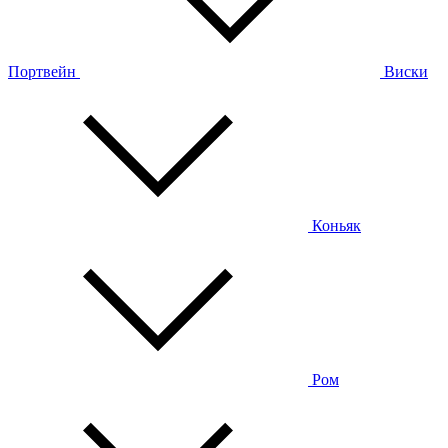
Портвейн
Виски
Коньяк
Ром