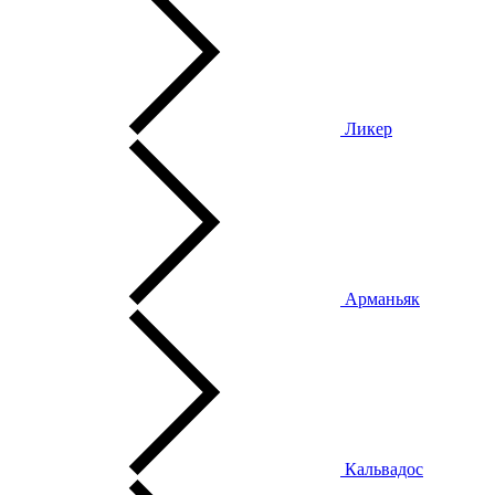
Ликер
Арманьяк
Кальвадос