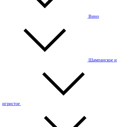
Вино
Шампанское и
игристое