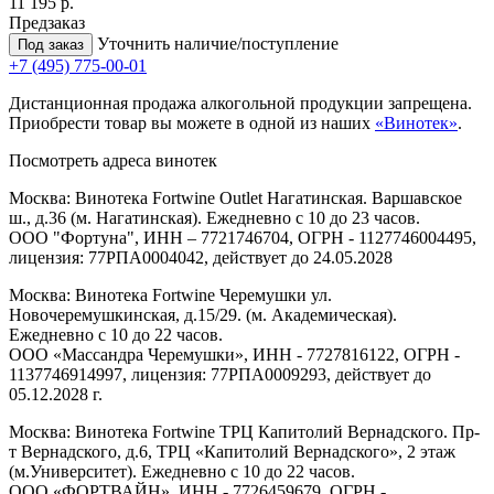
11 195 р.
Предзаказ
Уточнить наличие/поступление
Под заказ
+7 (495) 775-00-01
Дистанционная продажа алкогольной продукции запрещена.
Приобрести товар вы можете в одной из наших
«Винотек»
.
Посмотреть адреса винотек
Москва: Винотека Fortwine Outlet Нагатинская. Варшавское
ш., д.36 (м. Нагатинская). Ежедневно с 10 до 23 часов.
ООО "Фортуна", ИНН – 7721746704, ОГРН - 1127746004495,
лицензия: 77РПА0004042, действует до 24.05.2028
Москва: Винотека Fortwine Черемушки ул.
Новочеремушкинская, д.15/29. (м. Академическая).
Ежедневно с 10 до 22 часов.
ООО «Массандра Черемушки», ИНН - 7727816122, ОГРН -
1137746914997, лицензия: 77РПА0009293, действует до
05.12.2028 г.
Москва: Винотека Fortwine ТРЦ Капитолий Вернадского. Пр-
т Вернадского, д.6, ТРЦ «Капитолий Вернадского», 2 этаж
(м.Университет). Ежедневно с 10 до 22 часов.
ООО «ФОРТВАЙН», ИНН - 7726459679, ОГРН -