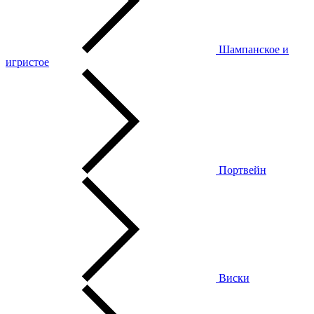
Шампанское и
игристое
Портвейн
Виски