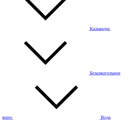
Кальвадос
Безалкогольное
вино
Вода