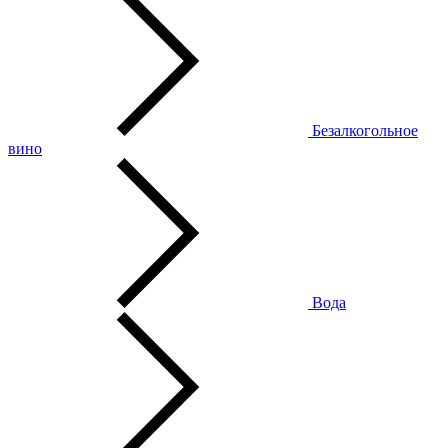
Безалкогольное
вино
Вода