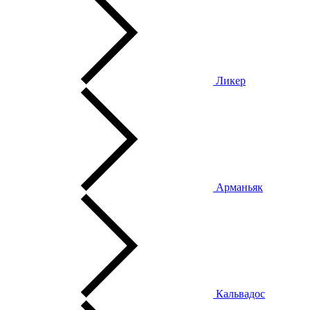
Ликер
Арманьяк
Кальвадос