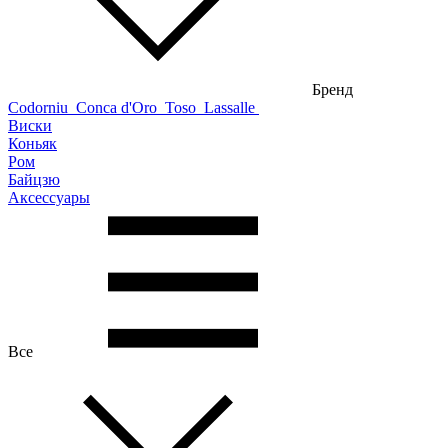
Бренд
Codorniu
Conca d'Oro
Toso
Lassalle
Виски
Коньяк
Ром
Байцзю
Аксессуары
Все