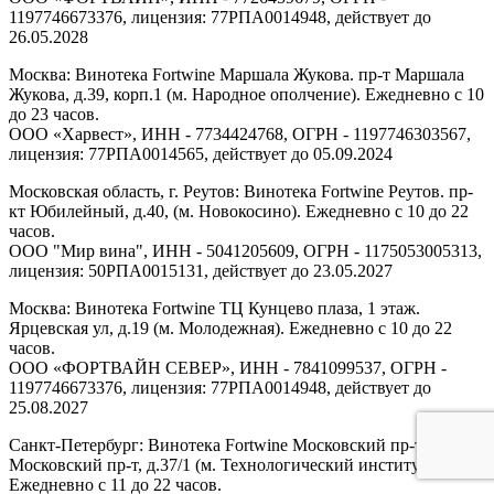
1197746673376, лицензия: 77РПА0014948, действует до
26.05.2028
Москва: Винотека Fortwine Маршала Жукова. пр-т Маршала
Жукова, д.39, корп.1 (м. Народное ополчение). Ежедневно с 10
до 23 часов.
ООО «Харвест», ИНН - 7734424768, ОГРН - 1197746303567,
лицензия: 77РПА0014565, действует до 05.09.2024
Московская область, г. Реутов: Винотека Fortwine Реутов. пр-
кт Юбилейный, д.40, (м. Новокосино). Ежедневно с 10 до 22
часов.
ООО "Мир вина", ИНН - 5041205609, ОГРН - 1175053005313,
лицензия: 50РПА0015131, действует до 23.05.2027
Москва: Винотека Fortwine ТЦ Кунцево плаза, 1 этаж.
Ярцевская ул, д.19 (м. Молодежная). Ежедневно с 10 до 22
часов.
ООО «ФОРТВАЙН СЕВЕР», ИНН - 7841099537, ОГРН -
1197746673376, лицензия: 77РПА0014948, действует до
25.08.2027
Санкт-Петербург: Винотека Fortwine Московский пр-т.
Московский пр-т, д.37/1 (м. Технологический институт).
Ежедневно с 11 до 22 часов.