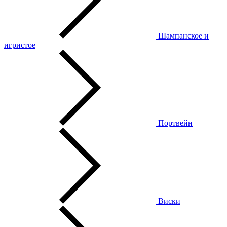
Шампанское и
игристое
Портвейн
Виски