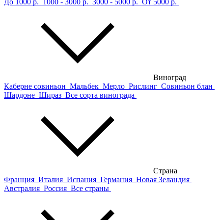
До 1000 р.
1000 - 3000 р.
3000 - 5000 р.
От 5000 р.
Виноград
Каберне совиньон
Мальбек
Мерло
Рислинг
Совиньон блан
Шардоне
Шираз
Все сорта винограда
Страна
Франция
Италия
Испания
Германия
Новая Зеландия
Австралия
Россия
Все страны