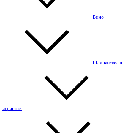
Вино
Шампанское и
игристое