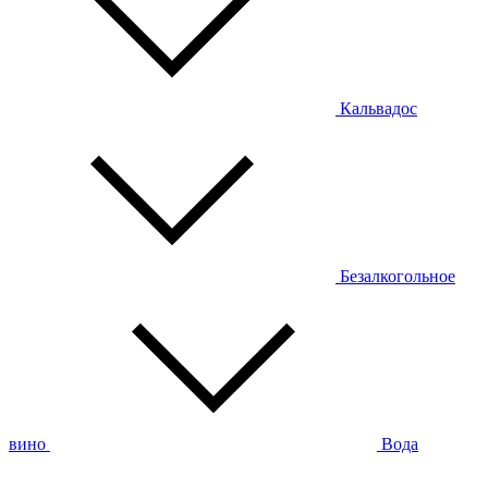
Кальвадос
Безалкогольное
вино
Вода