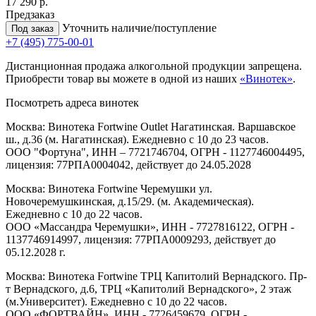
17 290 р.
Предзаказ
Уточнить наличие/поступление
Под заказ
+7 (495) 775-00-01
Дистанционная продажа алкогольной продукции запрещена.
Приобрести товар вы можете в одной из наших
«Винотек»
.
Посмотреть адреса винотек
Москва: Винотека Fortwine Outlet Нагатинская. Варшавское
ш., д.36 (м. Нагатинская). Ежедневно с 10 до 23 часов.
ООО "Фортуна", ИНН – 7721746704, ОГРН - 1127746004495,
лицензия: 77РПА0004042, действует до 24.05.2028
Москва: Винотека Fortwine Черемушки ул.
Новочеремушкинская, д.15/29. (м. Академическая).
Ежедневно с 10 до 22 часов.
ООО «Массандра Черемушки», ИНН - 7727816122, ОГРН -
1137746914997, лицензия: 77РПА0009293, действует до
05.12.2028 г.
Москва: Винотека Fortwine ТРЦ Капитолий Вернадского. Пр-
т Вернадского, д.6, ТРЦ «Капитолий Вернадского», 2 этаж
(м.Университет). Ежедневно с 10 до 22 часов.
ООО «ФОРТВАЙН», ИНН - 7726459679, ОГРН -