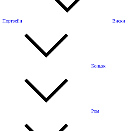
Портвейн
Виски
Коньяк
Ром