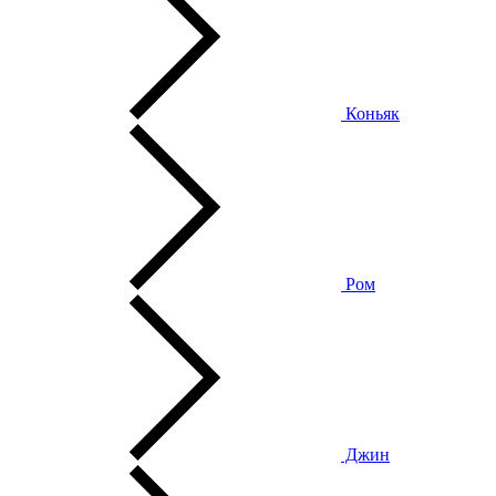
Коньяк
Ром
Джин