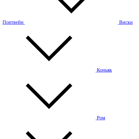
Портвейн
Виски
Коньяк
Ром