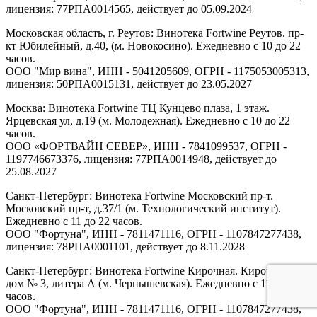
лицензия: 77РПА0014565, действует до 05.09.2024
Московская область, г. Реутов: Винотека Fortwine Реутов. пр-
кт Юбилейный, д.40, (м. Новокосино). Ежедневно с 10 до 22
часов.
ООО "Мир вина", ИНН - 5041205609, ОГРН - 1175053005313,
лицензия: 50РПА0015131, действует до 23.05.2027
Москва: Винотека Fortwine ТЦ Кунцево плаза, 1 этаж.
Ярцевская ул, д.19 (м. Молодежная). Ежедневно с 10 до 22
часов.
ООО «ФОРТВАЙН СЕВЕР», ИНН - 7841099537, ОГРН -
1197746673376, лицензия: 77РПА0014948, действует до
25.08.2027
Санкт-Петербург: Винотека Fortwine Московский пр-т.
Московский пр-т, д.37/1 (м. Технологический институт).
Ежедневно с 11 до 22 часов.
ООО "Фортуна", ИНН - 7811471116, ОГРН - 1107847277438,
лицензия: 78РПА0001101, действует до 8.11.2028
Санкт-Петербург: Винотека Fortwine Кирочная. Кирочная ул,
дом № 3, литера А (м. Чернышевская). Ежедневно с 11 до 22
часов.
ООО "Фортуна", ИНН - 7811471116, ОГРН - 1107847277438,