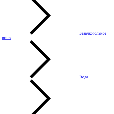
Безалкогольное
вино
Вода