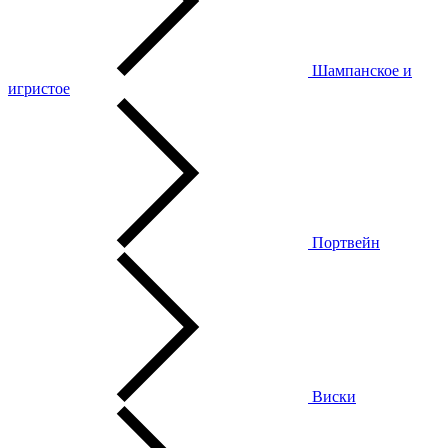
Шампанское и
игристое
Портвейн
Виски