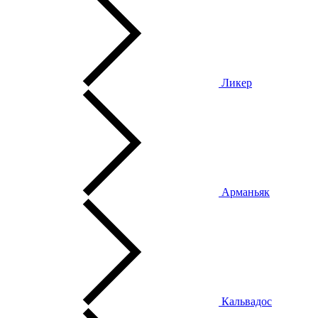
Ликер
Арманьяк
Кальвадос