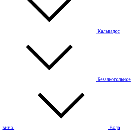
Кальвадос
Безалкогольное
вино
Вода