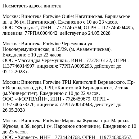
Посмотреть адреса винотек
Москва: Винотека Fortwine Outlet Нагатинская. Варшавское
ш., д.36 (м. Нагатинская). Ежедневно с 10 до 23 часов.
ООО "Фортуна", ИНН – 7721746704, ОГРН - 1127746004495,
лицензия: 77РПА0004042, действует до 24.05.2028
Москва: Винотека Fortwine Черемушки ул.
Новочеремушкинская, д.15/29. (м. Академическая).
Ежедневно с 10 до 22 часов.
ООО «Массандра Черемушки», ИНН - 7727816122, ОГРН -
1137746914997, лицензия: 77РПА0009293, действует до
05.12.2028 г.
Москва: Винотека Fortwine ТРЦ Капитолий Вернадского. Пр-
т Вернадского, д.6, ТРЦ «Капитолий Вернадского», 2 этаж
(м.Университет). Ежедневно с 10 до 22 часов.
ООО «ФОРТВАЙН», ИНН - 7726459679, ОГРН -
1197746673376, лицензия: 77РПА0014948, действует до
26.05.2028
Москва: Винотека Fortwine Маршала Жукова. пр-т Маршала
Жукова, д.39, корп.1 (м. Народное ополчение). Ежедневно с 10
до 23 часов.
ООО «Харвест», ИНН - 7734424768, ОГРН - 1197746303567,