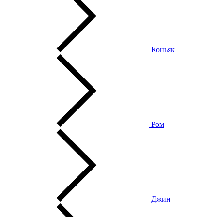
Коньяк
Ром
Джин