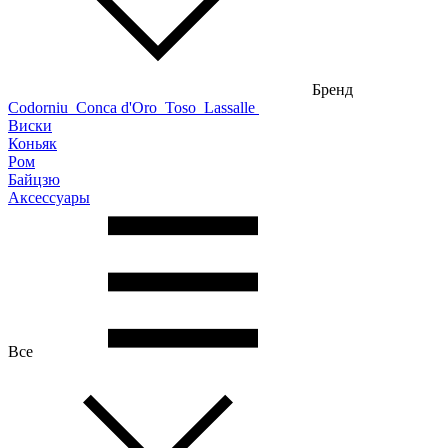
Бренд
Codorniu
Conca d'Oro
Toso
Lassalle
Виски
Коньяк
Ром
Байцзю
Аксессуары
Все