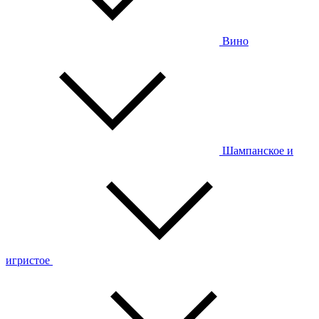
Вино
Шампанское и
игристое