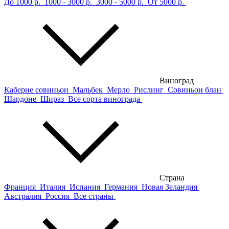
До 1000 р.
1000 - 3000 р.
3000 - 5000 р.
От 5000 р.
Виноград
Каберне совиньон
Мальбек
Мерло
Рислинг
Совиньон блан
Шардоне
Шираз
Все сорта винограда
Страна
Франция
Италия
Испания
Германия
Новая Зеландия
Австралия
Россия
Все страны