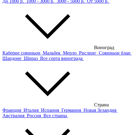
До 1000 р.
1000 - 3000 р.
3000 - 5000 р.
От 5000 р.
Виноград
Каберне совиньон
Мальбек
Мерло
Рислинг
Совиньон блан
Шардоне
Шираз
Все сорта винограда
Страна
Франция
Италия
Испания
Германия
Новая Зеландия
Австралия
Россия
Все страны