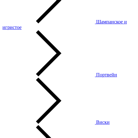
Шампанское и
игристое
Портвейн
Виски