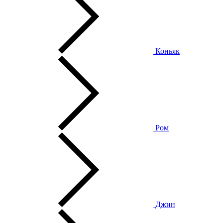
Коньяк
Ром
Джин