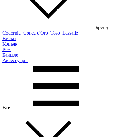
Бренд
Codorniu
Conca d'Oro
Toso
Lassalle
Виски
Коньяк
Ром
Байцзю
Аксессуары
Все