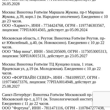
26.05.2028
Москва: Винотека Fortwine Маршала Жукова. пр-т Маршала
Жукова, д.39, корп.1 (м. Народное ополчение). Ежедневно с 10
до 23 часов.
ООО «Харвест», ИНН - 7734424768, ОГРН - 1197746303567,
лицензия: 77РПА0014565, действует до 05.09.2024
Московская область, г. Реутов: Винотека Fortwine Реутов. пр-
кт Юбилейный, д.40, (м. Новокосино). Ежедневно с 10 до 22
часов.
ООО "Мир вина", ИНН - 5041205609, ОГРН - 1175053005313,
лицензия: 50РПА0015131, действует до 23.05.2027
Москва: Винотека Fortwine ТЦ Кунцево плаза, 1 этаж.
Ярцевская ул, д.19 (м. Молодежная). Ежедневно с 10 до 22
часов.
ООО «ФОРТВАЙН СЕВЕР», ИНН - 7841099537, ОГРН -
1197746673376, лицензия: 77РПА0014948, действует до
25.08.2027
Санкт-Петербург: Винотека Fortwine Московский пр-т.
Московский пр-т, д.37/1 (м. Технологический институт).
Ежедневно с 11 до 22 часов.
ООО "Фортуна", ИНН - 7811471116, ОГРН - 1107847277438,