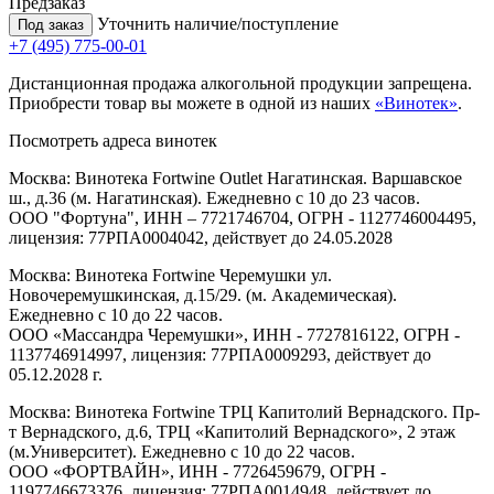
Предзаказ
Уточнить наличие/поступление
Под заказ
+7 (495) 775-00-01
Дистанционная продажа алкогольной продукции запрещена.
Приобрести товар вы можете в одной из наших
«Винотек»
.
Посмотреть адреса винотек
Москва: Винотека Fortwine Outlet Нагатинская. Варшавское
ш., д.36 (м. Нагатинская). Ежедневно с 10 до 23 часов.
ООО "Фортуна", ИНН – 7721746704, ОГРН - 1127746004495,
лицензия: 77РПА0004042, действует до 24.05.2028
Москва: Винотека Fortwine Черемушки ул.
Новочеремушкинская, д.15/29. (м. Академическая).
Ежедневно с 10 до 22 часов.
ООО «Массандра Черемушки», ИНН - 7727816122, ОГРН -
1137746914997, лицензия: 77РПА0009293, действует до
05.12.2028 г.
Москва: Винотека Fortwine ТРЦ Капитолий Вернадского. Пр-
т Вернадского, д.6, ТРЦ «Капитолий Вернадского», 2 этаж
(м.Университет). Ежедневно с 10 до 22 часов.
ООО «ФОРТВАЙН», ИНН - 7726459679, ОГРН -
1197746673376, лицензия: 77РПА0014948, действует до