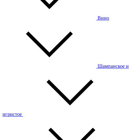
Вино
Шампанское и
игристое