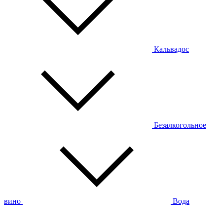
Кальвадос
Безалкогольное
вино
Вода