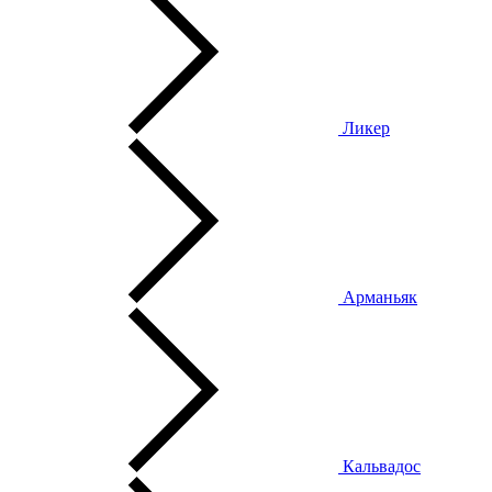
Ликер
Арманьяк
Кальвадос