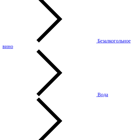
Безалкогольное
вино
Вода