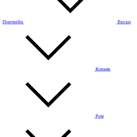
Портвейн
Виски
Коньяк
Ром