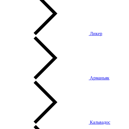
Ликер
Арманьяк
Кальвадос