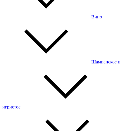
Вино
Шампанское и
игристое