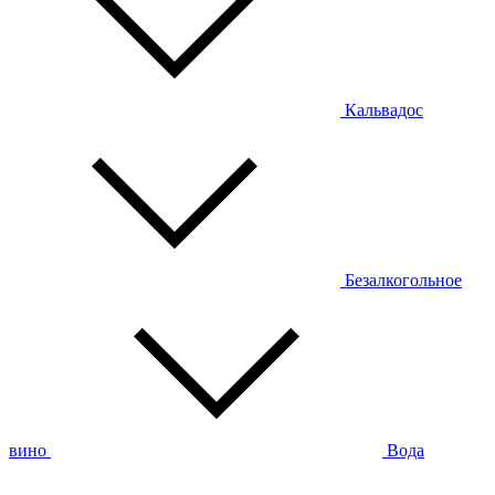
Кальвадос
Безалкогольное
вино
Вода