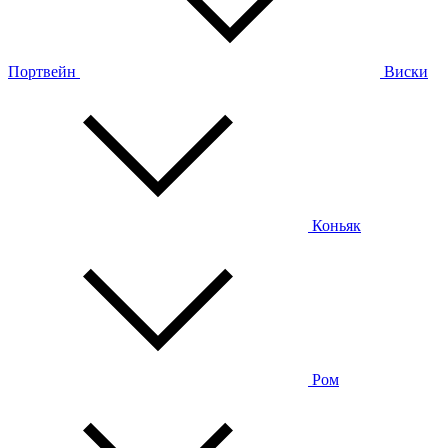
Портвейн
Виски
Коньяк
Ром