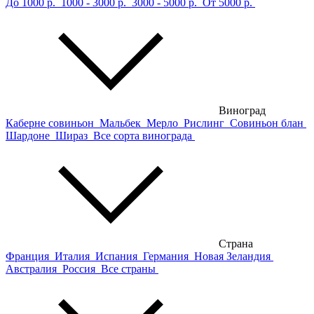
До 1000 р.
1000 - 3000 р.
3000 - 5000 р.
От 5000 р.
Виноград
Каберне совиньон
Мальбек
Мерло
Рислинг
Совиньон блан
Шардоне
Шираз
Все сорта винограда
Страна
Франция
Италия
Испания
Германия
Новая Зеландия
Австралия
Россия
Все страны