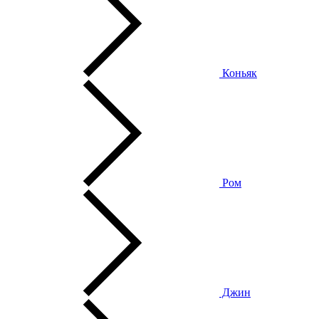
Коньяк
Ром
Джин