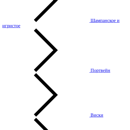
Шампанское и
игристое
Портвейн
Виски