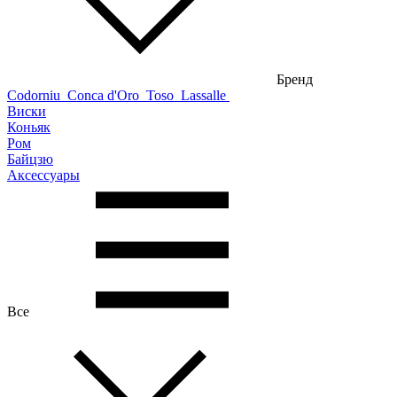
Бренд
Codorniu
Conca d'Oro
Toso
Lassalle
Виски
Коньяк
Ром
Байцзю
Аксессуары
Все