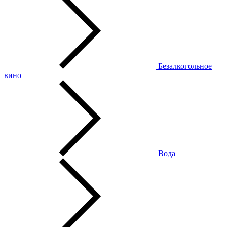
Безалкогольное
вино
Вода