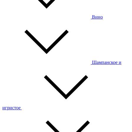
Вино
Шампанское и
игристое