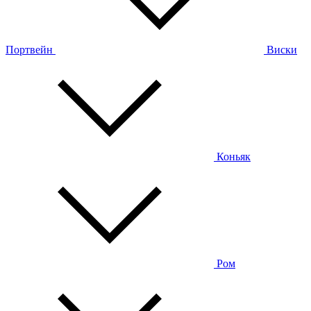
Портвейн
Виски
Коньяк
Ром