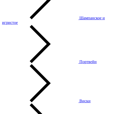
Шампанское и
игристое
Портвейн
Виски