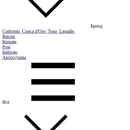
Бренд
Codorniu
Conca d'Oro
Toso
Lassalle
Виски
Коньяк
Ром
Байцзю
Аксессуары
Все