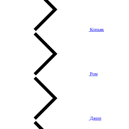
Коньяк
Ром
Джин