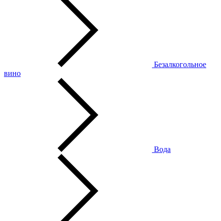
Безалкогольное
вино
Вода