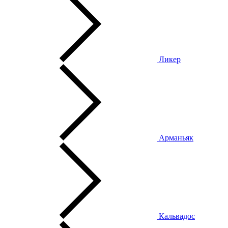
Ликер
Арманьяк
Кальвадос