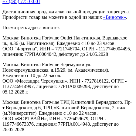
+7 (495) 775-00-01
Дистанционная продажа алкогольной продукции запрещена.
Приобрести товар вы можете в одной из наших
«Винотек»
.
Посмотреть адреса винотек
Москва: Винотека Fortwine Outlet Нагатинская. Варшавское
ш., д.36 (м. Нагатинская). Ежедневно с 10 до 23 часов.
ООО "Фортуна", ИНН – 7721746704, ОГРН - 1127746004495,
лицензия: 77РПА0004042, действует до 24.05.2028
Москва: Винотека Fortwine Черемушки ул.
Новочеремушкинская, д.15/29. (м. Академическая).
Ежедневно с 10 до 22 часов.
ООО «Массандра Черемушки», ИНН - 7727816122, ОГРН -
1137746914997, лицензия: 77РПА0009293, действует до
05.12.2028 г.
Москва: Винотека Fortwine ТРЦ Капитолий Вернадского. Пр-
т Вернадского, д.6, ТРЦ «Капитолий Вернадского», 2 этаж
(м.Университет). Ежедневно с 10 до 22 часов.
ООО «ФОРТВАЙН», ИНН - 7726459679, ОГРН -
1197746673376, лицензия: 77РПА0014948, действует до
26.05.2028