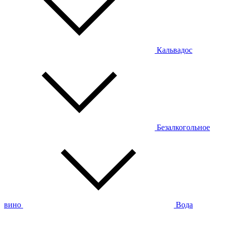
Кальвадос
Безалкогольное
вино
Вода