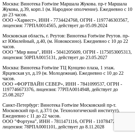
Москва: Винотека Fortwine Маршала Жукова. пр-т Маршала
Жукова, д.39, корп.1 (м. Народное ополчение). Ежедневно с 10
до 23 часов.
ООО «Харвест», ИНН - 7734424768, ОГРН - 1197746303567,
лицензия: 77РПА0014565, действует до 05.09.2024
Московская область, г. Реутов: Винотека Fortwine Реутов. пр-
кт Юбилейный, д.40, (м. Новокосино). Ежедневно с 10 до 22
часов.
ООО "Мир вина", ИНН - 5041205609, ОГРН - 1175053005313,
лицензия: 50РПА0015131, действует до 23.05.2027
Москва: Винотека Fortwine ТЦ Кунцево плаза, 1 этаж.
Ярцевская ул, д.19 (м. Молодежная). Ежедневно с 10 до 22
часов.
ООО «ФОРТВАЙН СЕВЕР», ИНН - 7841099537, ОГРН -
1197746673376, лицензия: 77РПА0014948, действует до
25.08.2027
Санкт-Петербург: Винотека Fortwine Московский пр-т.
Московский пр-т, д.37/1 (м. Технологический институт).
Ежедневно с 11 до 22 часов.
ООО "Фортуна", ИНН - 7811471116, ОГРН - 1107847277438,
лицензия: 78РПА0001101, действует до 8.11.2028