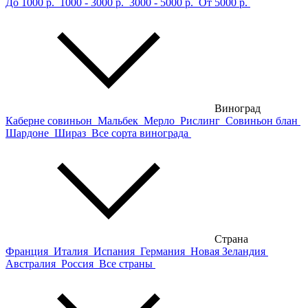
До 1000 р.
1000 - 3000 р.
3000 - 5000 р.
От 5000 р.
Виноград
Каберне совиньон
Мальбек
Мерло
Рислинг
Совиньон блан
Шардоне
Шираз
Все сорта винограда
Страна
Франция
Италия
Испания
Германия
Новая Зеландия
Австралия
Россия
Все страны