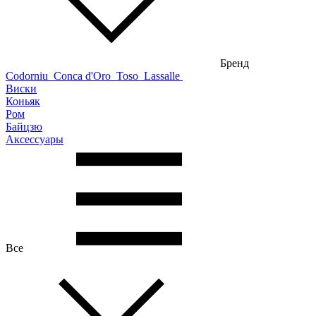
Бренд
Codorniu
Conca d'Oro
Toso
Lassalle
Виски
Коньяк
Ром
Байцзю
Аксессуары
Все