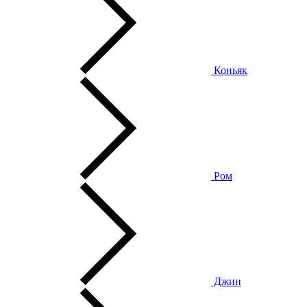
Коньяк
Ром
Джин