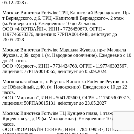
05.12.2028 г.
Москва: Винотека Fortwine ТРЦ Капитолий Вернадского. Пр-
т Вернадского, д.6, ТРЦ «Капитолий Вернадского», 2 этаж
(м.Университет). Ежедневно с 10 до 22 часов.
ООО «ФОРТВАЙН», ИНН - 7726459679, ОГРН -
1197746673376, лицензия: 77РПА0014948, действует до
26.05.2028
Москва: Винотека Fortwine Маршала Жукова. пр-т Маршала
Жукова, д.39, корп.1 (м. Народное ополчение). Ежедневно с 10
до 23 часов.
ООО «Харвест», ИНН - 7734424768, ОГРН - 1197746303567,
лицензия: 77РПА0014565, действует до 05.09.2024
Московская область, г. Реутов: Винотека Fortwine Реутов. пр-
кт Юбилейный, д.40, (м. Новокосино). Ежедневно с 10 до 22
часов.
ООО "Мир вина", ИНН - 5041205609, ОГРН - 1175053005313,
лицензия: 50РПА0015131, действует до 23.05.2027
Москва: Винотека Fortwine ТЦ Кунцево плаза, 1 этаж.
Ярцевская ул, д.19 (м. Молодежная). Ежедневно с 10 до 22
часов.
ООО «ФОРТВАЙН СЕВЕР», ИНН - 7841099537, ОГРН -