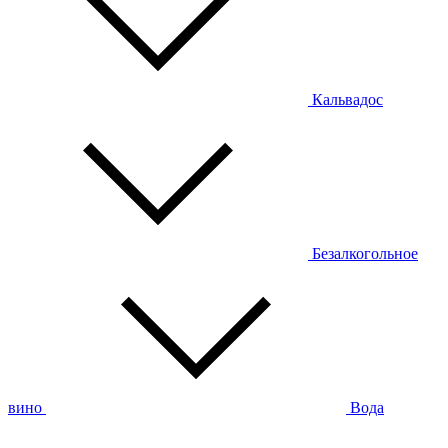
Кальвадос
Безалкогольное
вино
Вода