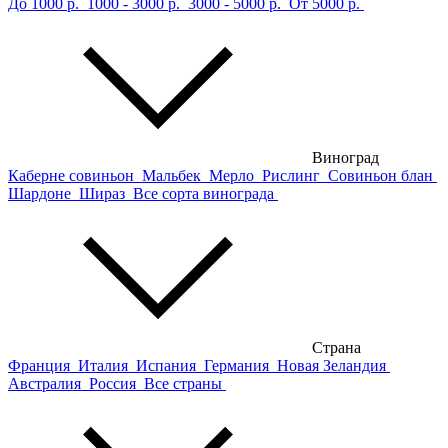
До 1000 р.
1000 - 3000 р.
3000 - 5000 р.
От 5000 р.
Виноград
Каберне совиньон
Мальбек
Мерло
Рислинг
Совиньон блан
Шардоне
Шираз
Все сорта винограда
Страна
Франция
Италия
Испания
Германия
Новая Зеландия
Австралия
Россия
Все страны