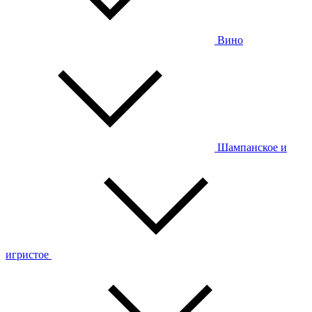
Вино
Шампанское и
игристое