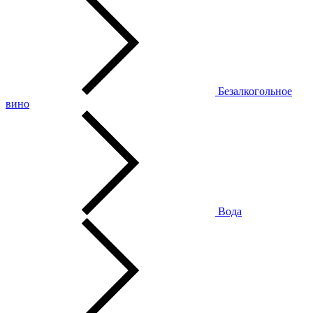
Безалкогольное
вино
Вода