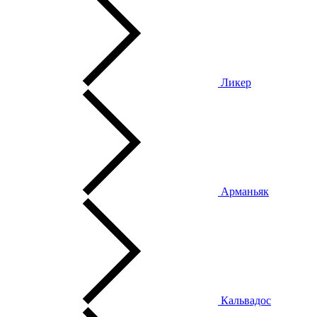
Ликер
Арманьяк
Кальвадос