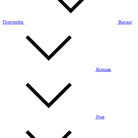
Портвейн
Виски
Коньяк
Ром