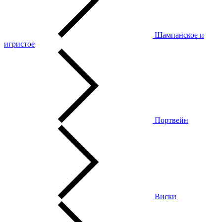
Шампанское и
игристое
Портвейн
Виски