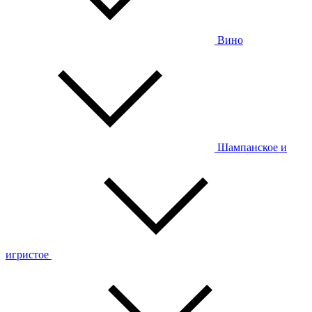
Вино
Шампанское и
игристое