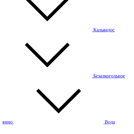
Кальвадос
Безалкогольное
вино
Вода