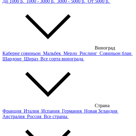
До 1000 р.
1000 - 3000 р.
3000 - 5000 р.
От 5000 р.
Виноград
Каберне совиньон
Мальбек
Мерло
Рислинг
Совиньон блан
Шардоне
Шираз
Все сорта винограда
Страна
Франция
Италия
Испания
Германия
Новая Зеландия
Австралия
Россия
Все страны