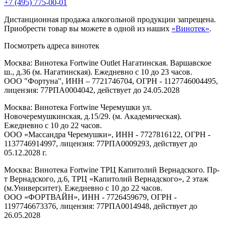
+7 (495) 775-00-01
Дистанционная продажа алкогольной продукции запрещена.
Приобрести товар вы можете в одной из наших
«Винотек»
.
Посмотреть адреса винотек
Москва: Винотека Fortwine Outlet Нагатинская. Варшавское
ш., д.36 (м. Нагатинская). Ежедневно с 10 до 23 часов.
ООО "Фортуна", ИНН – 7721746704, ОГРН - 1127746004495,
лицензия: 77РПА0004042, действует до 24.05.2028
Москва: Винотека Fortwine Черемушки ул.
Новочеремушкинская, д.15/29. (м. Академическая).
Ежедневно с 10 до 22 часов.
ООО «Массандра Черемушки», ИНН - 7727816122, ОГРН -
1137746914997, лицензия: 77РПА0009293, действует до
05.12.2028 г.
Москва: Винотека Fortwine ТРЦ Капитолий Вернадского. Пр-
т Вернадского, д.6, ТРЦ «Капитолий Вернадского», 2 этаж
(м.Университет). Ежедневно с 10 до 22 часов.
ООО «ФОРТВАЙН», ИНН - 7726459679, ОГРН -
1197746673376, лицензия: 77РПА0014948, действует до
26.05.2028