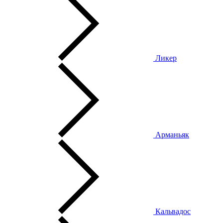
Ликер
Арманьяк
Кальвадос