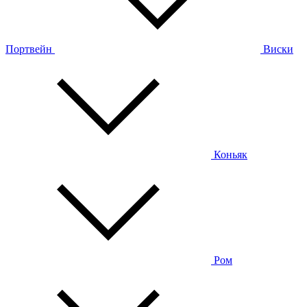
Портвейн
Виски
Коньяк
Ром