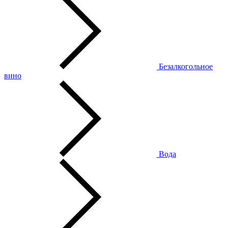
Безалкогольное
вино
Вода