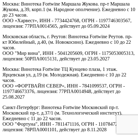
Москва: Винотека Fortwine Маршала Жукова. пр-т Маршала
Жукова, д.39, корп.1 (м. Народное ополчение). Ежедневно с 10
до 23 часов.
ООО «Харвест», ИНН - 7734424768, ОГРН - 1197746303567,
лицензия: 77РПА0014565, действует до 05.09.2024
Московская область, г. Реутов: Винотека Fortwine Реутов. пр-
кт Юбилейный, д.40, (м. Новокосино). Ежедневно с 10 до 22
часов.
ООО "Мир вина", ИНН - 5041205609, ОГРН - 1175053005313,
лицензия: 50РПА0015131, действует до 23.05.2027
Москва: Винотека Fortwine ТЦ Кунцево плаза, 1 этаж.
Ярцевская ул, д.19 (м. Молодежная). Ежедневно с 10 до 22
часов.
ООО «ФОРТВАЙН СЕВЕР», ИНН - 7841099537, ОГРН -
1197746673376, лицензия: 77РПА0014948, действует до
25.08.2027
Санкт-Петербург: Винотека Fortwine Московский пр-т.
Московский пр-т, д.37/1 (м. Технологический институт).
Ежедневно с 11 до 22 часов.
ООО "Фортуна", ИНН - 7811471116, ОГРН - 1107847277438,
лицензия: 78РПА0001101, действует до 8.11.2028