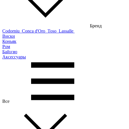
Бренд
Codorniu
Conca d'Oro
Toso
Lassalle
Виски
Коньяк
Ром
Байцзю
Аксессуары
Все