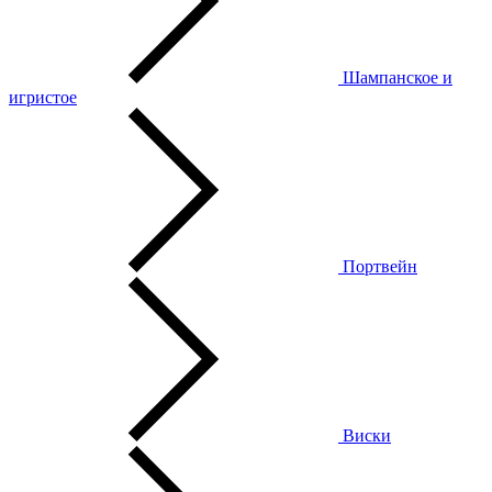
Шампанское и
игристое
Портвейн
Виски