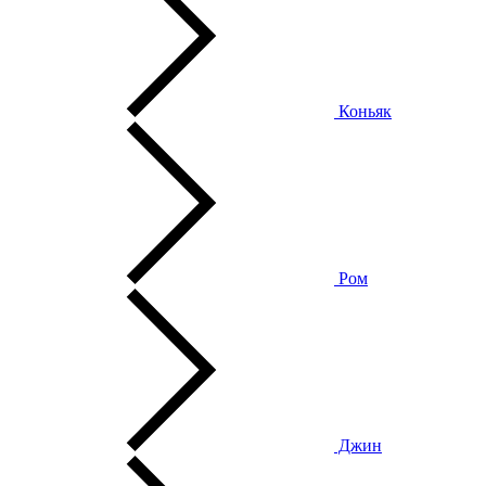
Коньяк
Ром
Джин