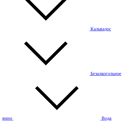
Кальвадос
Безалкогольное
вино
Вода