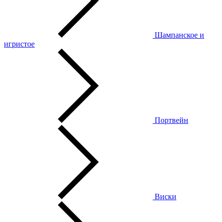
Шампанское и
игристое
Портвейн
Виски