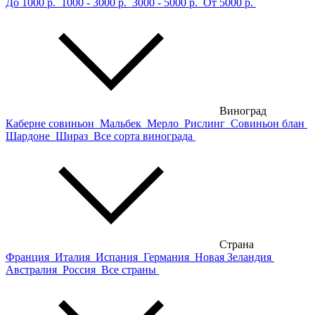
До 1000 р.
1000 - 3000 р.
3000 - 5000 р.
От 5000 р.
Виноград
Каберне совиньон
Мальбек
Мерло
Рислинг
Совиньон блан
Шардоне
Шираз
Все сорта винограда
Страна
Франция
Италия
Испания
Германия
Новая Зеландия
Австралия
Россия
Все страны