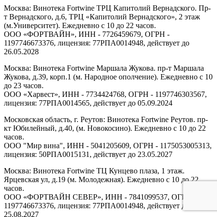
Москва: Винотека Fortwine ТРЦ Капитолий Вернадского. Пр-
т Вернадского, д.6, ТРЦ «Капитолий Вернадского», 2 этаж
(м.Университет). Ежедневно с 10 до 22 часов.
ООО «ФОРТВАЙН», ИНН - 7726459679, ОГРН -
1197746673376, лицензия: 77РПА0014948, действует до
26.05.2028
Москва: Винотека Fortwine Маршала Жукова. пр-т Маршала
Жукова, д.39, корп.1 (м. Народное ополчение). Ежедневно с 10
до 23 часов.
ООО «Харвест», ИНН - 7734424768, ОГРН - 1197746303567,
лицензия: 77РПА0014565, действует до 05.09.2024
Московская область, г. Реутов: Винотека Fortwine Реутов. пр-
кт Юбилейный, д.40, (м. Новокосино). Ежедневно с 10 до 22
часов.
ООО "Мир вина", ИНН - 5041205609, ОГРН - 1175053005313,
лицензия: 50РПА0015131, действует до 23.05.2027
Москва: Винотека Fortwine ТЦ Кунцево плаза, 1 этаж.
Ярцевская ул, д.19 (м. Молодежная). Ежедневно с 10 до 22
часов.
ООО «ФОРТВАЙН СЕВЕР», ИНН - 7841099537, ОГРН -
1197746673376, лицензия: 77РПА0014948, действует до
25.08.2027