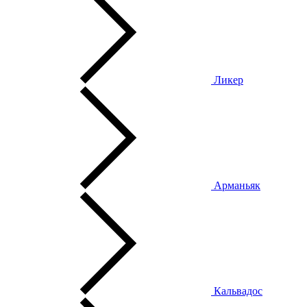
Ликер
Арманьяк
Кальвадос