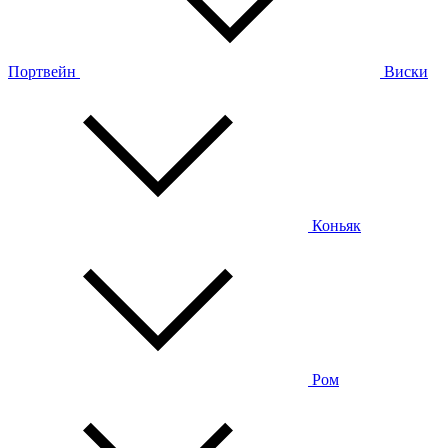
Портвейн
Виски
Коньяк
Ром