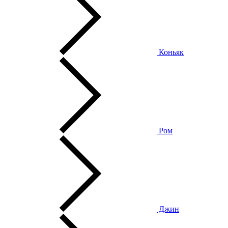
Коньяк
Ром
Джин