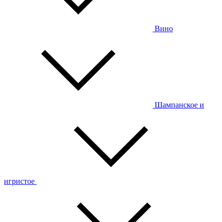
Вино
Шампанское и
игристое