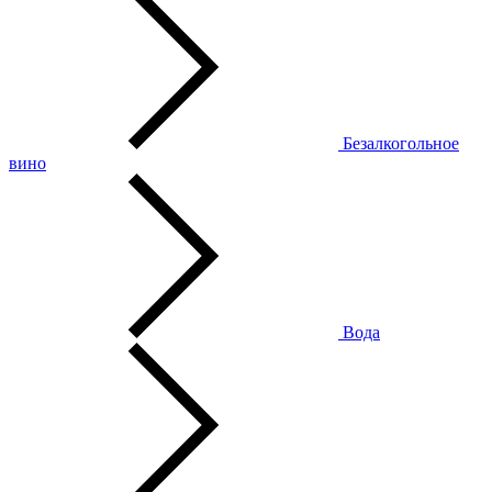
Безалкогольное
вино
Вода