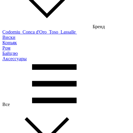
Бренд
Codorniu
Conca d'Oro
Toso
Lassalle
Виски
Коньяк
Ром
Байцзю
Аксессуары
Все