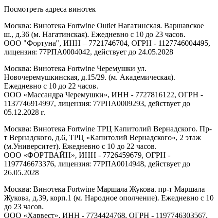
Посмотреть адреса винотек
Москва: Винотека Fortwine Outlet Нагатинская. Варшавское
ш., д.36 (м. Нагатинская). Ежедневно с 10 до 23 часов.
ООО "Фортуна", ИНН – 7721746704, ОГРН - 1127746004495,
лицензия: 77РПА0004042, действует до 24.05.2028
Москва: Винотека Fortwine Черемушки ул.
Новочеремушкинская, д.15/29. (м. Академическая).
Ежедневно с 10 до 22 часов.
ООО «Массандра Черемушки», ИНН - 7727816122, ОГРН -
1137746914997, лицензия: 77РПА0009293, действует до
05.12.2028 г.
Москва: Винотека Fortwine ТРЦ Капитолий Вернадского. Пр-
т Вернадского, д.6, ТРЦ «Капитолий Вернадского», 2 этаж
(м.Университет). Ежедневно с 10 до 22 часов.
ООО «ФОРТВАЙН», ИНН - 7726459679, ОГРН -
1197746673376, лицензия: 77РПА0014948, действует до
26.05.2028
Москва: Винотека Fortwine Маршала Жукова. пр-т Маршала
Жукова, д.39, корп.1 (м. Народное ополчение). Ежедневно с 10
до 23 часов.
ООО «Харвест», ИНН - 7734424768, ОГРН - 1197746303567,