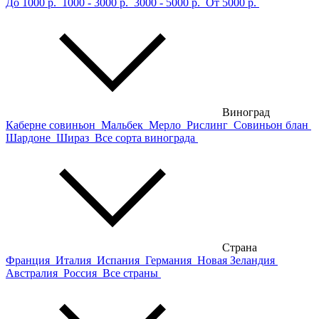
До 1000 р.
1000 - 3000 р.
3000 - 5000 р.
От 5000 р.
Виноград
Каберне совиньон
Мальбек
Мерло
Рислинг
Совиньон блан
Шардоне
Шираз
Все сорта винограда
Страна
Франция
Италия
Испания
Германия
Новая Зеландия
Австралия
Россия
Все страны