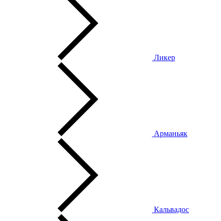
Ликер
Арманьяк
Кальвадос