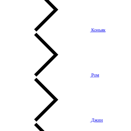
Коньяк
Ром
Джин