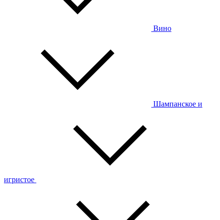
Вино
Шампанское и
игристое