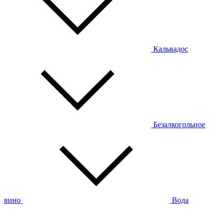
Кальвадос
Безалкогольное
вино
Вода