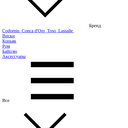
Бренд
Codorniu
Conca d'Oro
Toso
Lassalle
Виски
Коньяк
Ром
Байцзю
Аксессуары
Все