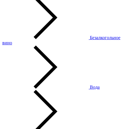
Безалкогольное
вино
Вода