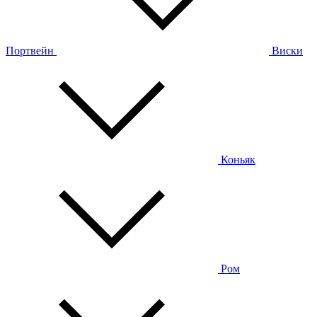
Портвейн
Виски
Коньяк
Ром