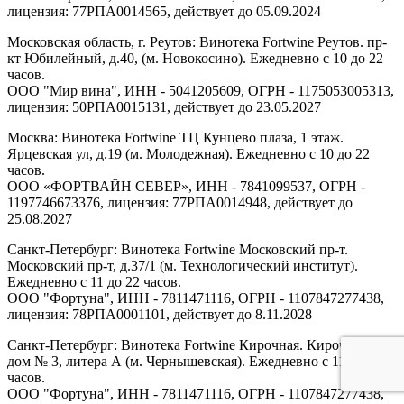
лицензия: 77РПА0014565, действует до 05.09.2024
Московская область, г. Реутов: Винотека Fortwine Реутов. пр-
кт Юбилейный, д.40, (м. Новокосино). Ежедневно с 10 до 22
часов.
ООО "Мир вина", ИНН - 5041205609, ОГРН - 1175053005313,
лицензия: 50РПА0015131, действует до 23.05.2027
Москва: Винотека Fortwine ТЦ Кунцево плаза, 1 этаж.
Ярцевская ул, д.19 (м. Молодежная). Ежедневно с 10 до 22
часов.
ООО «ФОРТВАЙН СЕВЕР», ИНН - 7841099537, ОГРН -
1197746673376, лицензия: 77РПА0014948, действует до
25.08.2027
Санкт-Петербург: Винотека Fortwine Московский пр-т.
Московский пр-т, д.37/1 (м. Технологический институт).
Ежедневно с 11 до 22 часов.
ООО "Фортуна", ИНН - 7811471116, ОГРН - 1107847277438,
лицензия: 78РПА0001101, действует до 8.11.2028
Санкт-Петербург: Винотека Fortwine Кирочная. Кирочная ул,
дом № 3, литера А (м. Чернышевская). Ежедневно с 11 до 22
часов.
ООО "Фортуна", ИНН - 7811471116, ОГРН - 1107847277438,