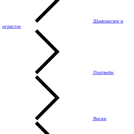
Шампанское и
игристое
Портвейн
Виски