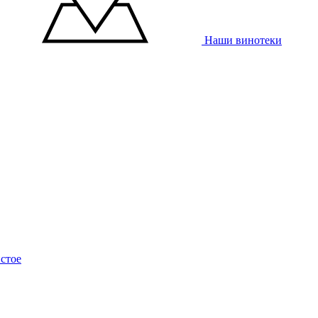
Наши винотеки
стое