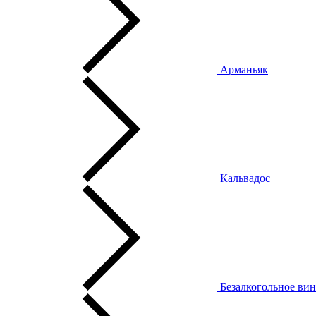
Арманьяк
Кальвадос
Безалкогольное ви