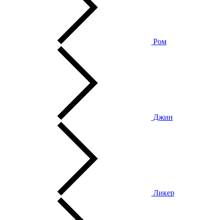
Ром
Джин
Ликер