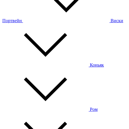
Портвейн
Виски
Коньяк
Ром