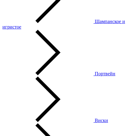
Шампанское и
игристое
Портвейн
Виски