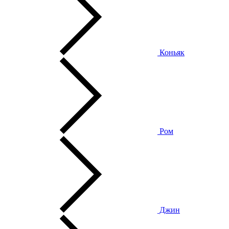
Коньяк
Ром
Джин