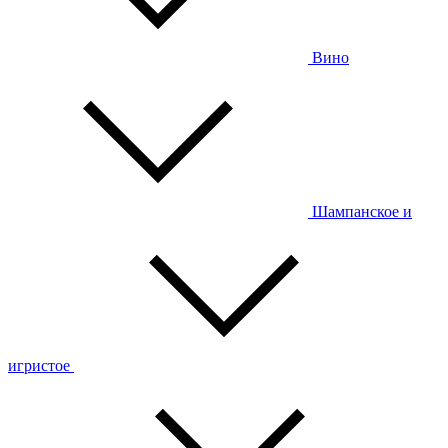
Вино
Шампанское и
игристое