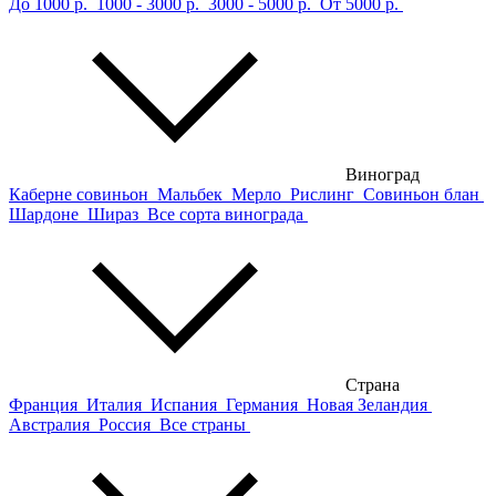
До 1000 р.
1000 - 3000 р.
3000 - 5000 р.
От 5000 р.
Виноград
Каберне совиньон
Мальбек
Мерло
Рислинг
Совиньон блан
Шардоне
Шираз
Все сорта винограда
Страна
Франция
Италия
Испания
Германия
Новая Зеландия
Австралия
Россия
Все страны