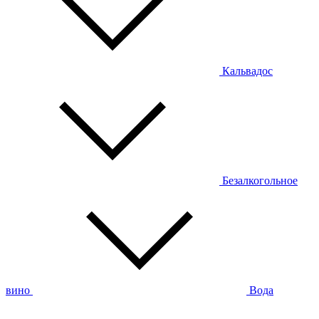
Кальвадос
Безалкогольное
вино
Вода