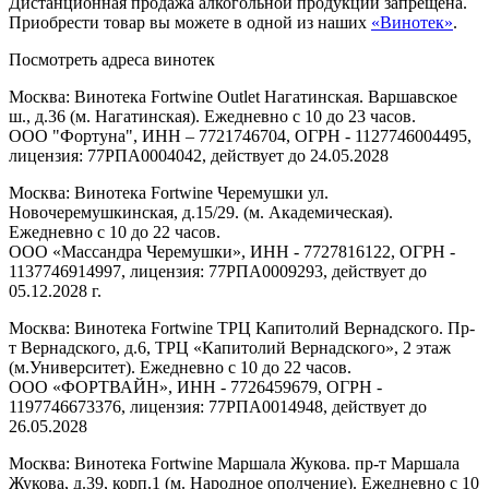
Дистанционная продажа алкогольной продукции запрещена.
Приобрести товар вы можете в одной из наших
«Винотек»
.
Посмотреть адреса винотек
Москва: Винотека Fortwine Outlet Нагатинская. Варшавское
ш., д.36 (м. Нагатинская). Ежедневно с 10 до 23 часов.
ООО "Фортуна", ИНН – 7721746704, ОГРН - 1127746004495,
лицензия: 77РПА0004042, действует до 24.05.2028
Москва: Винотека Fortwine Черемушки ул.
Новочеремушкинская, д.15/29. (м. Академическая).
Ежедневно с 10 до 22 часов.
ООО «Массандра Черемушки», ИНН - 7727816122, ОГРН -
1137746914997, лицензия: 77РПА0009293, действует до
05.12.2028 г.
Москва: Винотека Fortwine ТРЦ Капитолий Вернадского. Пр-
т Вернадского, д.6, ТРЦ «Капитолий Вернадского», 2 этаж
(м.Университет). Ежедневно с 10 до 22 часов.
ООО «ФОРТВАЙН», ИНН - 7726459679, ОГРН -
1197746673376, лицензия: 77РПА0014948, действует до
26.05.2028
Москва: Винотека Fortwine Маршала Жукова. пр-т Маршала
Жукова, д.39, корп.1 (м. Народное ополчение). Ежедневно с 10