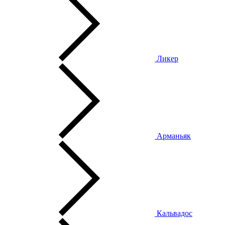
Ликер
Арманьяк
Кальвадос