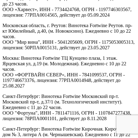
до 23 часов.
ООО «Харвест», ИНН - 7734424768, ОГРН - 1197746303567,
лицензия: 77РПА0014565, действует до 05.09.2024
Московская область, г. Реутов: Винотека Fortwine Реутов. пр-
кт Юбилейный, д.40, (м. Новокосино). Ежедневно с 10 до 22
часов.
ООО "Мир вина", ИНН - 5041205609, ОГРН - 1175053005313,
лицензия: 50РПА0015131, действует до 23.05.2027
Москва: Винотека Fortwine ТЦ Кунцево плаза, 1 этаж.
Ярцевская ул, д.19 (м. Молодежная). Ежедневно с 10 до 22
часов.
ООО «ФОРТВАЙН СЕВЕР», ИНН - 7841099537, ОГРН -
1197746673376, лицензия: 77РПА0014948, действует до
25.08.2027
Санкт-Петербург: Винотека Fortwine Московский пр-т.
Московский пр-т, д.37/1 (м. Технологический институт).
Ежедневно с 11 до 22 часов.
ООО "Фортуна", ИНН - 7811471116, ОГРН - 1107847277438,
лицензия: 78РПА0001101, действует до 8.11.2028
Санкт-Петербург: Винотека Fortwine Кирочная. Кирочная ул,
дом № 3, литера А (м. Чернышевская). Ежедневно с 11 до 22