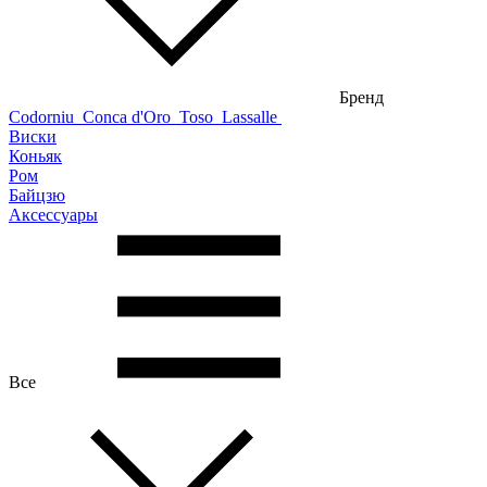
Бренд
Codorniu
Conca d'Oro
Toso
Lassalle
Виски
Коньяк
Ром
Байцзю
Аксессуары
Все