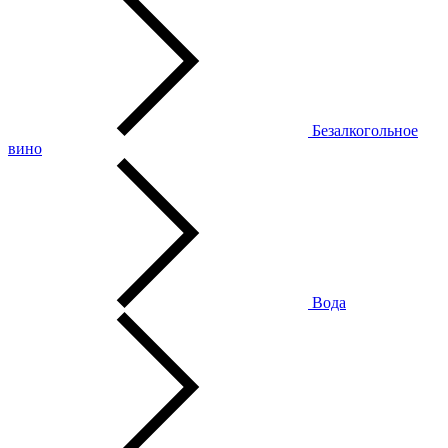
Безалкогольное
вино
Вода