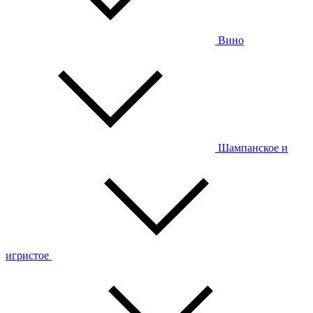
Вино
Шампанское и
игристое