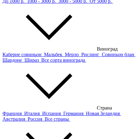
До 1000 р.
1000 - 3000 р.
3000 - 5000 р.
От 5000 р.
Виноград
Каберне совиньон
Мальбек
Мерло
Рислинг
Совиньон блан
Шардоне
Шираз
Все сорта винограда
Страна
Франция
Италия
Испания
Германия
Новая Зеландия
Австралия
Россия
Все страны