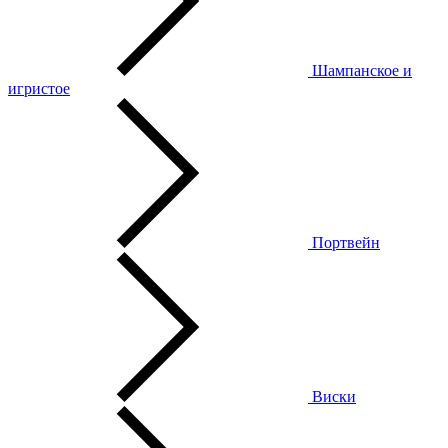
Шампанское и
игристое
Портвейн
Виски