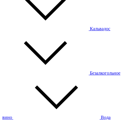
Кальвадос
Безалкогольное
вино
Вода