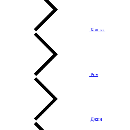
Коньяк
Ром
Джин