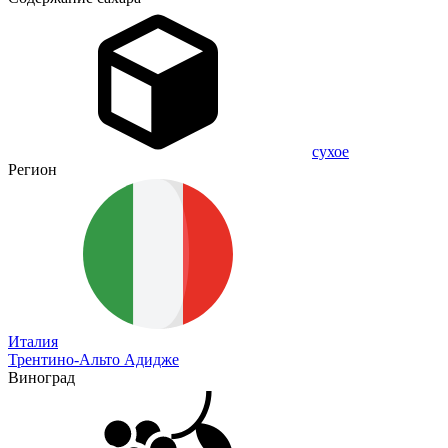
сухое
Регион
Италия
Трентино-Альто Адидже
Виноград