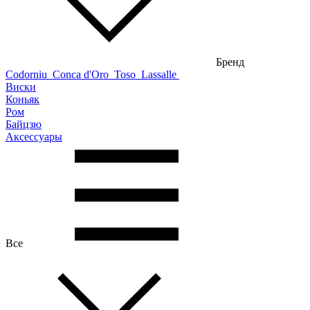
Бренд
Codorniu
Conca d'Oro
Toso
Lassalle
Виски
Коньяк
Ром
Байцзю
Аксессуары
Все