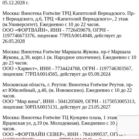
05.12.2028 г.
Москва: Винотека Fortwine ТРЦ Капитолий Вернадского. Пр-
т Вернадского, д.6, ТРЦ «Капитолий Вернадского», 2 этаж
(м.Университет). Ежедневно с 10 до 22 часов.
ООО «ФОРТВАЙН», ИНН - 7726459679, ОГРН -
1197746673376, лицензия: 77РПА0014948, действует до
26.05.2028
Москва: Винотека Fortwine Маршала Жукова. пр-т Маршала
Жукова, д.39, корп.1 (м. Народное ополчение). Ежедневно с 10
до 23 часов.
ООО «Харвест», ИНН - 7734424768, ОГРН - 1197746303567,
лицензия: 77РПА0014565, действует до 05.09.2024
Московская область, г. Реутов: Винотека Fortwine Реутов. пр-
кт Юбилейный, д.40, (м. Новокосино). Ежедневно с 10 до 22
часов.
ООО "Мир вина", ИНН - 5041205609, ОГРН - 1175053005313,
лицензия: 50РПА0015131, действует до 23.05.2027
Москва: Винотека Fortwine ТЦ Кунцево плаза, 1 этаж.
Ярцевская ул, д.19 (м. Молодежная). Ежедневно с 10 до 22
часов.
ООО «ФОРТВАЙН СЕВЕР», ИНН - 7841099537, ОГРН -