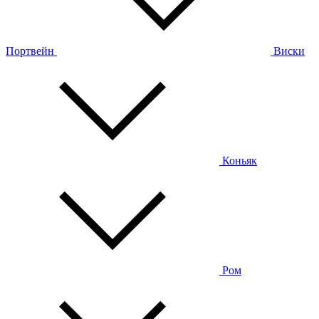
Портвейн
Виски
Коньяк
Ром