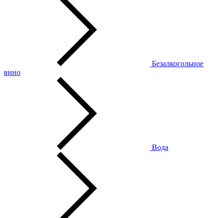
Безалкогольное
вино
Вода