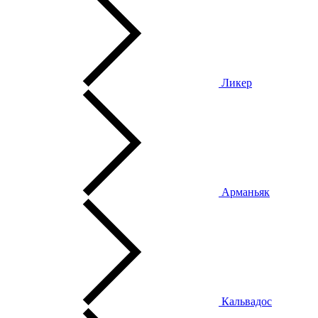
Ликер
Арманьяк
Кальвадос