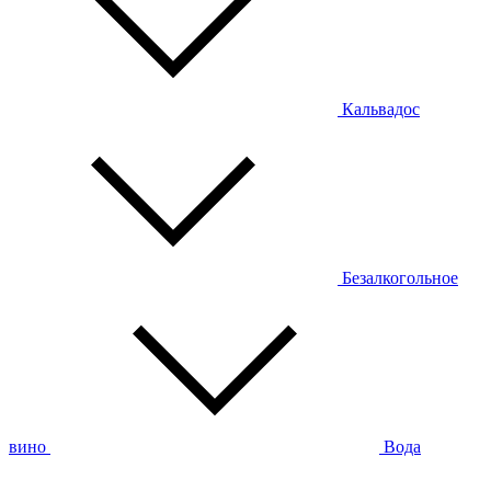
Кальвадос
Безалкогольное
вино
Вода