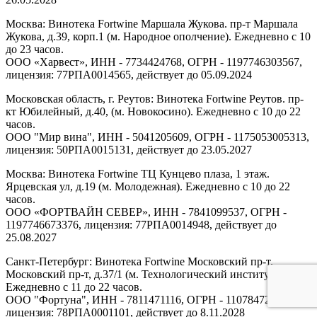
Москва: Винотека Fortwine Маршала Жукова. пр-т Маршала
Жукова, д.39, корп.1 (м. Народное ополчение). Ежедневно с 10
до 23 часов.
ООО «Харвест», ИНН - 7734424768, ОГРН - 1197746303567,
лицензия: 77РПА0014565, действует до 05.09.2024
Московская область, г. Реутов: Винотека Fortwine Реутов. пр-
кт Юбилейный, д.40, (м. Новокосино). Ежедневно с 10 до 22
часов.
ООО "Мир вина", ИНН - 5041205609, ОГРН - 1175053005313,
лицензия: 50РПА0015131, действует до 23.05.2027
Москва: Винотека Fortwine ТЦ Кунцево плаза, 1 этаж.
Ярцевская ул, д.19 (м. Молодежная). Ежедневно с 10 до 22
часов.
ООО «ФОРТВАЙН СЕВЕР», ИНН - 7841099537, ОГРН -
1197746673376, лицензия: 77РПА0014948, действует до
25.08.2027
Санкт-Петербург: Винотека Fortwine Московский пр-т.
Московский пр-т, д.37/1 (м. Технологический институт).
Ежедневно с 11 до 22 часов.
ООО "Фортуна", ИНН - 7811471116, ОГРН - 1107847277438,
лицензия: 78РПА0001101, действует до 8.11.2028