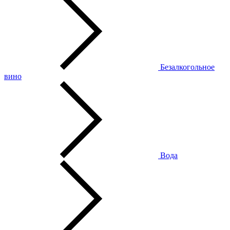
Безалкогольное
вино
Вода