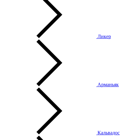
Ликер
Арманьяк
Кальвадос