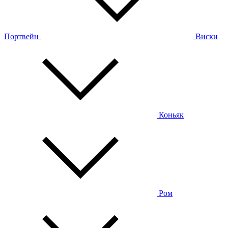
Портвейн
Виски
Коньяк
Ром