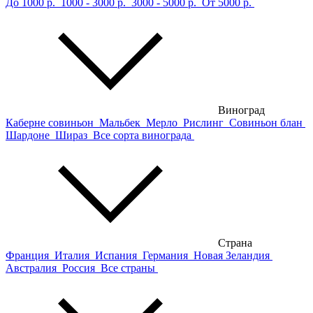
До 1000 р.
1000 - 3000 р.
3000 - 5000 р.
От 5000 р.
Виноград
Каберне совиньон
Мальбек
Мерло
Рислинг
Совиньон блан
Шардоне
Шираз
Все сорта винограда
Страна
Франция
Италия
Испания
Германия
Новая Зеландия
Австралия
Россия
Все страны