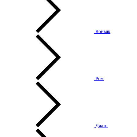
Коньяк
Ром
Джин