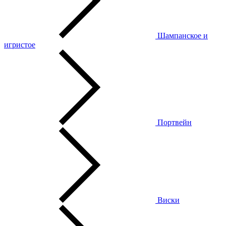
Шампанское и
игристое
Портвейн
Виски