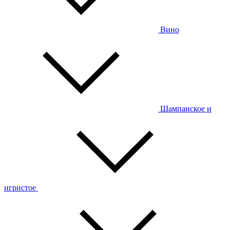
Вино
Шампанское и
игристое