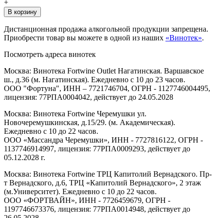
+
В корзину
Дистанционная продажа алкогольной продукции запрещена.
Приобрести товар вы можете в одной из наших
«Винотек»
.
Посмотреть адреса винотек
Москва: Винотека Fortwine Outlet Нагатинская. Варшавское
ш., д.36 (м. Нагатинская). Ежедневно с 10 до 23 часов.
ООО "Фортуна", ИНН – 7721746704, ОГРН - 1127746004495,
лицензия: 77РПА0004042, действует до 24.05.2028
Москва: Винотека Fortwine Черемушки ул.
Новочеремушкинская, д.15/29. (м. Академическая).
Ежедневно с 10 до 22 часов.
ООО «Массандра Черемушки», ИНН - 7727816122, ОГРН -
1137746914997, лицензия: 77РПА0009293, действует до
05.12.2028 г.
Москва: Винотека Fortwine ТРЦ Капитолий Вернадского. Пр-
т Вернадского, д.6, ТРЦ «Капитолий Вернадского», 2 этаж
(м.Университет). Ежедневно с 10 до 22 часов.
ООО «ФОРТВАЙН», ИНН - 7726459679, ОГРН -
1197746673376, лицензия: 77РПА0014948, действует до
26.05.2028