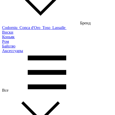
Бренд
Codorniu
Conca d'Oro
Toso
Lassalle
Виски
Коньяк
Ром
Байцзю
Аксессуары
Все