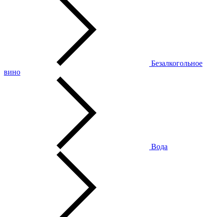
Безалкогольное
вино
Вода