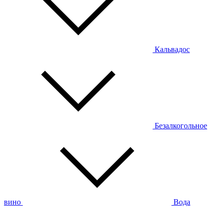
Кальвадос
Безалкогольное
вино
Вода