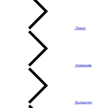
Ликер
Арманьяк
Кальвадос