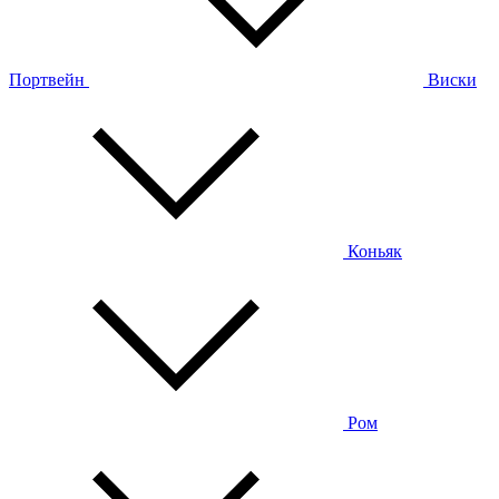
Портвейн
Виски
Коньяк
Ром