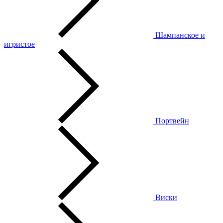
Шампанское и
игристое
Портвейн
Виски