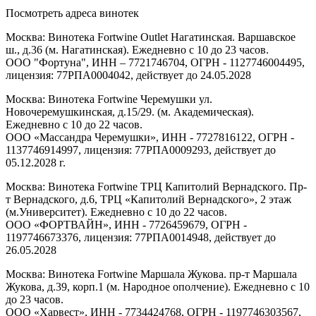
Посмотреть адреса винотек
Москва: Винотека Fortwine Outlet Нагатинская. Варшавское
ш., д.36 (м. Нагатинская). Ежедневно с 10 до 23 часов.
ООО "Фортуна", ИНН – 7721746704, ОГРН - 1127746004495,
лицензия: 77РПА0004042, действует до 24.05.2028
Москва: Винотека Fortwine Черемушки ул.
Новочеремушкинская, д.15/29. (м. Академическая).
Ежедневно с 10 до 22 часов.
ООО «Массандра Черемушки», ИНН - 7727816122, ОГРН -
1137746914997, лицензия: 77РПА0009293, действует до
05.12.2028 г.
Москва: Винотека Fortwine ТРЦ Капитолий Вернадского. Пр-
т Вернадского, д.6, ТРЦ «Капитолий Вернадского», 2 этаж
(м.Университет). Ежедневно с 10 до 22 часов.
ООО «ФОРТВАЙН», ИНН - 7726459679, ОГРН -
1197746673376, лицензия: 77РПА0014948, действует до
26.05.2028
Москва: Винотека Fortwine Маршала Жукова. пр-т Маршала
Жукова, д.39, корп.1 (м. Народное ополчение). Ежедневно с 10
до 23 часов.
ООО «Харвест», ИНН - 7734424768, ОГРН - 1197746303567,