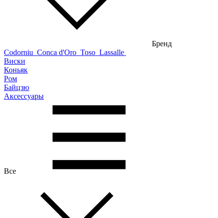
Бренд
Codorniu
Conca d'Oro
Toso
Lassalle
Виски
Коньяк
Ром
Байцзю
Аксессуары
Все