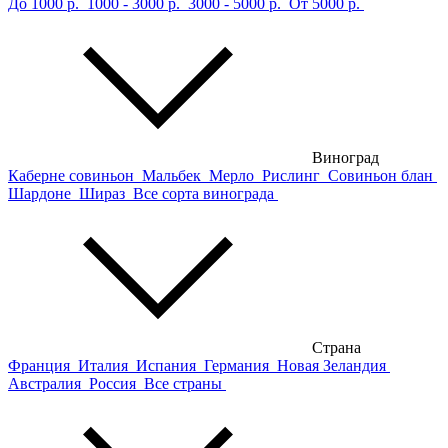
До 1000 р.
1000 - 3000 р.
3000 - 5000 р.
От 5000 р.
Виноград
Каберне совиньон
Мальбек
Мерло
Рислинг
Совиньон блан
Шардоне
Шираз
Все сорта винограда
Страна
Франция
Италия
Испания
Германия
Новая Зеландия
Австралия
Россия
Все страны