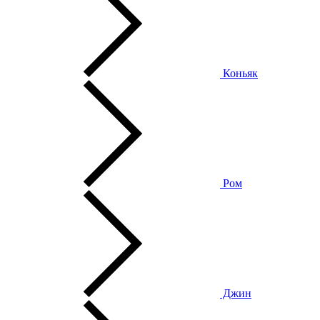
Коньяк
Ром
Джин