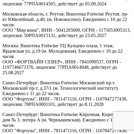
лицензия: 77РПА0014565, действует до 05.09.2024
Московская область, г. Реутов: Винотека Fortwine Реутов. пр-
кт Юбилейный, д.40, (м. Новокосино). Ежедневно с 10 до 22
часов.
ООО "Мир вина", ИНН - 5041205609, ОГРН - 1175053005313,
лицензия: 50РПА0015131, действует до 23.05.2027
Москва: Винотека Fortwine ТЦ Кунцево плаза, 1 этаж.
Ярцевская ул, д.19 (м. Молодежная). Ежедневно с 10 до 22
часов.
ООО «ФОРТВАЙН СЕВЕР», ИНН - 7841099537, ОГРН -
1197746673376, лицензия: 77РПА0014948, действует до
25.08.2027
Санкт-Петербург: Винотека Fortwine Московский пр-т.
Московский пр-т, д.37/1 (м. Технологический институт).
Ежедневно с 11 до 22 часов.
ООО "Фортуна", ИНН - 7811471116, ОГРН - 1107847277438,
лицензия: 78РПА0001101, действует до 8.11.2028
Санкт-Петербург: Винотека Fortwine Кирочная. Кирочная ул,
дом № 3, литера А (м. Чернышевская). Ежедневно с 11 до 22
часов.
ООО "Фортуна", ИНН - 7811471116, ОГРН - 1107847277438,