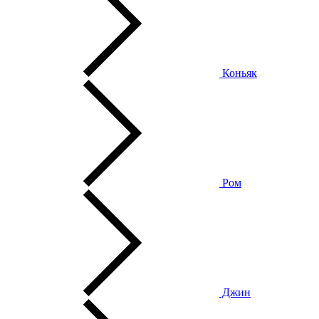
Коньяк
Ром
Джин