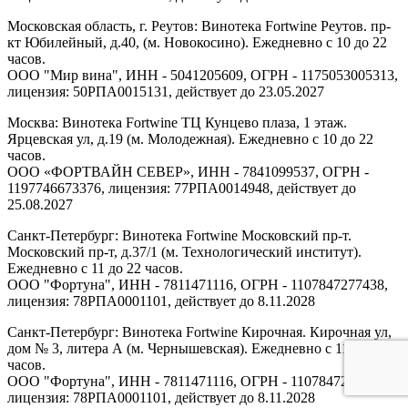
Московская область, г. Реутов: Винотека Fortwine Реутов. пр-
кт Юбилейный, д.40, (м. Новокосино). Ежедневно с 10 до 22
часов.
ООО "Мир вина", ИНН - 5041205609, ОГРН - 1175053005313,
лицензия: 50РПА0015131, действует до 23.05.2027
Москва: Винотека Fortwine ТЦ Кунцево плаза, 1 этаж.
Ярцевская ул, д.19 (м. Молодежная). Ежедневно с 10 до 22
часов.
ООО «ФОРТВАЙН СЕВЕР», ИНН - 7841099537, ОГРН -
1197746673376, лицензия: 77РПА0014948, действует до
25.08.2027
Санкт-Петербург: Винотека Fortwine Московский пр-т.
Московский пр-т, д.37/1 (м. Технологический институт).
Ежедневно с 11 до 22 часов.
ООО "Фортуна", ИНН - 7811471116, ОГРН - 1107847277438,
лицензия: 78РПА0001101, действует до 8.11.2028
Санкт-Петербург: Винотека Fortwine Кирочная. Кирочная ул,
дом № 3, литера А (м. Чернышевская). Ежедневно с 11 до 22
часов.
ООО "Фортуна", ИНН - 7811471116, ОГРН - 1107847277438,
лицензия: 78РПА0001101, действует до 8.11.2028