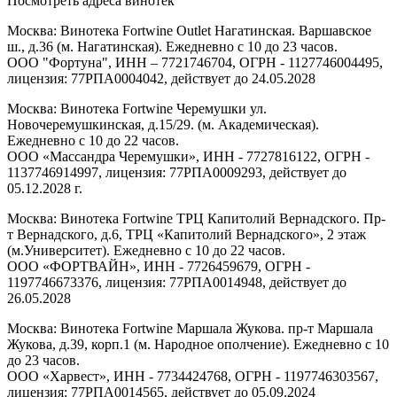
Посмотреть адреса винотек
Москва: Винотека Fortwine Outlet Нагатинская. Варшавское
ш., д.36 (м. Нагатинская). Ежедневно с 10 до 23 часов.
ООО "Фортуна", ИНН – 7721746704, ОГРН - 1127746004495,
лицензия: 77РПА0004042, действует до 24.05.2028
Москва: Винотека Fortwine Черемушки ул.
Новочеремушкинская, д.15/29. (м. Академическая).
Ежедневно с 10 до 22 часов.
ООО «Массандра Черемушки», ИНН - 7727816122, ОГРН -
1137746914997, лицензия: 77РПА0009293, действует до
05.12.2028 г.
Москва: Винотека Fortwine ТРЦ Капитолий Вернадского. Пр-
т Вернадского, д.6, ТРЦ «Капитолий Вернадского», 2 этаж
(м.Университет). Ежедневно с 10 до 22 часов.
ООО «ФОРТВАЙН», ИНН - 7726459679, ОГРН -
1197746673376, лицензия: 77РПА0014948, действует до
26.05.2028
Москва: Винотека Fortwine Маршала Жукова. пр-т Маршала
Жукова, д.39, корп.1 (м. Народное ополчение). Ежедневно с 10
до 23 часов.
ООО «Харвест», ИНН - 7734424768, ОГРН - 1197746303567,
лицензия: 77РПА0014565, действует до 05.09.2024