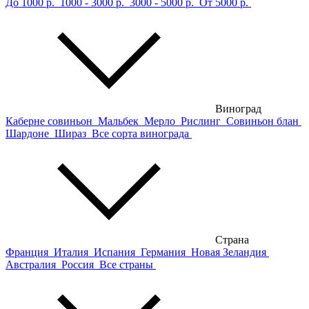
До 1000 р.
1000 - 3000 р.
3000 - 5000 р.
От 5000 р.
Виноград
Каберне совиньон
Мальбек
Мерло
Рислинг
Совиньон блан
Шардоне
Шираз
Все сорта винограда
Страна
Франция
Италия
Испания
Германия
Новая Зеландия
Австралия
Россия
Все страны