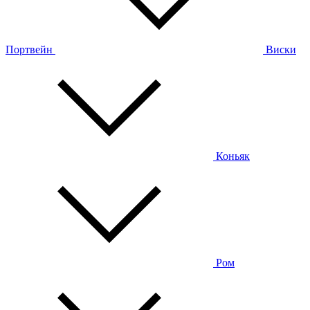
Портвейн
Виски
Коньяк
Ром