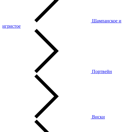
Шампанское и
игристое
Портвейн
Виски