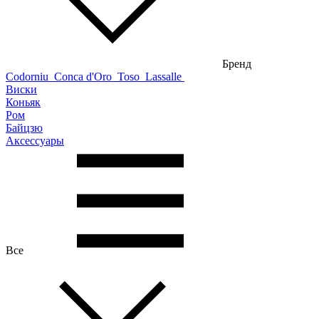
Бренд
Codorniu
Conca d'Oro
Toso
Lassalle
Виски
Коньяк
Ром
Байцзю
Аксессуары
Все