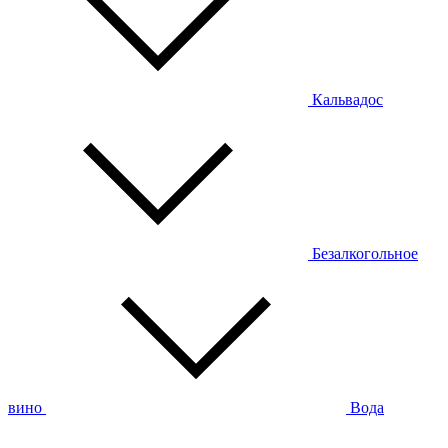
Кальвадос
Безалкогольное
вино
Вода