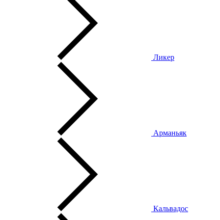
Ликер
Арманьяк
Кальвадос