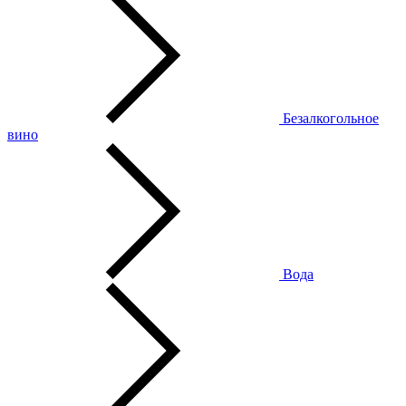
Безалкогольное
вино
Вода