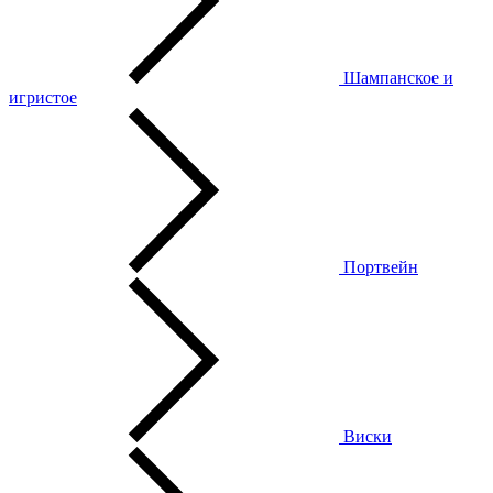
Шампанское и
игристое
Портвейн
Виски