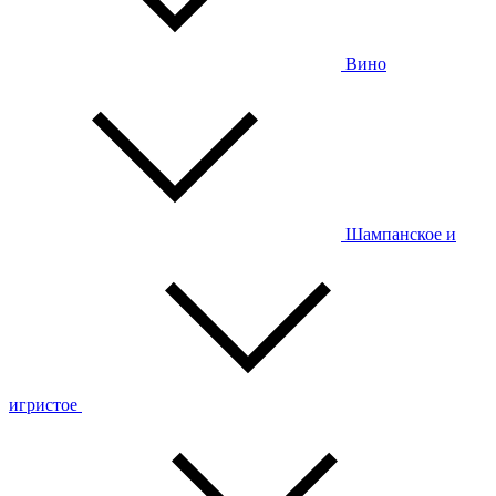
Вино
Шампанское и
игристое