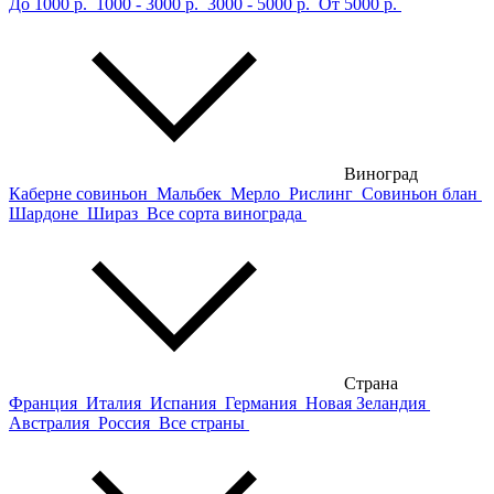
До 1000 р.
1000 - 3000 р.
3000 - 5000 р.
От 5000 р.
Виноград
Каберне совиньон
Мальбек
Мерло
Рислинг
Совиньон блан
Шардоне
Шираз
Все сорта винограда
Страна
Франция
Италия
Испания
Германия
Новая Зеландия
Австралия
Россия
Все страны