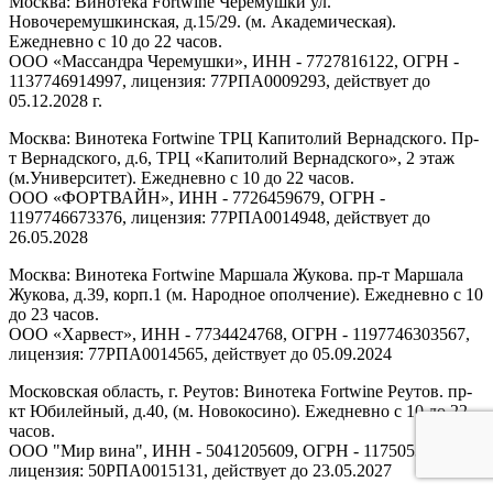
Москва: Винотека Fortwine Черемушки ул.
Новочеремушкинская, д.15/29. (м. Академическая).
Ежедневно с 10 до 22 часов.
ООО «Массандра Черемушки», ИНН - 7727816122, ОГРН -
1137746914997, лицензия: 77РПА0009293, действует до
05.12.2028 г.
Москва: Винотека Fortwine ТРЦ Капитолий Вернадского. Пр-
т Вернадского, д.6, ТРЦ «Капитолий Вернадского», 2 этаж
(м.Университет). Ежедневно с 10 до 22 часов.
ООО «ФОРТВАЙН», ИНН - 7726459679, ОГРН -
1197746673376, лицензия: 77РПА0014948, действует до
26.05.2028
Москва: Винотека Fortwine Маршала Жукова. пр-т Маршала
Жукова, д.39, корп.1 (м. Народное ополчение). Ежедневно с 10
до 23 часов.
ООО «Харвест», ИНН - 7734424768, ОГРН - 1197746303567,
лицензия: 77РПА0014565, действует до 05.09.2024
Московская область, г. Реутов: Винотека Fortwine Реутов. пр-
кт Юбилейный, д.40, (м. Новокосино). Ежедневно с 10 до 22
часов.
ООО "Мир вина", ИНН - 5041205609, ОГРН - 1175053005313,
лицензия: 50РПА0015131, действует до 23.05.2027