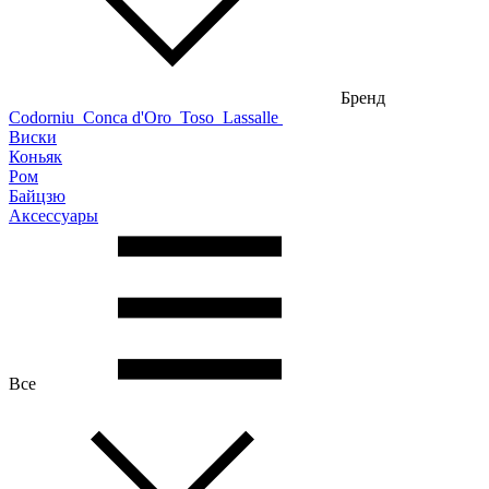
Бренд
Codorniu
Conca d'Oro
Toso
Lassalle
Виски
Коньяк
Ром
Байцзю
Аксессуары
Все