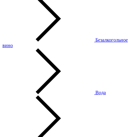
Безалкогольное
вино
Вода