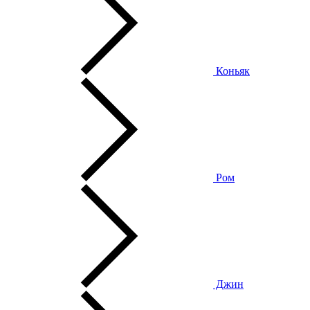
Коньяк
Ром
Джин