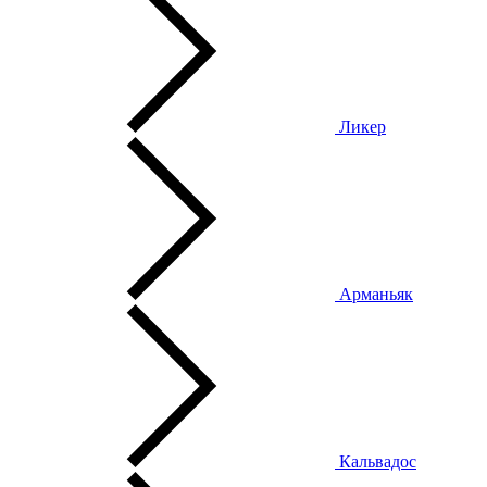
Ликер
Арманьяк
Кальвадос