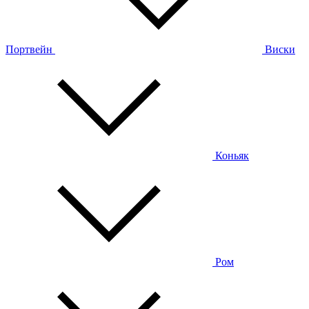
Портвейн
Виски
Коньяк
Ром