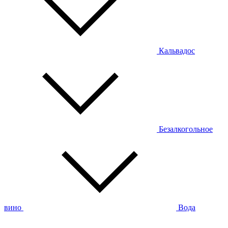
Кальвадос
Безалкогольное
вино
Вода