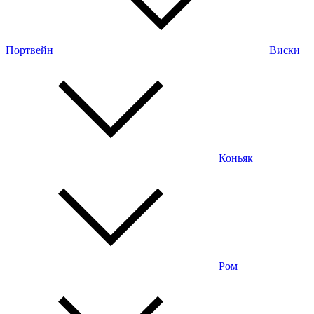
Портвейн
Виски
Коньяк
Ром