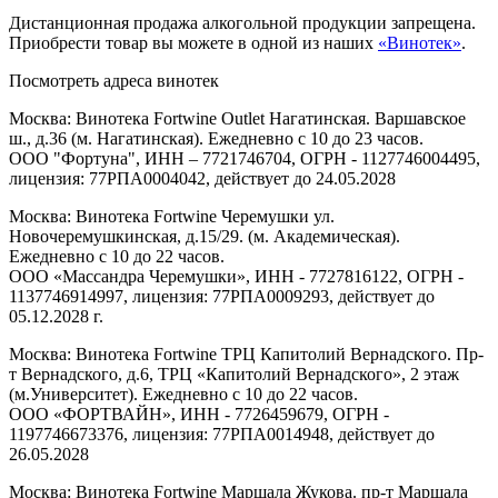
Дистанционная продажа алкогольной продукции запрещена.
Приобрести товар вы можете в одной из наших
«Винотек»
.
Посмотреть адреса винотек
Москва: Винотека Fortwine Outlet Нагатинская. Варшавское
ш., д.36 (м. Нагатинская). Ежедневно с 10 до 23 часов.
ООО "Фортуна", ИНН – 7721746704, ОГРН - 1127746004495,
лицензия: 77РПА0004042, действует до 24.05.2028
Москва: Винотека Fortwine Черемушки ул.
Новочеремушкинская, д.15/29. (м. Академическая).
Ежедневно с 10 до 22 часов.
ООО «Массандра Черемушки», ИНН - 7727816122, ОГРН -
1137746914997, лицензия: 77РПА0009293, действует до
05.12.2028 г.
Москва: Винотека Fortwine ТРЦ Капитолий Вернадского. Пр-
т Вернадского, д.6, ТРЦ «Капитолий Вернадского», 2 этаж
(м.Университет). Ежедневно с 10 до 22 часов.
ООО «ФОРТВАЙН», ИНН - 7726459679, ОГРН -
1197746673376, лицензия: 77РПА0014948, действует до
26.05.2028
Москва: Винотека Fortwine Маршала Жукова. пр-т Маршала