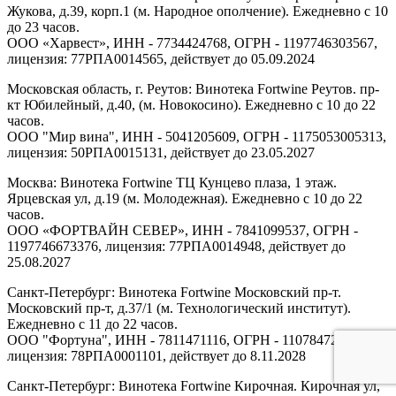
Жукова, д.39, корп.1 (м. Народное ополчение). Ежедневно с 10
до 23 часов.
ООО «Харвест», ИНН - 7734424768, ОГРН - 1197746303567,
лицензия: 77РПА0014565, действует до 05.09.2024
Московская область, г. Реутов: Винотека Fortwine Реутов. пр-
кт Юбилейный, д.40, (м. Новокосино). Ежедневно с 10 до 22
часов.
ООО "Мир вина", ИНН - 5041205609, ОГРН - 1175053005313,
лицензия: 50РПА0015131, действует до 23.05.2027
Москва: Винотека Fortwine ТЦ Кунцево плаза, 1 этаж.
Ярцевская ул, д.19 (м. Молодежная). Ежедневно с 10 до 22
часов.
ООО «ФОРТВАЙН СЕВЕР», ИНН - 7841099537, ОГРН -
1197746673376, лицензия: 77РПА0014948, действует до
25.08.2027
Санкт-Петербург: Винотека Fortwine Московский пр-т.
Московский пр-т, д.37/1 (м. Технологический институт).
Ежедневно с 11 до 22 часов.
ООО "Фортуна", ИНН - 7811471116, ОГРН - 1107847277438,
лицензия: 78РПА0001101, действует до 8.11.2028
Санкт-Петербург: Винотека Fortwine Кирочная. Кирочная ул,