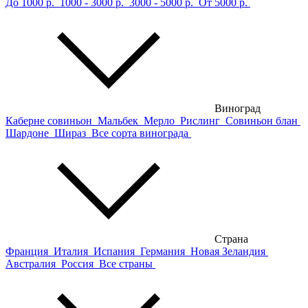
До 1000 р.
1000 - 3000 р.
3000 - 5000 р.
От 5000 р.
Виноград
Каберне совиньон
Мальбек
Мерло
Рислинг
Совиньон блан
Шардоне
Шираз
Все сорта винограда
Страна
Франция
Италия
Испания
Германия
Новая Зеландия
Австралия
Россия
Все страны