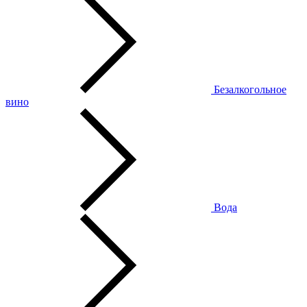
Безалкогольное
вино
Вода