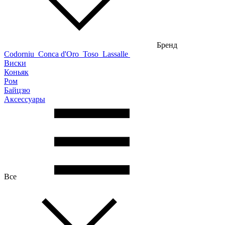
Бренд
Codorniu
Conca d'Oro
Toso
Lassalle
Виски
Коньяк
Ром
Байцзю
Аксессуары
Все