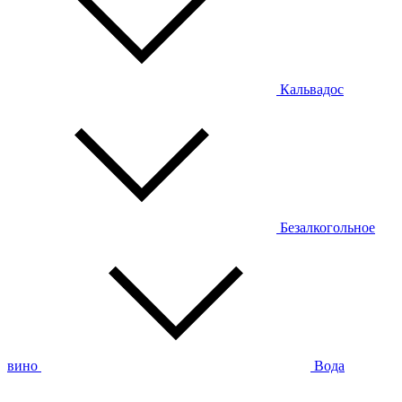
Кальвадос
Безалкогольное
вино
Вода