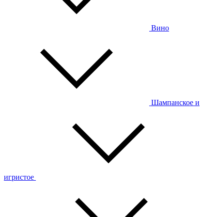
Вино
Шампанское и
игристое