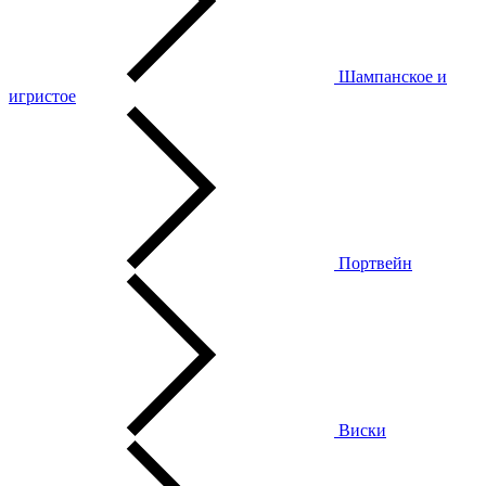
Шампанское и
игристое
Портвейн
Виски