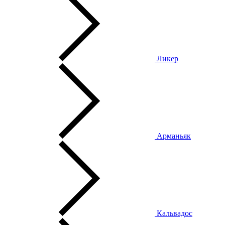
Ликер
Арманьяк
Кальвадос