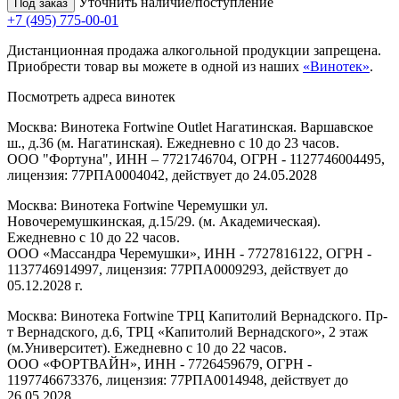
Уточнить наличие/поступление
Под заказ
+7 (495) 775-00-01
Дистанционная продажа алкогольной продукции запрещена.
Приобрести товар вы можете в одной из наших
«Винотек»
.
Посмотреть адреса винотек
Москва: Винотека Fortwine Outlet Нагатинская. Варшавское
ш., д.36 (м. Нагатинская). Ежедневно с 10 до 23 часов.
ООО "Фортуна", ИНН – 7721746704, ОГРН - 1127746004495,
лицензия: 77РПА0004042, действует до 24.05.2028
Москва: Винотека Fortwine Черемушки ул.
Новочеремушкинская, д.15/29. (м. Академическая).
Ежедневно с 10 до 22 часов.
ООО «Массандра Черемушки», ИНН - 7727816122, ОГРН -
1137746914997, лицензия: 77РПА0009293, действует до
05.12.2028 г.
Москва: Винотека Fortwine ТРЦ Капитолий Вернадского. Пр-
т Вернадского, д.6, ТРЦ «Капитолий Вернадского», 2 этаж
(м.Университет). Ежедневно с 10 до 22 часов.
ООО «ФОРТВАЙН», ИНН - 7726459679, ОГРН -
1197746673376, лицензия: 77РПА0014948, действует до
26.05.2028