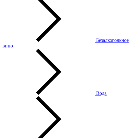
Безалкогольное
вино
Вода