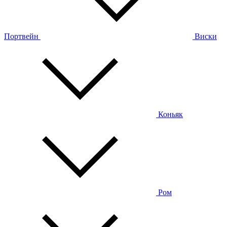
Портвейн
Виски
Коньяк
Ром