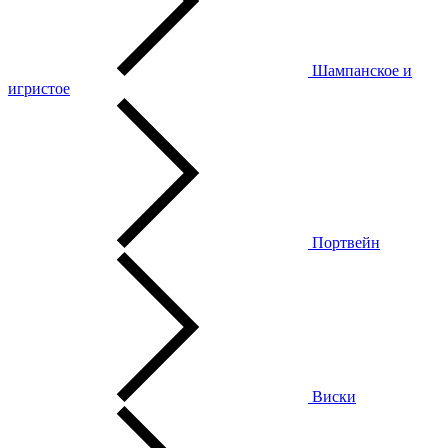
Шампанское и
игристое
Портвейн
Виски