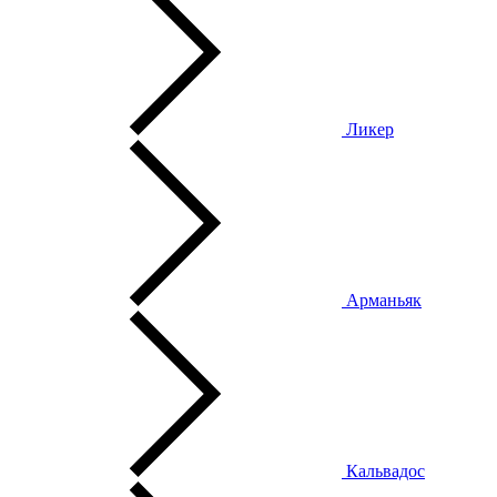
Ликер
Арманьяк
Кальвадос