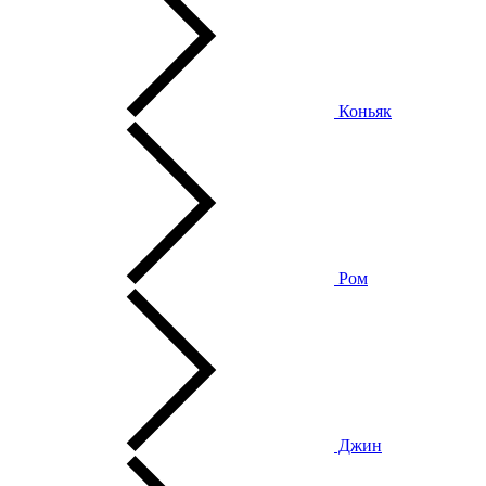
Коньяк
Ром
Джин