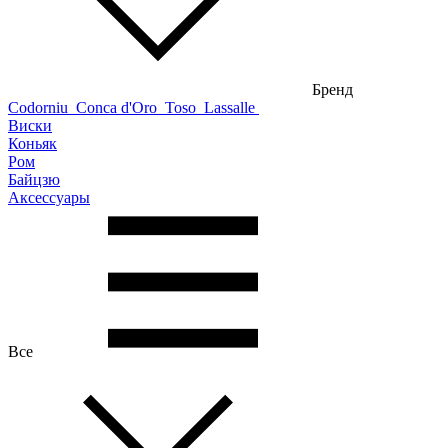
Бренд
Codorniu
Conca d'Oro
Toso
Lassalle
Виски
Коньяк
Ром
Байцзю
Аксессуары
Все