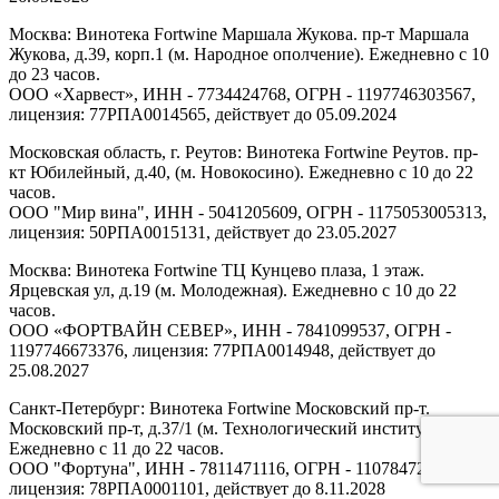
Москва: Винотека Fortwine Маршала Жукова. пр-т Маршала
Жукова, д.39, корп.1 (м. Народное ополчение). Ежедневно с 10
до 23 часов.
ООО «Харвест», ИНН - 7734424768, ОГРН - 1197746303567,
лицензия: 77РПА0014565, действует до 05.09.2024
Московская область, г. Реутов: Винотека Fortwine Реутов. пр-
кт Юбилейный, д.40, (м. Новокосино). Ежедневно с 10 до 22
часов.
ООО "Мир вина", ИНН - 5041205609, ОГРН - 1175053005313,
лицензия: 50РПА0015131, действует до 23.05.2027
Москва: Винотека Fortwine ТЦ Кунцево плаза, 1 этаж.
Ярцевская ул, д.19 (м. Молодежная). Ежедневно с 10 до 22
часов.
ООО «ФОРТВАЙН СЕВЕР», ИНН - 7841099537, ОГРН -
1197746673376, лицензия: 77РПА0014948, действует до
25.08.2027
Санкт-Петербург: Винотека Fortwine Московский пр-т.
Московский пр-т, д.37/1 (м. Технологический институт).
Ежедневно с 11 до 22 часов.
ООО "Фортуна", ИНН - 7811471116, ОГРН - 1107847277438,
лицензия: 78РПА0001101, действует до 8.11.2028