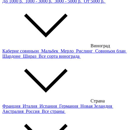
До 1000 р.
1000 - 3000 р.
3000 - 5000 р.
От 5000 р.
Виноград
Каберне совиньон
Мальбек
Мерло
Рислинг
Совиньон блан
Шардоне
Шираз
Все сорта винограда
Страна
Франция
Италия
Испания
Германия
Новая Зеландия
Австралия
Россия
Все страны