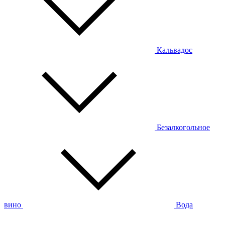
Кальвадос
Безалкогольное
вино
Вода