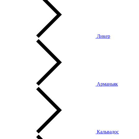
Ликер
Арманьяк
Кальвадос