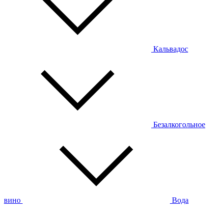
Кальвадос
Безалкогольное
вино
Вода