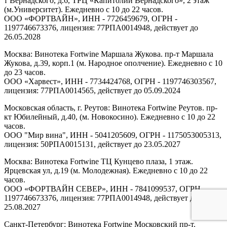
т Вернадского, д.6, ТРЦ «Капитолий Вернадского», 2 этаж
(м.Университет). Ежедневно с 10 до 22 часов.
ООО «ФОРТВАЙН», ИНН - 7726459679, ОГРН -
1197746673376, лицензия: 77РПА0014948, действует до
26.05.2028
Москва: Винотека Fortwine Маршала Жукова. пр-т Маршала
Жукова, д.39, корп.1 (м. Народное ополчение). Ежедневно с 10
до 23 часов.
ООО «Харвест», ИНН - 7734424768, ОГРН - 1197746303567,
лицензия: 77РПА0014565, действует до 05.09.2024
Московская область, г. Реутов: Винотека Fortwine Реутов. пр-
кт Юбилейный, д.40, (м. Новокосино). Ежедневно с 10 до 22
часов.
ООО "Мир вина", ИНН - 5041205609, ОГРН - 1175053005313,
лицензия: 50РПА0015131, действует до 23.05.2027
Москва: Винотека Fortwine ТЦ Кунцево плаза, 1 этаж.
Ярцевская ул, д.19 (м. Молодежная). Ежедневно с 10 до 22
часов.
ООО «ФОРТВАЙН СЕВЕР», ИНН - 7841099537, ОГРН -
1197746673376, лицензия: 77РПА0014948, действует до
25.08.2027
Санкт-Петербург: Винотека Fortwine Московский пр-т.