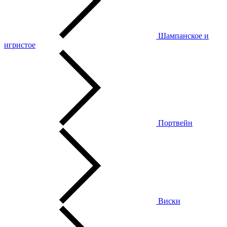
Шампанское и
игристое
Портвейн
Виски