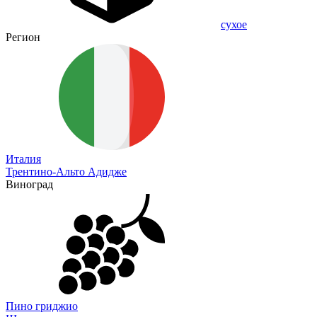
сухое
Регион
Италия
Трентино-Альто Адидже
Виноград
Пино гриджио