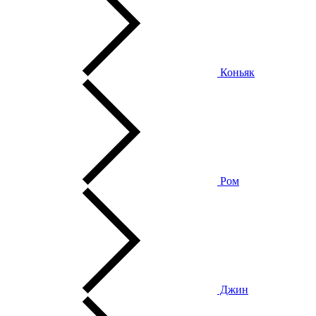
Коньяк
Ром
Джин