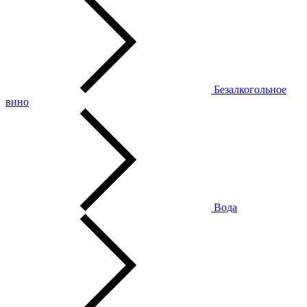
Безалкогольное
вино
Вода