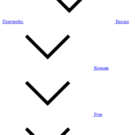
Портвейн
Виски
Коньяк
Ром