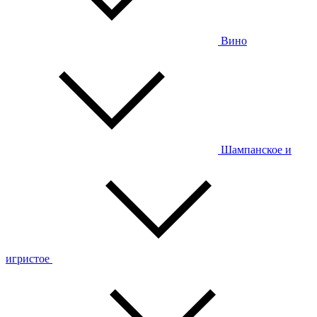
Вино
Шампанское и
игристое