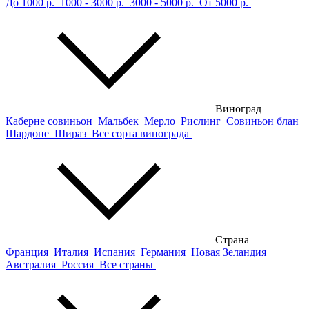
До 1000 р.
1000 - 3000 р.
3000 - 5000 р.
От 5000 р.
Виноград
Каберне совиньон
Мальбек
Мерло
Рислинг
Совиньон блан
Шардоне
Шираз
Все сорта винограда
Страна
Франция
Италия
Испания
Германия
Новая Зеландия
Австралия
Россия
Все страны