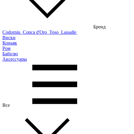
Бренд
Codorniu
Conca d'Oro
Toso
Lassalle
Виски
Коньяк
Ром
Байцзю
Аксессуары
Все