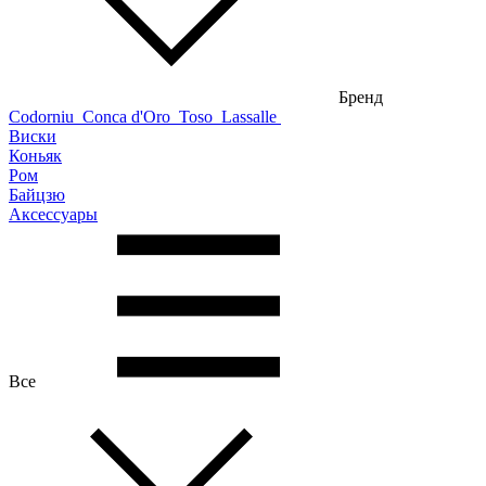
Бренд
Codorniu
Conca d'Oro
Toso
Lassalle
Виски
Коньяк
Ром
Байцзю
Аксессуары
Все