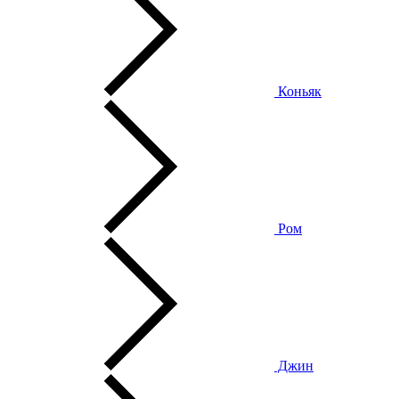
Коньяк
Ром
Джин