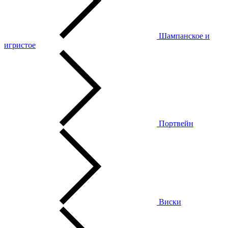
Шампанское и
игристое
Портвейн
Виски