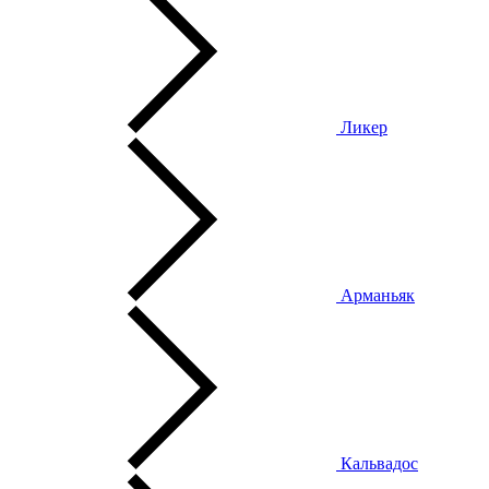
Ликер
Арманьяк
Кальвадос