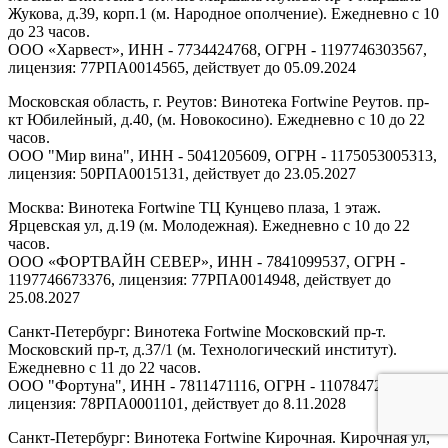
Жукова, д.39, корп.1 (м. Народное ополчение). Ежедневно с 10
до 23 часов.
ООО «Харвест», ИНН - 7734424768, ОГРН - 1197746303567,
лицензия: 77РПА0014565, действует до 05.09.2024
Московская область, г. Реутов: Винотека Fortwine Реутов. пр-
кт Юбилейный, д.40, (м. Новокосино). Ежедневно с 10 до 22
часов.
ООО "Мир вина", ИНН - 5041205609, ОГРН - 1175053005313,
лицензия: 50РПА0015131, действует до 23.05.2027
Москва: Винотека Fortwine ТЦ Кунцево плаза, 1 этаж.
Ярцевская ул, д.19 (м. Молодежная). Ежедневно с 10 до 22
часов.
ООО «ФОРТВАЙН СЕВЕР», ИНН - 7841099537, ОГРН -
1197746673376, лицензия: 77РПА0014948, действует до
25.08.2027
Санкт-Петербург: Винотека Fortwine Московский пр-т.
Московский пр-т, д.37/1 (м. Технологический институт).
Ежедневно с 11 до 22 часов.
ООО "Фортуна", ИНН - 7811471116, ОГРН - 1107847277438,
лицензия: 78РПА0001101, действует до 8.11.2028
Санкт-Петербург: Винотека Fortwine Кирочная. Кирочная ул,