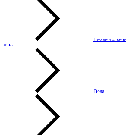
Безалкогольное
вино
Вода