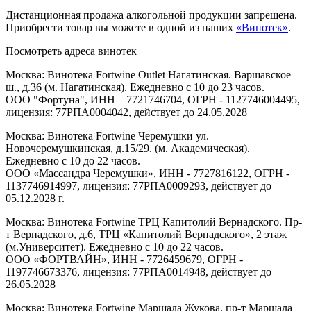
Дистанционная продажа алкогольной продукции запрещена.
Приобрести товар вы можете в одной из наших
«Винотек»
.
Посмотреть адреса винотек
Москва: Винотека Fortwine Outlet Нагатинская. Варшавское
ш., д.36 (м. Нагатинская). Ежедневно с 10 до 23 часов.
ООО "Фортуна", ИНН – 7721746704, ОГРН - 1127746004495,
лицензия: 77РПА0004042, действует до 24.05.2028
Москва: Винотека Fortwine Черемушки ул.
Новочеремушкинская, д.15/29. (м. Академическая).
Ежедневно с 10 до 22 часов.
ООО «Массандра Черемушки», ИНН - 7727816122, ОГРН -
1137746914997, лицензия: 77РПА0009293, действует до
05.12.2028 г.
Москва: Винотека Fortwine ТРЦ Капитолий Вернадского. Пр-
т Вернадского, д.6, ТРЦ «Капитолий Вернадского», 2 этаж
(м.Университет). Ежедневно с 10 до 22 часов.
ООО «ФОРТВАЙН», ИНН - 7726459679, ОГРН -
1197746673376, лицензия: 77РПА0014948, действует до
26.05.2028
Москва: Винотека Fortwine Маршала Жукова. пр-т Маршала