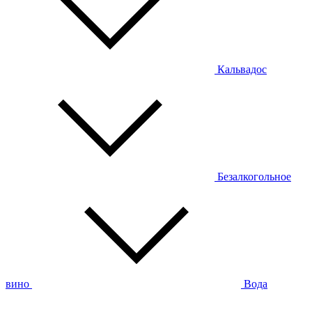
Кальвадос
Безалкогольное
вино
Вода