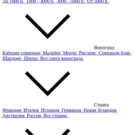
До 1000 р.
1000 - 3000 р.
3000 - 5000 р.
От 5000 р.
Виноград
Каберне совиньон
Мальбек
Мерло
Рислинг
Совиньон блан
Шардоне
Шираз
Все сорта винограда
Страна
Франция
Италия
Испания
Германия
Новая Зеландия
Австралия
Россия
Все страны