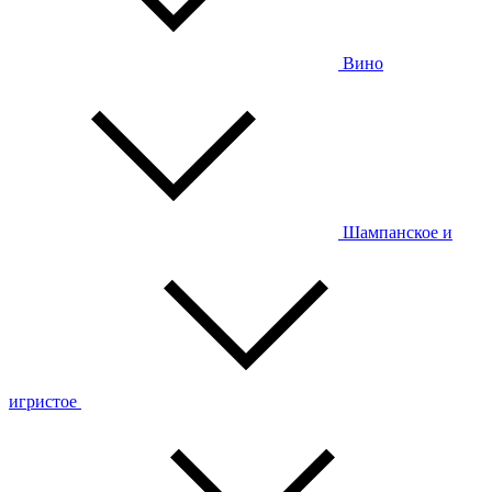
Вино
Шампанское и
игристое