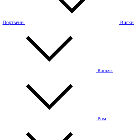
Портвейн
Виски
Коньяк
Ром