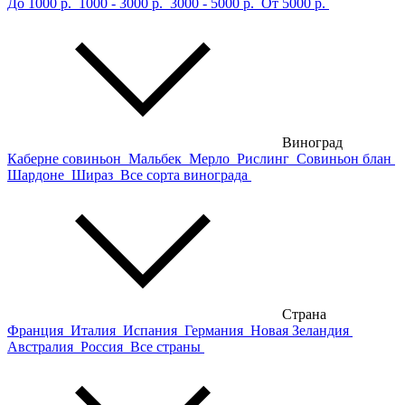
До 1000 р.
1000 - 3000 р.
3000 - 5000 р.
От 5000 р.
Виноград
Каберне совиньон
Мальбек
Мерло
Рислинг
Совиньон блан
Шардоне
Шираз
Все сорта винограда
Страна
Франция
Италия
Испания
Германия
Новая Зеландия
Австралия
Россия
Все страны