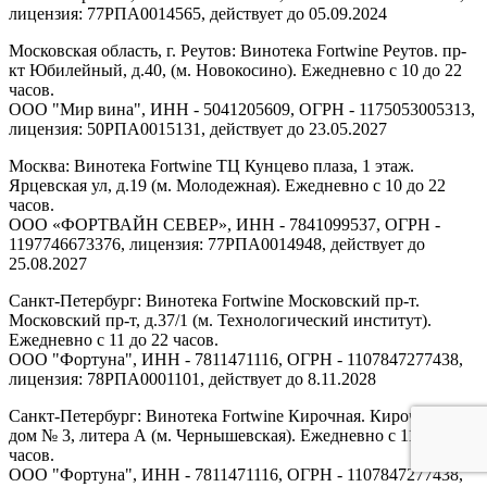
лицензия: 77РПА0014565, действует до 05.09.2024
Московская область, г. Реутов: Винотека Fortwine Реутов. пр-
кт Юбилейный, д.40, (м. Новокосино). Ежедневно с 10 до 22
часов.
ООО "Мир вина", ИНН - 5041205609, ОГРН - 1175053005313,
лицензия: 50РПА0015131, действует до 23.05.2027
Москва: Винотека Fortwine ТЦ Кунцево плаза, 1 этаж.
Ярцевская ул, д.19 (м. Молодежная). Ежедневно с 10 до 22
часов.
ООО «ФОРТВАЙН СЕВЕР», ИНН - 7841099537, ОГРН -
1197746673376, лицензия: 77РПА0014948, действует до
25.08.2027
Санкт-Петербург: Винотека Fortwine Московский пр-т.
Московский пр-т, д.37/1 (м. Технологический институт).
Ежедневно с 11 до 22 часов.
ООО "Фортуна", ИНН - 7811471116, ОГРН - 1107847277438,
лицензия: 78РПА0001101, действует до 8.11.2028
Санкт-Петербург: Винотека Fortwine Кирочная. Кирочная ул,
дом № 3, литера А (м. Чернышевская). Ежедневно с 11 до 22
часов.
ООО "Фортуна", ИНН - 7811471116, ОГРН - 1107847277438,