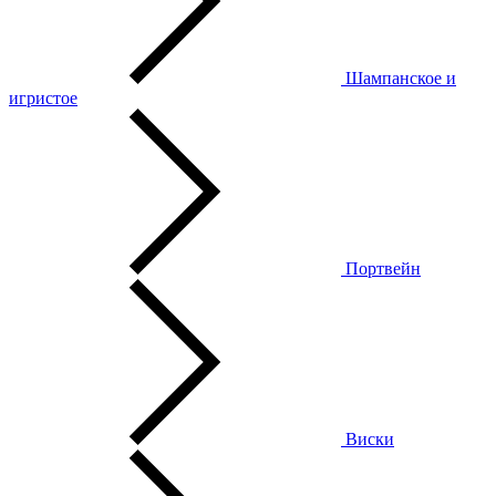
Шампанское и
игристое
Портвейн
Виски