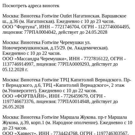
Посмотреть адреса винотек
Москва: Винотека Fortwine Outlet Нагатинская. Варшавское
ш., д.36 (м. Нагатинская). Ежедневно с 10 до 23 часов.
ООО "Фортуна", ИНН – 7721746704, ОГРН - 1127746004495,
лицензия: 77РПА0004042, действует до 24.05.2028
Москва: Винотека Fortwine Черемушки ул.
Новочеремушкинская, д.15/29. (м. Академическая).
Ежедневно с 10 до 22 часов.
ООО «Массандра Черемушки», ИНН - 7727816122, ОГРН -
1137746914997, лицензия: 77РПА0009293, действует до
05.12.2028 г.
Москва: Винотека Fortwine ТРЦ Капитолий Вернадского. Пр-
т Вернадского, д.6, ТРЦ «Капитолий Вернадского», 2 этаж
(м.Университет). Ежедневно с 10 до 22 часов.
ООО «ФОРТВАЙН», ИНН - 7726459679, ОГРН -
1197746673376, лицензия: 77РПА0014948, действует до
26.05.2028
Москва: Винотека Fortwine Маршала Жукова. пр-т Маршала
Жукова, д.39, корп.1 (м. Народное ополчение). Ежедневно с 10
до 23 часов.
ООО «Харвест», ИНН - 7734424768, ОГРН - 1197746303567,