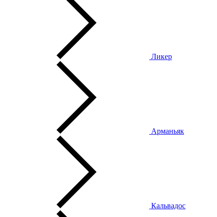
Ликер
Арманьяк
Кальвадос