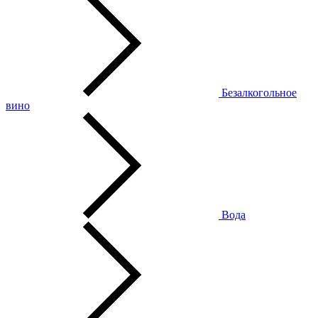
Безалкогольное
вино
Вода