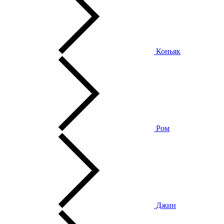
Коньяк
Ром
Джин