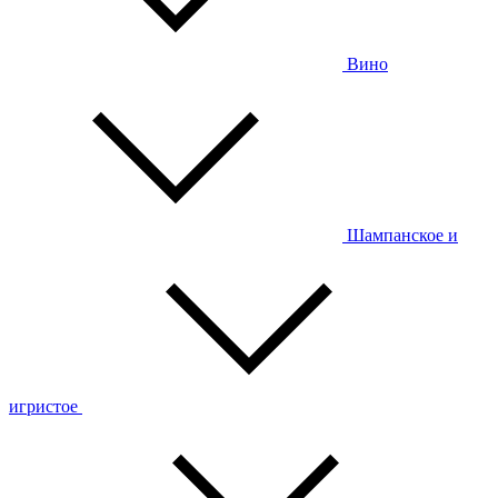
Вино
Шампанское и
игристое