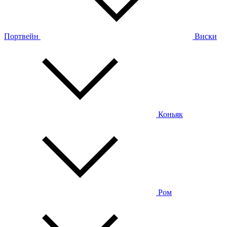
Портвейн
Виски
Коньяк
Ром