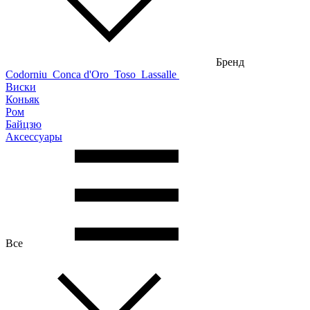
Бренд
Codorniu
Conca d'Oro
Toso
Lassalle
Виски
Коньяк
Ром
Байцзю
Аксессуары
Все