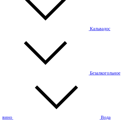
Кальвадос
Безалкогольное
вино
Вода