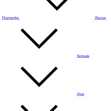
Портвейн
Виски
Коньяк
Ром