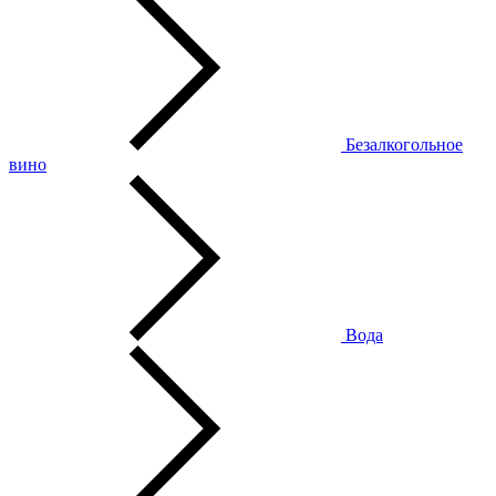
Безалкогольное
вино
Вода