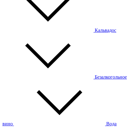
Кальвадос
Безалкогольное
вино
Вода