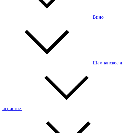
Вино
Шампанское и
игристое