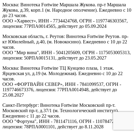
Москва: Винотека Fortwine Маршала Жукова. пр-т Маршала
Жукова, д.39, корп.1 (м. Народное ополчение). Ежедневно с 10
до 23 часов.
ООО «Харвест», ИНН - 7734424768, ОГРН - 1197746303567,
лицензия: 77РПА0014565, действует до 05.09.2024
Московская область, г. Реутов: Винотека Fortwine Реутов. пр-
кт Юбилейный, д.40, (м. Новокосино). Ежедневно с 10 до 22
часов.
ООО "Мир вина", ИНН - 5041205609, ОГРН - 1175053005313,
лицензия: 50РПА0015131, действует до 23.05.2027
Москва: Винотека Fortwine ТЦ Кунцево плаза, 1 этаж.
Ярцевская ул, д.19 (м. Молодежная). Ежедневно с 10 до 22
часов.
ООО «ФОРТВАЙН СЕВЕР», ИНН - 7841099537, ОГРН -
1197746673376, лицензия: 77РПА0014948, действует до
25.08.2027
Санкт-Петербург: Винотека Fortwine Московский пр-т.
Московский пр-т, д.37/1 (м. Технологический институт).
Ежедневно с 11 до 22 часов.
ООО "Фортуна", ИНН - 7811471116, ОГРН - 1107847277438,
лицензия: 78РПА0001101, действует до 8.11.2028