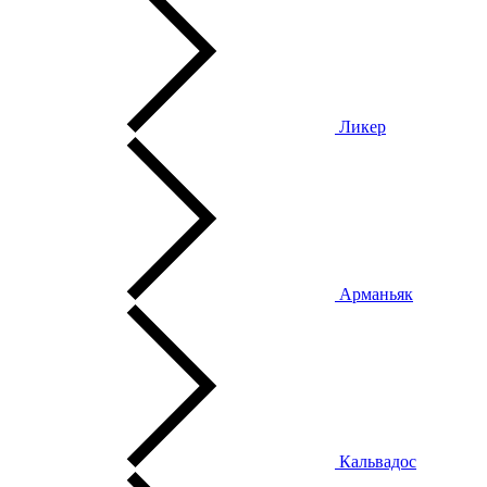
Ликер
Арманьяк
Кальвадос