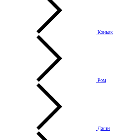
Коньяк
Ром
Джин