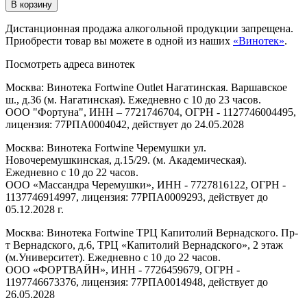
В корзину
Дистанционная продажа алкогольной продукции запрещена.
Приобрести товар вы можете в одной из наших
«Винотек»
.
Посмотреть адреса винотек
Москва: Винотека Fortwine Outlet Нагатинская. Варшавское
ш., д.36 (м. Нагатинская). Ежедневно с 10 до 23 часов.
ООО "Фортуна", ИНН – 7721746704, ОГРН - 1127746004495,
лицензия: 77РПА0004042, действует до 24.05.2028
Москва: Винотека Fortwine Черемушки ул.
Новочеремушкинская, д.15/29. (м. Академическая).
Ежедневно с 10 до 22 часов.
ООО «Массандра Черемушки», ИНН - 7727816122, ОГРН -
1137746914997, лицензия: 77РПА0009293, действует до
05.12.2028 г.
Москва: Винотека Fortwine ТРЦ Капитолий Вернадского. Пр-
т Вернадского, д.6, ТРЦ «Капитолий Вернадского», 2 этаж
(м.Университет). Ежедневно с 10 до 22 часов.
ООО «ФОРТВАЙН», ИНН - 7726459679, ОГРН -
1197746673376, лицензия: 77РПА0014948, действует до
26.05.2028