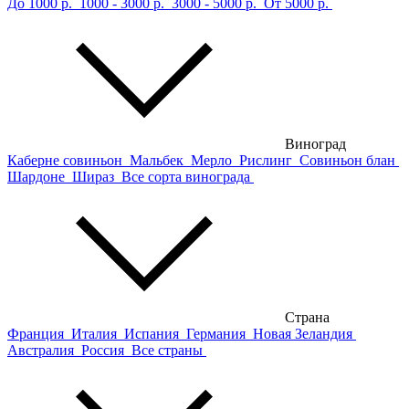
До 1000 р.
1000 - 3000 р.
3000 - 5000 р.
От 5000 р.
Виноград
Каберне совиньон
Мальбек
Мерло
Рислинг
Совиньон блан
Шардоне
Шираз
Все сорта винограда
Страна
Франция
Италия
Испания
Германия
Новая Зеландия
Австралия
Россия
Все страны