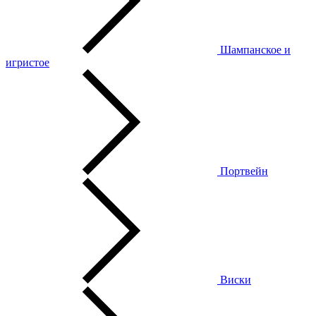
Шампанское и
игристое
Портвейн
Виски