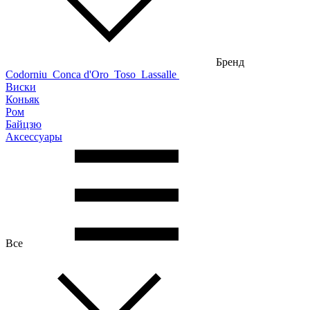
Бренд
Codorniu
Conca d'Oro
Toso
Lassalle
Виски
Коньяк
Ром
Байцзю
Аксессуары
Все