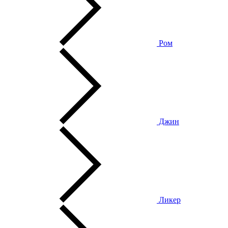
Ром
Джин
Ликер