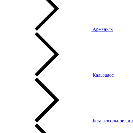
Арманьяк
Кальвадос
Безалкогольное ви