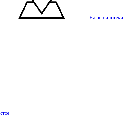
Наши винотеки
стое