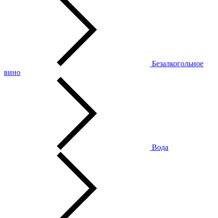
Безалкогольное
вино
Вода