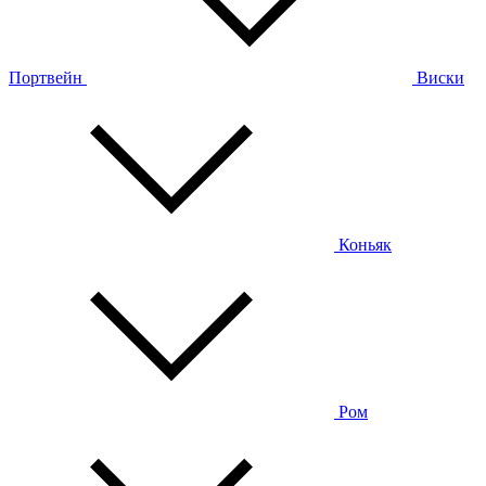
Портвейн
Виски
Коньяк
Ром