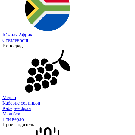
Южная Африка
Стелленбош
Виноград
Мерло
Каберне совиньон
Каберне фран
Мальбек
Пти вердо
Производитель