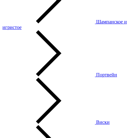
Шампанское и
игристое
Портвейн
Виски