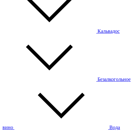
Кальвадос
Безалкогольное
вино
Вода