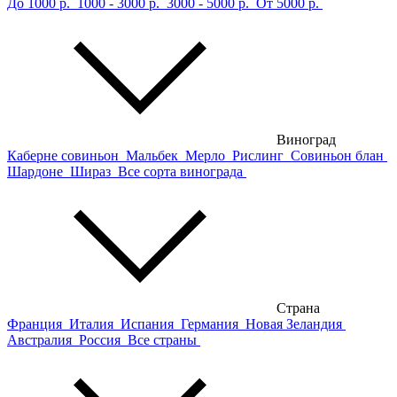
До 1000 р.
1000 - 3000 р.
3000 - 5000 р.
От 5000 р.
Виноград
Каберне совиньон
Мальбек
Мерло
Рислинг
Совиньон блан
Шардоне
Шираз
Все сорта винограда
Страна
Франция
Италия
Испания
Германия
Новая Зеландия
Австралия
Россия
Все страны