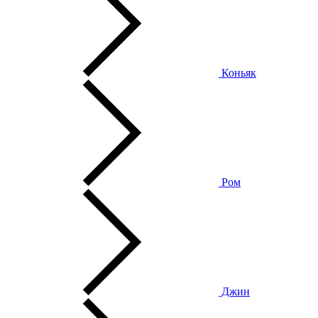
Коньяк
Ром
Джин