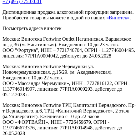
+7 (495) 775-00-01
Дистанционная продажа алкогольной продукции запрещена.
Приобрести товар вы можете в одной из наших
«Винотек»
.
Посмотреть адреса винотек
Москва: Винотека Fortwine Outlet Нагатинская. Варшавское
ш., д.36 (м. Нагатинская). Ежедневно с 10 до 23 часов.
ООО "Фортуна", ИНН – 7721746704, ОГРН - 1127746004495,
лицензия: 77РПА0004042, действует до 24.05.2028
Москва: Винотека Fortwine Черемушки ул.
Новочеремушкинская, д.15/29. (м. Академическая).
Ежедневно с 10 до 22 часов.
ООО «Массандра Черемушки», ИНН - 7727816122, ОГРН -
1137746914997, лицензия: 77РПА0009293, действует до
05.12.2028 г.
Москва: Винотека Fortwine ТРЦ Капитолий Вернадского. Пр-
т Вернадского, д.6, ТРЦ «Капитолий Вернадского», 2 этаж
(м.Университет). Ежедневно с 10 до 22 часов.
ООО «ФОРТВАЙН», ИНН - 7726459679, ОГРН -
1197746673376, лицензия: 77РПА0014948, действует до
26.05.2028