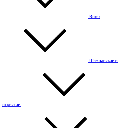
Вино
Шампанское и
игристое