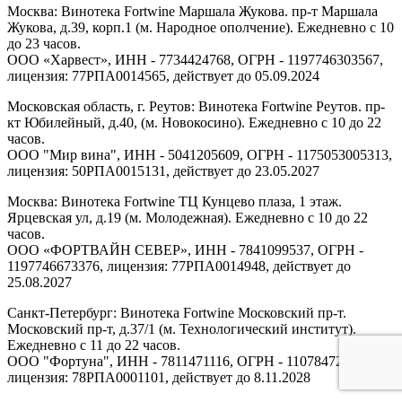
Москва: Винотека Fortwine Маршала Жукова. пр-т Маршала
Жукова, д.39, корп.1 (м. Народное ополчение). Ежедневно с 10
до 23 часов.
ООО «Харвест», ИНН - 7734424768, ОГРН - 1197746303567,
лицензия: 77РПА0014565, действует до 05.09.2024
Московская область, г. Реутов: Винотека Fortwine Реутов. пр-
кт Юбилейный, д.40, (м. Новокосино). Ежедневно с 10 до 22
часов.
ООО "Мир вина", ИНН - 5041205609, ОГРН - 1175053005313,
лицензия: 50РПА0015131, действует до 23.05.2027
Москва: Винотека Fortwine ТЦ Кунцево плаза, 1 этаж.
Ярцевская ул, д.19 (м. Молодежная). Ежедневно с 10 до 22
часов.
ООО «ФОРТВАЙН СЕВЕР», ИНН - 7841099537, ОГРН -
1197746673376, лицензия: 77РПА0014948, действует до
25.08.2027
Санкт-Петербург: Винотека Fortwine Московский пр-т.
Московский пр-т, д.37/1 (м. Технологический институт).
Ежедневно с 11 до 22 часов.
ООО "Фортуна", ИНН - 7811471116, ОГРН - 1107847277438,
лицензия: 78РПА0001101, действует до 8.11.2028