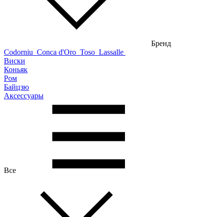
Бренд
Codorniu
Conca d'Oro
Toso
Lassalle
Виски
Коньяк
Ром
Байцзю
Аксессуары
Все