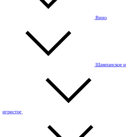
Вино
Шампанское и
игристое