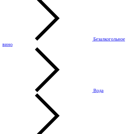
Безалкогольное
вино
Вода