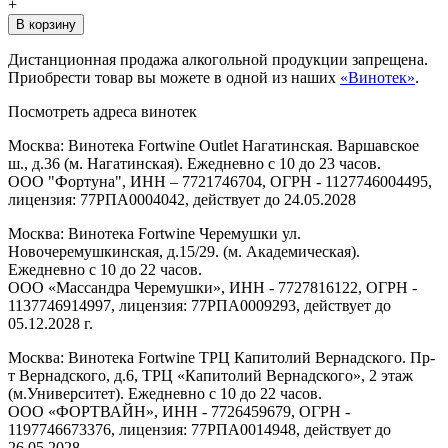
+
В корзину
Дистанционная продажа алкогольной продукции запрещена.
Приобрести товар вы можете в одной из наших
«Винотек»
.
Посмотреть адреса винотек
Москва: Винотека Fortwine Outlet Нагатинская. Варшавское
ш., д.36 (м. Нагатинская). Ежедневно с 10 до 23 часов.
ООО "Фортуна", ИНН – 7721746704, ОГРН - 1127746004495,
лицензия: 77РПА0004042, действует до 24.05.2028
Москва: Винотека Fortwine Черемушки ул.
Новочеремушкинская, д.15/29. (м. Академическая).
Ежедневно с 10 до 22 часов.
ООО «Массандра Черемушки», ИНН - 7727816122, ОГРН -
1137746914997, лицензия: 77РПА0009293, действует до
05.12.2028 г.
Москва: Винотека Fortwine ТРЦ Капитолий Вернадского. Пр-
т Вернадского, д.6, ТРЦ «Капитолий Вернадского», 2 этаж
(м.Университет). Ежедневно с 10 до 22 часов.
ООО «ФОРТВАЙН», ИНН - 7726459679, ОГРН -
1197746673376, лицензия: 77РПА0014948, действует до
26.05.2028