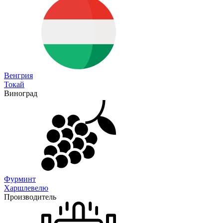
Венгрия
Токай
Виноград
Фурминт
Харшлевелю
Производитель