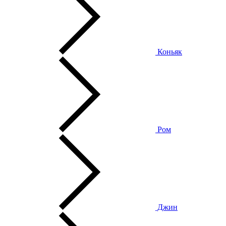
Коньяк
Ром
Джин