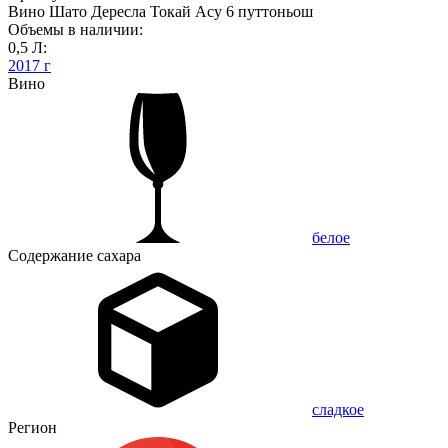
Вино Шато Дересла Токай Асу 6 путтоньош
Объемы в наличии:
0,5 Л:
2017 г
Вино
белое
Содержание сахара
сладкое
Регион