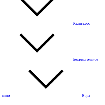
Кальвадос
Безалкогольное
вино
Вода