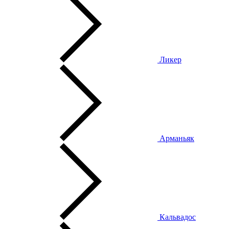
Ликер
Арманьяк
Кальвадос