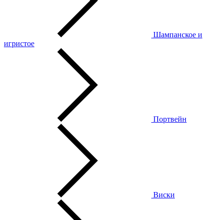
Шампанское и
игристое
Портвейн
Виски