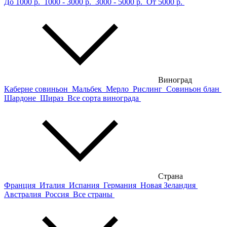
До 1000 р.
1000 - 3000 р.
3000 - 5000 р.
От 5000 р.
Виноград
Каберне совиньон
Мальбек
Мерло
Рислинг
Совиньон блан
Шардоне
Шираз
Все сорта винограда
Страна
Франция
Италия
Испания
Германия
Новая Зеландия
Австралия
Россия
Все страны