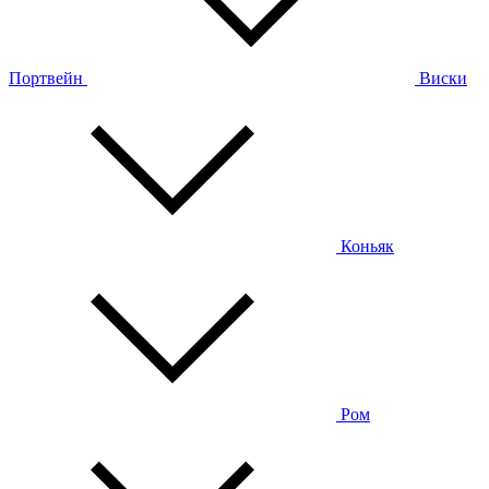
Портвейн
Виски
Коньяк
Ром