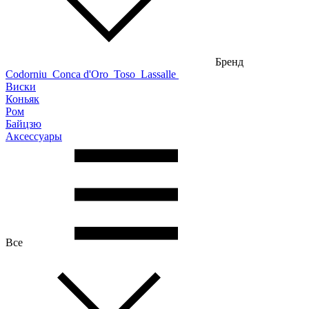
Бренд
Codorniu
Conca d'Oro
Toso
Lassalle
Виски
Коньяк
Ром
Байцзю
Аксессуары
Все