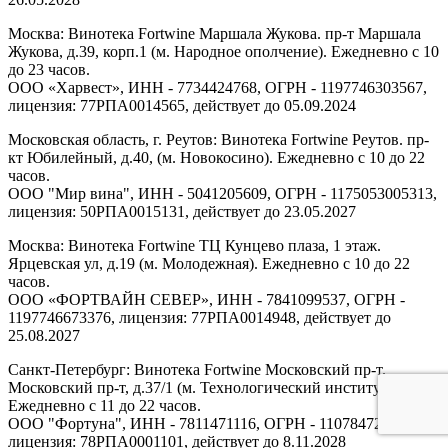
Москва: Винотека Fortwine Маршала Жукова. пр-т Маршала
Жукова, д.39, корп.1 (м. Народное ополчение). Ежедневно с 10
до 23 часов.
ООО «Харвест», ИНН - 7734424768, ОГРН - 1197746303567,
лицензия: 77РПА0014565, действует до 05.09.2024
Московская область, г. Реутов: Винотека Fortwine Реутов. пр-
кт Юбилейный, д.40, (м. Новокосино). Ежедневно с 10 до 22
часов.
ООО "Мир вина", ИНН - 5041205609, ОГРН - 1175053005313,
лицензия: 50РПА0015131, действует до 23.05.2027
Москва: Винотека Fortwine ТЦ Кунцево плаза, 1 этаж.
Ярцевская ул, д.19 (м. Молодежная). Ежедневно с 10 до 22
часов.
ООО «ФОРТВАЙН СЕВЕР», ИНН - 7841099537, ОГРН -
1197746673376, лицензия: 77РПА0014948, действует до
25.08.2027
Санкт-Петербург: Винотека Fortwine Московский пр-т.
Московский пр-т, д.37/1 (м. Технологический институт).
Ежедневно с 11 до 22 часов.
ООО "Фортуна", ИНН - 7811471116, ОГРН - 1107847277438,
лицензия: 78РПА0001101, действует до 8.11.2028