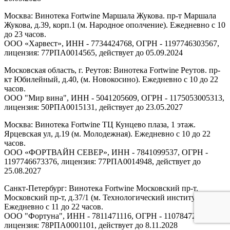
Москва: Винотека Fortwine Маршала Жукова. пр-т Маршала
Жукова, д.39, корп.1 (м. Народное ополчение). Ежедневно с 10
до 23 часов.
ООО «Харвест», ИНН - 7734424768, ОГРН - 1197746303567,
лицензия: 77РПА0014565, действует до 05.09.2024
Московская область, г. Реутов: Винотека Fortwine Реутов. пр-
кт Юбилейный, д.40, (м. Новокосино). Ежедневно с 10 до 22
часов.
ООО "Мир вина", ИНН - 5041205609, ОГРН - 1175053005313,
лицензия: 50РПА0015131, действует до 23.05.2027
Москва: Винотека Fortwine ТЦ Кунцево плаза, 1 этаж.
Ярцевская ул, д.19 (м. Молодежная). Ежедневно с 10 до 22
часов.
ООО «ФОРТВАЙН СЕВЕР», ИНН - 7841099537, ОГРН -
1197746673376, лицензия: 77РПА0014948, действует до
25.08.2027
Санкт-Петербург: Винотека Fortwine Московский пр-т.
Московский пр-т, д.37/1 (м. Технологический институт).
Ежедневно с 11 до 22 часов.
ООО "Фортуна", ИНН - 7811471116, ОГРН - 1107847277438,
лицензия: 78РПА0001101, действует до 8.11.2028