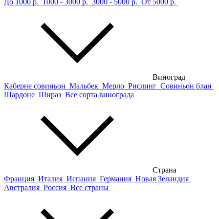
До 1000 р.
1000 - 3000 р.
3000 - 5000 р.
От 5000 р.
Виноград
Каберне совиньон
Мальбек
Мерло
Рислинг
Совиньон блан
Шардоне
Шираз
Все сорта винограда
Страна
Франция
Италия
Испания
Германия
Новая Зеландия
Австралия
Россия
Все страны