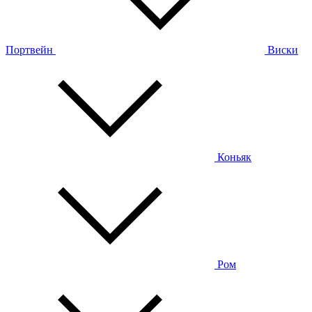
Портвейн
Виски
Коньяк
Ром