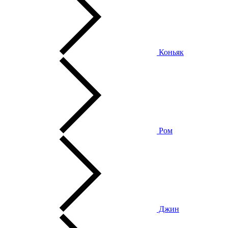
Коньяк
Ром
Джин