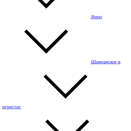
Вино
Шампанское и
игристое