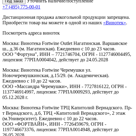
Уточнить наличие/поступление
Под заказ
+7 (495) 775-00-01
Дистанционная продажа алкогольной продукции запрещена.
Приобрести товар вы можете в одной из наших
«Винотек»
.
Посмотреть адреса винотек
Москва: Винотека Fortwine Outlet Нагатинская. Варшавское
ш., д.36 (м. Нагатинская). Ежедневно с 10 до 23 часов.
ООО "Фортуна", ИНН – 7721746704, ОГРН - 1127746004495,
лицензия: 77РПА0004042, действует до 24.05.2028
Москва: Винотека Fortwine Черемушки ул.
Новочеремушкинская, д.15/29. (м. Академическая).
Ежедневно с 10 до 22 часов.
ООО «Массандра Черемушки», ИНН - 7727816122, ОГРН -
1137746914997, лицензия: 77РПА0009293, действует до
05.12.2028 г.
Москва: Винотека Fortwine ТРЦ Капитолий Вернадского. Пр-
т Вернадского, д.6, ТРЦ «Капитолий Вернадского», 2 этаж
(м.Университет). Ежедневно с 10 до 22 часов.
ООО «ФОРТВАЙН», ИНН - 7726459679, ОГРН -
1197746673376, лицензия: 77РПА0014948, действует до
26.05.2028