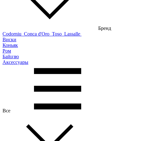
Бренд
Codorniu
Conca d'Oro
Toso
Lassalle
Виски
Коньяк
Ром
Байцзю
Аксессуары
Все