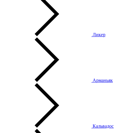
Ликер
Арманьяк
Кальвадос