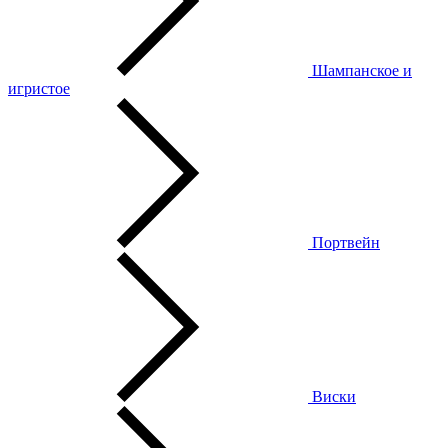
Шампанское и
игристое
Портвейн
Виски