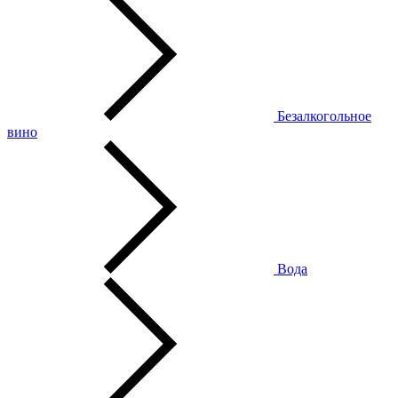
Безалкогольное
вино
Вода