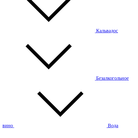
Кальвадос
Безалкогольное
вино
Вода