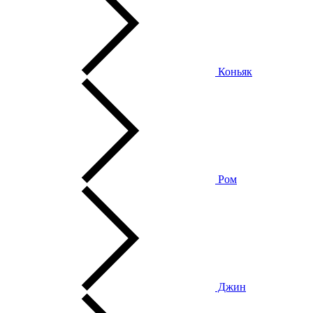
Коньяк
Ром
Джин