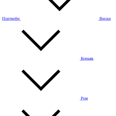
Портвейн
Виски
Коньяк
Ром