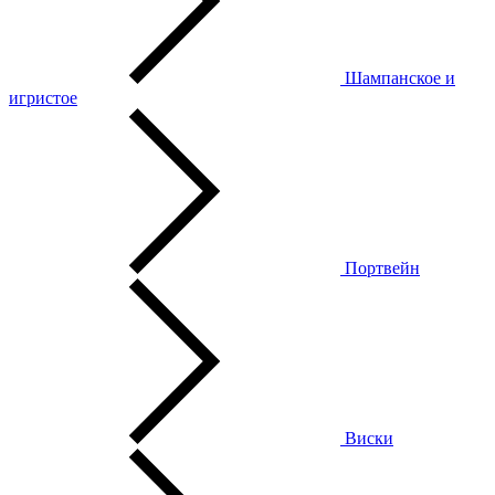
Шампанское и
игристое
Портвейн
Виски