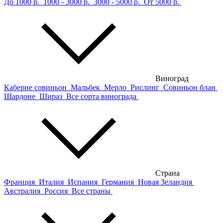
До 1000 р.
1000 - 3000 р.
3000 - 5000 р.
От 5000 р.
Виноград
Каберне совиньон
Мальбек
Мерло
Рислинг
Совиньон блан
Шардоне
Шираз
Все сорта винограда
Страна
Франция
Италия
Испания
Германия
Новая Зеландия
Австралия
Россия
Все страны