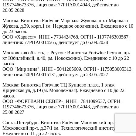
1197746673376, лицензия: 77РПА0014948, действует до
26.05.2028
Москва: Винотека Fortwine Маршала Жукова. пр-т Маршала
Жукова, д.39, корп.1 (м. Народное ополчение). Ежедневно с 10
до 23 часов.
ООО «Харвест», ИНН - 7734424768, ОГРН - 1197746303567,
лицензия: 77РПА0014565, действует до 05.09.2024
Московская область, г. Реутов: Винотека Fortwine Реутов. пр-
кт Юбилейный, д.40, (м. Новокосино). Ежедневно с 10 до 22
часов.
ООО "Мир вина", ИНН - 5041205609, ОГРН - 1175053005313,
лицензия: 50РПА0015131, действует до 23.05.2027
Москва: Винотека Fortwine ТЦ Кунцево плаза, 1 этаж.
Ярцевская ул, д.19 (м. Молодежная). Ежедневно с 10 до 22
часов.
ООО «ФОРТВАЙН СЕВЕР», ИНН - 7841099537, ОГРН -
1197746673376, лицензия: 77РПА0014948, действует до
25.08.2027
Санкт-Петербург: Винотека Fortwine Московский пр-т.
Московский пр-т, д.37/1 (м. Технологический институт).
Ежедневно с 11 до 22 часов.