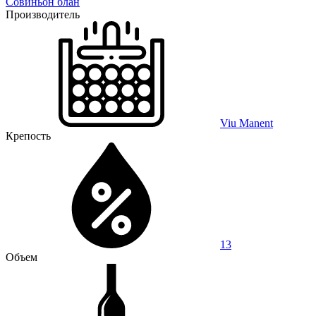
Совиньон блан
Производитель
Viu Manent
Крепость
13
Объем