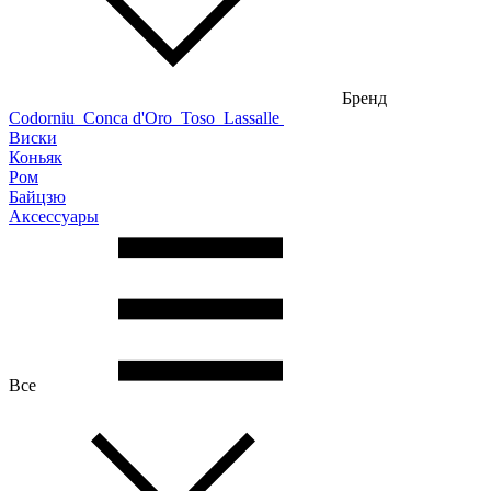
Бренд
Codorniu
Conca d'Oro
Toso
Lassalle
Виски
Коньяк
Ром
Байцзю
Аксессуары
Все