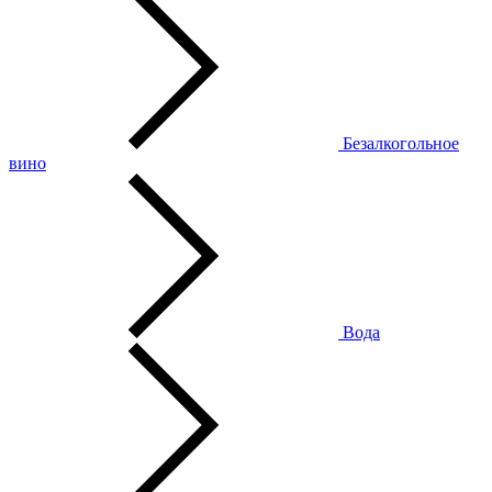
Безалкогольное
вино
Вода