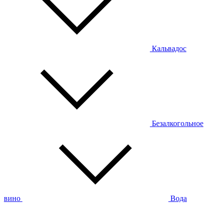
Кальвадос
Безалкогольное
вино
Вода