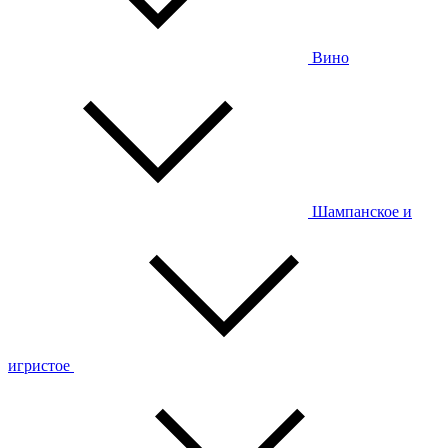
Вино
Шампанское и
игристое