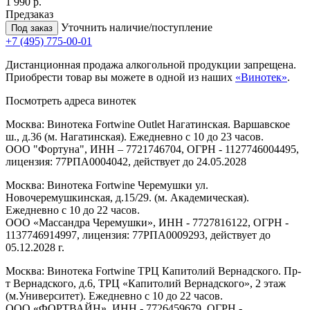
1 990 р.
Предзаказ
Уточнить наличие/поступление
Под заказ
+7 (495) 775-00-01
Дистанционная продажа алкогольной продукции запрещена.
Приобрести товар вы можете в одной из наших
«Винотек»
.
Посмотреть адреса винотек
Москва: Винотека Fortwine Outlet Нагатинская. Варшавское
ш., д.36 (м. Нагатинская). Ежедневно с 10 до 23 часов.
ООО "Фортуна", ИНН – 7721746704, ОГРН - 1127746004495,
лицензия: 77РПА0004042, действует до 24.05.2028
Москва: Винотека Fortwine Черемушки ул.
Новочеремушкинская, д.15/29. (м. Академическая).
Ежедневно с 10 до 22 часов.
ООО «Массандра Черемушки», ИНН - 7727816122, ОГРН -
1137746914997, лицензия: 77РПА0009293, действует до
05.12.2028 г.
Москва: Винотека Fortwine ТРЦ Капитолий Вернадского. Пр-
т Вернадского, д.6, ТРЦ «Капитолий Вернадского», 2 этаж
(м.Университет). Ежедневно с 10 до 22 часов.
ООО «ФОРТВАЙН», ИНН - 7726459679, ОГРН -