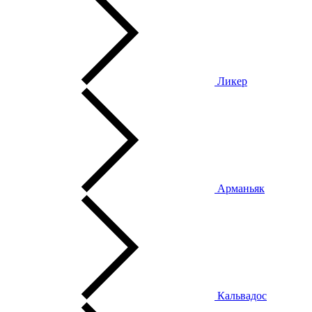
Ликер
Арманьяк
Кальвадос