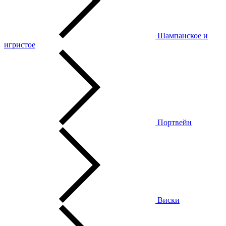
Шампанское и
игристое
Портвейн
Виски