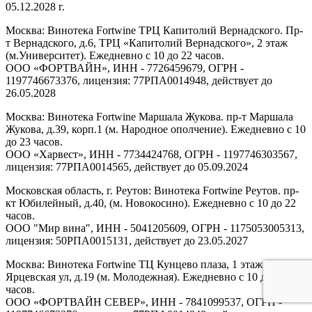
05.12.2028 г.
Москва: Винотека Fortwine ТРЦ Капитолий Вернадского. Пр-
т Вернадского, д.6, ТРЦ «Капитолий Вернадского», 2 этаж
(м.Университет). Ежедневно с 10 до 22 часов.
ООО «ФОРТВАЙН», ИНН - 7726459679, ОГРН -
1197746673376, лицензия: 77РПА0014948, действует до
26.05.2028
Москва: Винотека Fortwine Маршала Жукова. пр-т Маршала
Жукова, д.39, корп.1 (м. Народное ополчение). Ежедневно с 10
до 23 часов.
ООО «Харвест», ИНН - 7734424768, ОГРН - 1197746303567,
лицензия: 77РПА0014565, действует до 05.09.2024
Московская область, г. Реутов: Винотека Fortwine Реутов. пр-
кт Юбилейный, д.40, (м. Новокосино). Ежедневно с 10 до 22
часов.
ООО "Мир вина", ИНН - 5041205609, ОГРН - 1175053005313,
лицензия: 50РПА0015131, действует до 23.05.2027
Москва: Винотека Fortwine ТЦ Кунцево плаза, 1 этаж.
Ярцевская ул, д.19 (м. Молодежная). Ежедневно с 10 до 22
часов.
ООО «ФОРТВАЙН СЕВЕР», ИНН - 7841099537, ОГРН -