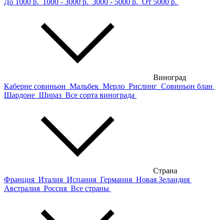
До 1000 р.
1000 - 3000 р.
3000 - 5000 р.
От 5000 р.
Виноград
Каберне совиньон
Мальбек
Мерло
Рислинг
Совиньон блан
Шардоне
Шираз
Все сорта винограда
Страна
Франция
Италия
Испания
Германия
Новая Зеландия
Австралия
Россия
Все страны