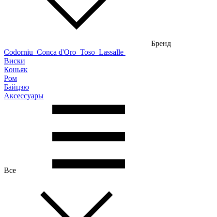
Бренд
Codorniu
Conca d'Oro
Toso
Lassalle
Виски
Коньяк
Ром
Байцзю
Аксессуары
Все