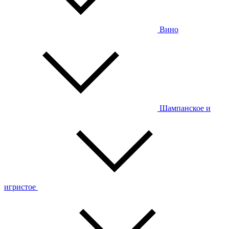
Вино
Шампанское и
игристое