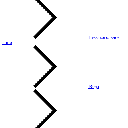
Безалкогольное
вино
Вода