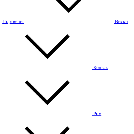
Портвейн
Виски
Коньяк
Ром