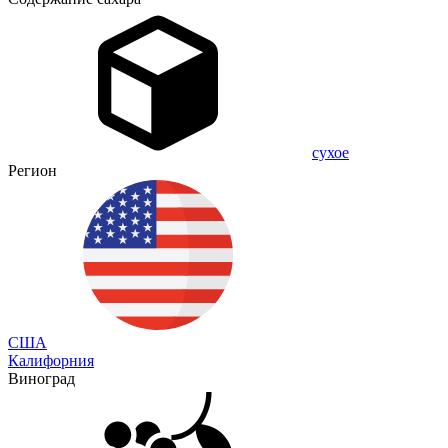
сухое
Регион
США
Калифорния
Виноград