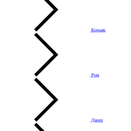
Коньяк
Ром
Джин