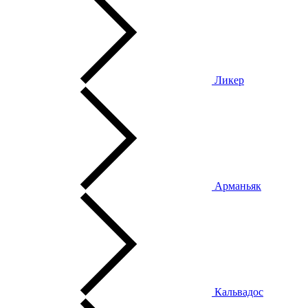
Ликер
Арманьяк
Кальвадос