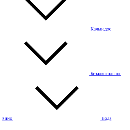
Кальвадос
Безалкогольное
вино
Вода