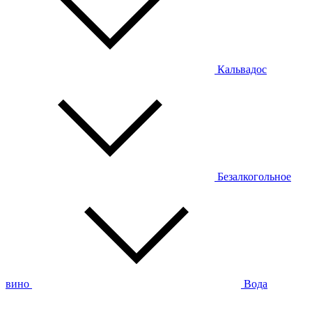
Кальвадос
Безалкогольное
вино
Вода