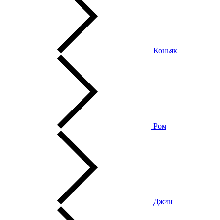
Коньяк
Ром
Джин