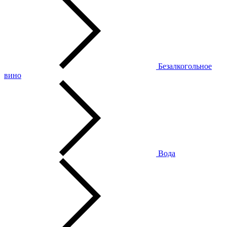
Безалкогольное
вино
Вода