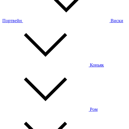
Портвейн
Виски
Коньяк
Ром