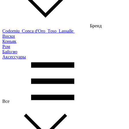
Бренд
Codorniu
Conca d'Oro
Toso
Lassalle
Виски
Коньяк
Ром
Байцзю
Аксессуары
Все