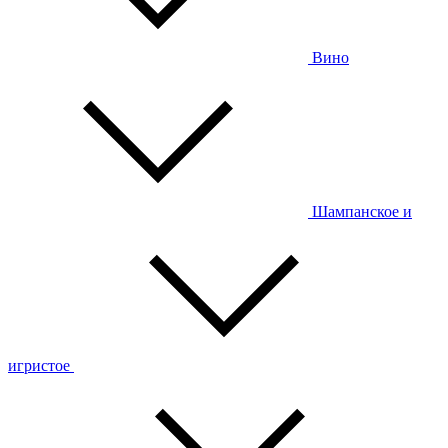
Вино
Шампанское и
игристое