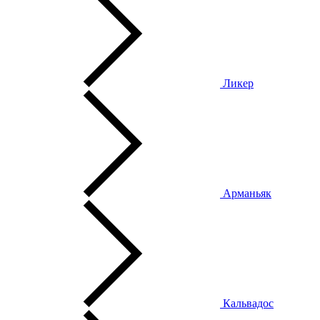
Ликер
Арманьяк
Кальвадос