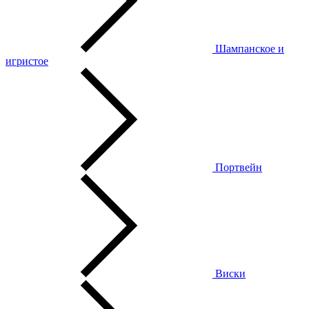
Шампанское и
игристое
Портвейн
Виски