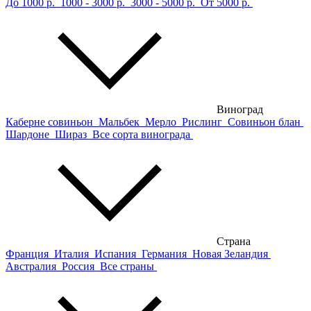
До 1000 р.
1000 - 3000 р.
3000 - 5000 р.
От 5000 р.
Виноград
Каберне совиньон
Мальбек
Мерло
Рислинг
Совиньон блан
Шардоне
Шираз
Все сорта винограда
Страна
Франция
Италия
Испания
Германия
Новая Зеландия
Австралия
Россия
Все страны