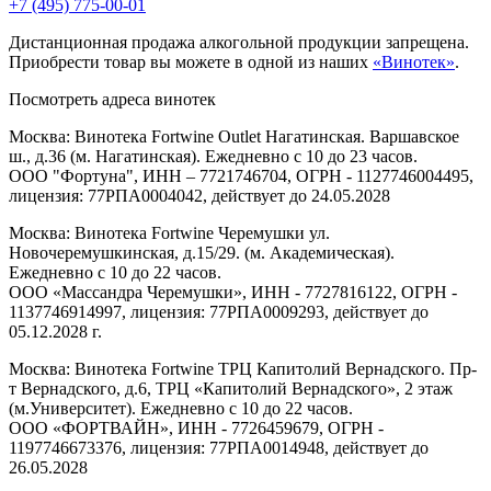
+7 (495) 775-00-01
Дистанционная продажа алкогольной продукции запрещена.
Приобрести товар вы можете в одной из наших
«Винотек»
.
Посмотреть адреса винотек
Москва: Винотека Fortwine Outlet Нагатинская. Варшавское
ш., д.36 (м. Нагатинская). Ежедневно с 10 до 23 часов.
ООО "Фортуна", ИНН – 7721746704, ОГРН - 1127746004495,
лицензия: 77РПА0004042, действует до 24.05.2028
Москва: Винотека Fortwine Черемушки ул.
Новочеремушкинская, д.15/29. (м. Академическая).
Ежедневно с 10 до 22 часов.
ООО «Массандра Черемушки», ИНН - 7727816122, ОГРН -
1137746914997, лицензия: 77РПА0009293, действует до
05.12.2028 г.
Москва: Винотека Fortwine ТРЦ Капитолий Вернадского. Пр-
т Вернадского, д.6, ТРЦ «Капитолий Вернадского», 2 этаж
(м.Университет). Ежедневно с 10 до 22 часов.
ООО «ФОРТВАЙН», ИНН - 7726459679, ОГРН -
1197746673376, лицензия: 77РПА0014948, действует до
26.05.2028