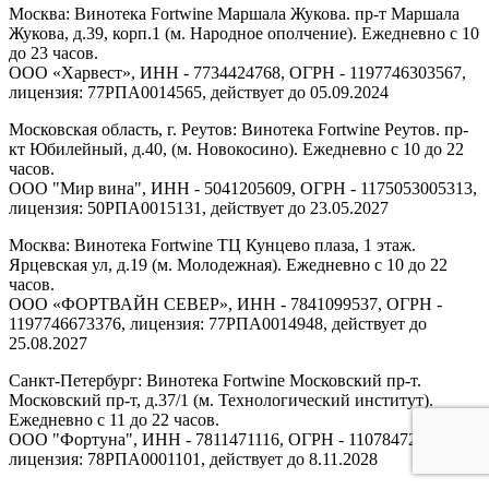
Москва: Винотека Fortwine Маршала Жукова. пр-т Маршала
Жукова, д.39, корп.1 (м. Народное ополчение). Ежедневно с 10
до 23 часов.
ООО «Харвест», ИНН - 7734424768, ОГРН - 1197746303567,
лицензия: 77РПА0014565, действует до 05.09.2024
Московская область, г. Реутов: Винотека Fortwine Реутов. пр-
кт Юбилейный, д.40, (м. Новокосино). Ежедневно с 10 до 22
часов.
ООО "Мир вина", ИНН - 5041205609, ОГРН - 1175053005313,
лицензия: 50РПА0015131, действует до 23.05.2027
Москва: Винотека Fortwine ТЦ Кунцево плаза, 1 этаж.
Ярцевская ул, д.19 (м. Молодежная). Ежедневно с 10 до 22
часов.
ООО «ФОРТВАЙН СЕВЕР», ИНН - 7841099537, ОГРН -
1197746673376, лицензия: 77РПА0014948, действует до
25.08.2027
Санкт-Петербург: Винотека Fortwine Московский пр-т.
Московский пр-т, д.37/1 (м. Технологический институт).
Ежедневно с 11 до 22 часов.
ООО "Фортуна", ИНН - 7811471116, ОГРН - 1107847277438,
лицензия: 78РПА0001101, действует до 8.11.2028