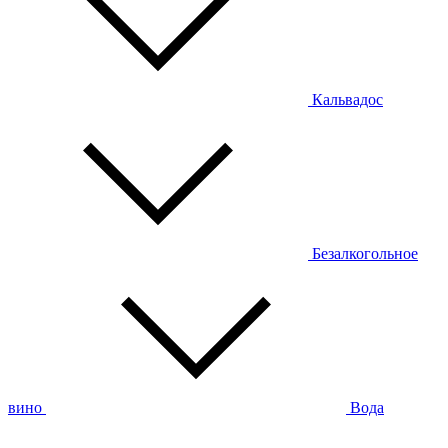
Кальвадос
Безалкогольное
вино
Вода