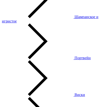
Шампанское и
игристое
Портвейн
Виски