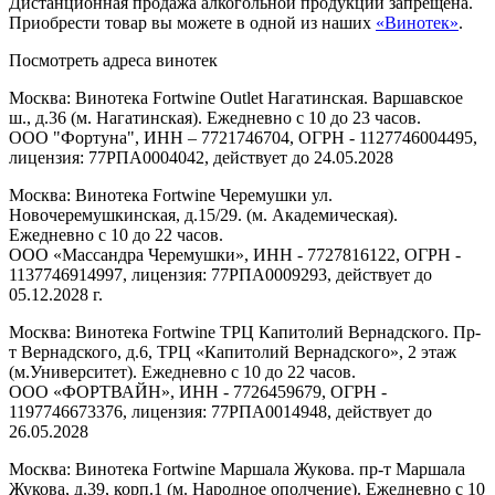
Дистанционная продажа алкогольной продукции запрещена.
Приобрести товар вы можете в одной из наших
«Винотек»
.
Посмотреть адреса винотек
Москва: Винотека Fortwine Outlet Нагатинская. Варшавское
ш., д.36 (м. Нагатинская). Ежедневно с 10 до 23 часов.
ООО "Фортуна", ИНН – 7721746704, ОГРН - 1127746004495,
лицензия: 77РПА0004042, действует до 24.05.2028
Москва: Винотека Fortwine Черемушки ул.
Новочеремушкинская, д.15/29. (м. Академическая).
Ежедневно с 10 до 22 часов.
ООО «Массандра Черемушки», ИНН - 7727816122, ОГРН -
1137746914997, лицензия: 77РПА0009293, действует до
05.12.2028 г.
Москва: Винотека Fortwine ТРЦ Капитолий Вернадского. Пр-
т Вернадского, д.6, ТРЦ «Капитолий Вернадского», 2 этаж
(м.Университет). Ежедневно с 10 до 22 часов.
ООО «ФОРТВАЙН», ИНН - 7726459679, ОГРН -
1197746673376, лицензия: 77РПА0014948, действует до
26.05.2028
Москва: Винотека Fortwine Маршала Жукова. пр-т Маршала
Жукова, д.39, корп.1 (м. Народное ополчение). Ежедневно с 10