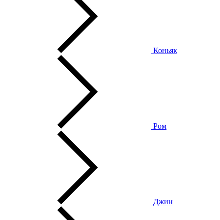
Коньяк
Ром
Джин