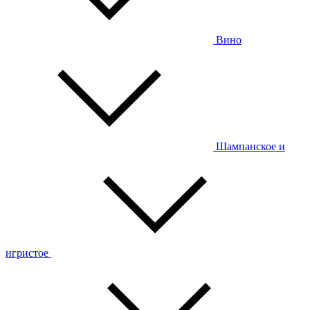
Вино
Шампанское и
игристое