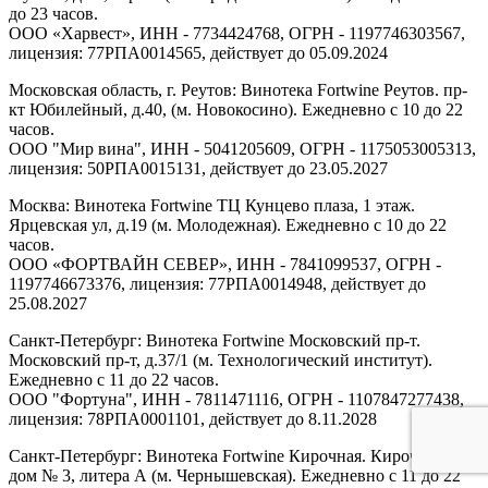
до 23 часов.
ООО «Харвест», ИНН - 7734424768, ОГРН - 1197746303567,
лицензия: 77РПА0014565, действует до 05.09.2024
Московская область, г. Реутов: Винотека Fortwine Реутов. пр-
кт Юбилейный, д.40, (м. Новокосино). Ежедневно с 10 до 22
часов.
ООО "Мир вина", ИНН - 5041205609, ОГРН - 1175053005313,
лицензия: 50РПА0015131, действует до 23.05.2027
Москва: Винотека Fortwine ТЦ Кунцево плаза, 1 этаж.
Ярцевская ул, д.19 (м. Молодежная). Ежедневно с 10 до 22
часов.
ООО «ФОРТВАЙН СЕВЕР», ИНН - 7841099537, ОГРН -
1197746673376, лицензия: 77РПА0014948, действует до
25.08.2027
Санкт-Петербург: Винотека Fortwine Московский пр-т.
Московский пр-т, д.37/1 (м. Технологический институт).
Ежедневно с 11 до 22 часов.
ООО "Фортуна", ИНН - 7811471116, ОГРН - 1107847277438,
лицензия: 78РПА0001101, действует до 8.11.2028
Санкт-Петербург: Винотека Fortwine Кирочная. Кирочная ул,
дом № 3, литера А (м. Чернышевская). Ежедневно с 11 до 22