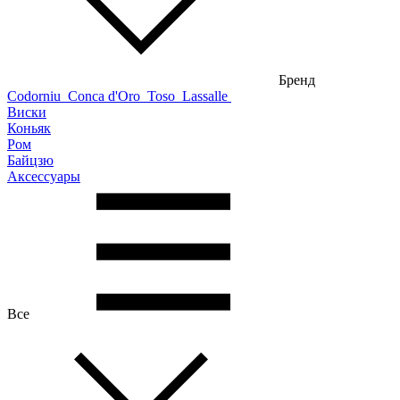
Бренд
Codorniu
Conca d'Oro
Toso
Lassalle
Виски
Коньяк
Ром
Байцзю
Аксессуары
Все