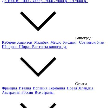
До 1000 р.
1000 - 3000 р.
3000 - 5000 р.
От 5000 р.
Виноград
Каберне совиньон
Мальбек
Мерло
Рислинг
Совиньон блан
Шардоне
Шираз
Все сорта винограда
Страна
Франция
Италия
Испания
Германия
Новая Зеландия
Австралия
Россия
Все страны