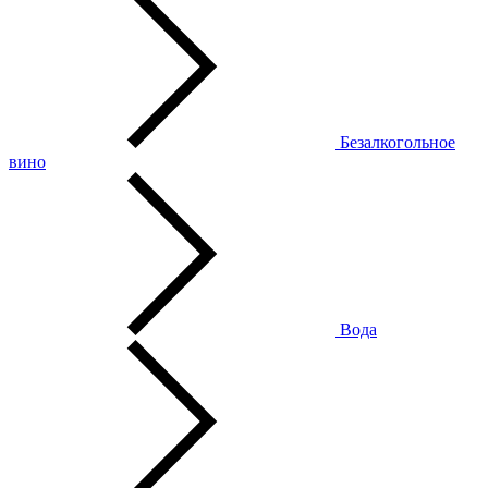
Безалкогольное
вино
Вода