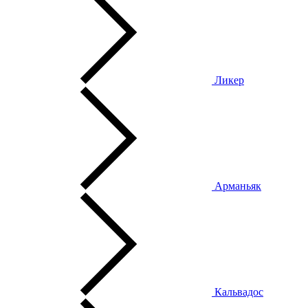
Ликер
Арманьяк
Кальвадос