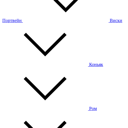
Портвейн
Виски
Коньяк
Ром