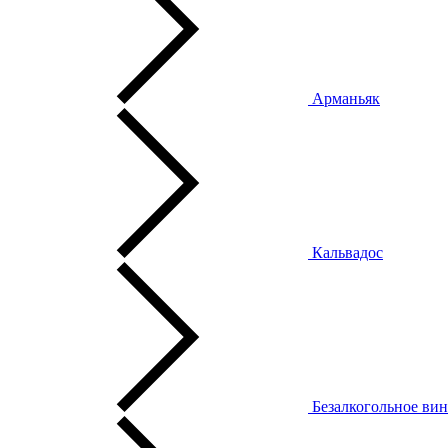
Арманьяк
Кальвадос
Безалкогольное ви