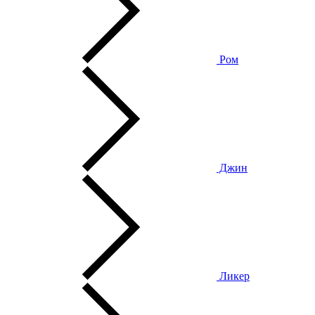
Ром
Джин
Ликер