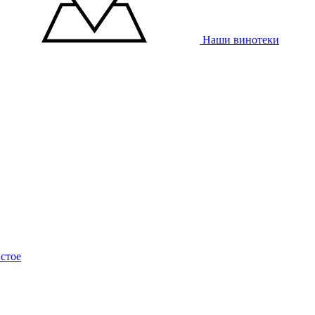
Наши винотеки
стое