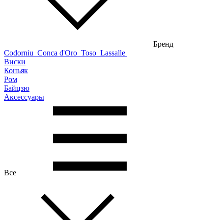
Бренд
Codorniu
Conca d'Oro
Toso
Lassalle
Виски
Коньяк
Ром
Байцзю
Аксессуары
Все