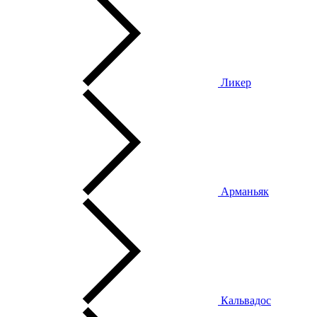
Ликер
Арманьяк
Кальвадос