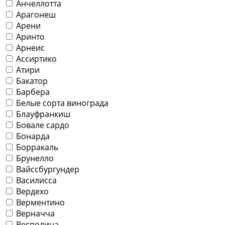
Анчеллотта
Арагонеш
Арени
Аринто
Арнеис
Ассиртико
Атири
Бакатор
Барбера
Белые сорта винограда
Блауфранкиш
Бовале сардо
Бонарда
Борракаль
Брунелло
Вайссбургундер
Василисса
Вердехо
Верментино
Верначча
Весполина