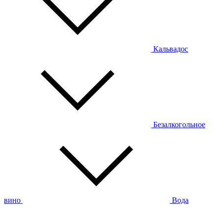
Кальвадос
Безалкогольное
вино
Вода