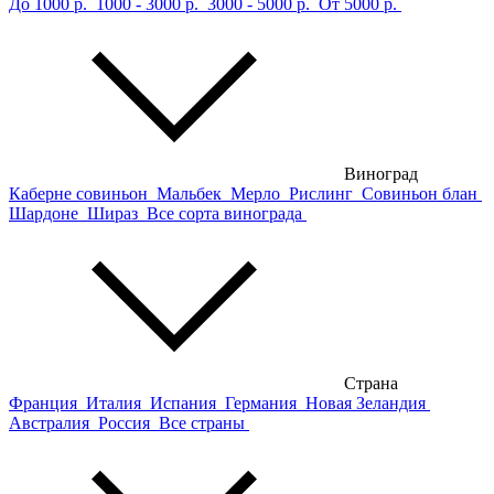
До 1000 р.
1000 - 3000 р.
3000 - 5000 р.
От 5000 р.
Виноград
Каберне совиньон
Мальбек
Мерло
Рислинг
Совиньон блан
Шардоне
Шираз
Все сорта винограда
Страна
Франция
Италия
Испания
Германия
Новая Зеландия
Австралия
Россия
Все страны