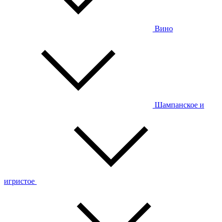
Вино
Шампанское и
игристое