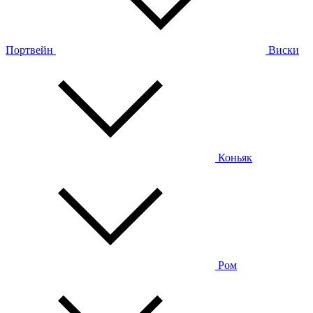
Портвейн
Виски
Коньяк
Ром