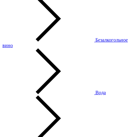
Безалкогольное
вино
Вода