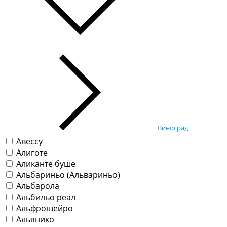
Виноград
Авессу
Алиготе
Аликанте буше
Альбариньо (Альвариньо)
Альбарола
Альбильо реал
Альфрошейро
Альянико