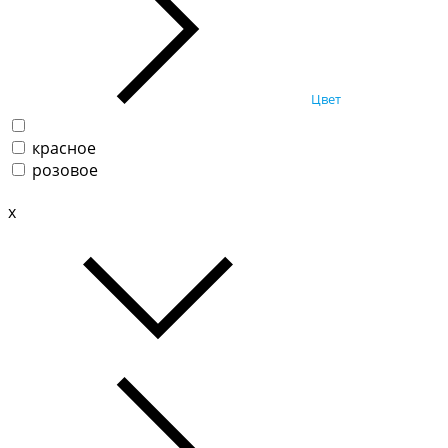
Цвет
красное
розовое
x