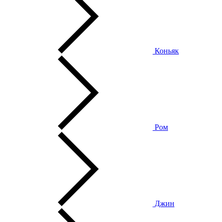
Коньяк
Ром
Джин