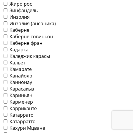
Жиро рос
Зинфандель
Инзолия
Инзолия (ансоника)
Каберне
Каберне совиньон
Каберне фран
Кадарка
Каледжик карасы
Кальет
Камарате
Канайоло
Каннонау
Карасакыз
Кариньян
Карменер
Карриканте
Катаррато
Катарратто
Кахури Мцване