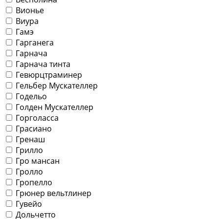
Вионье
Виура
Гамэ
Гарганега
Гарнача
Гарнача тинта
Гевюрцтраминер
Гельбер Мускателлер
Годельо
Голден Мускателлер
Горголасса
Грасиано
Гренаш
Грилло
Гро мансан
Гролло
Гропелло
Грюнер вельтлинер
Гувейо
Дольчетто