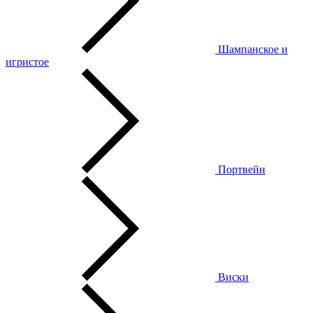
Шампанское и
игристое
Портвейн
Виски