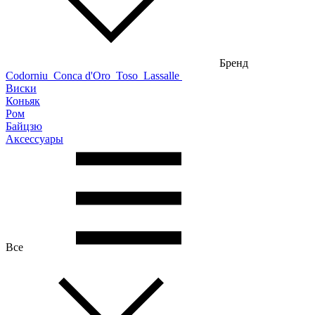
Бренд
Codorniu
Conca d'Oro
Toso
Lassalle
Виски
Коньяк
Ром
Байцзю
Аксессуары
Все