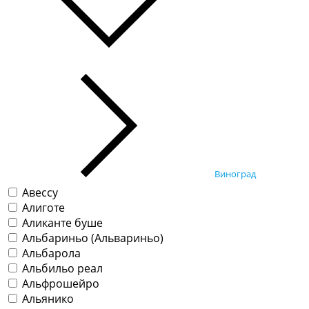
Виноград
Авессу
Алиготе
Аликанте буше
Альбариньо (Альвариньо)
Альбарола
Альбильо реал
Альфрошейро
Альянико