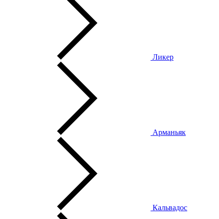
Ликер
Арманьяк
Кальвадос