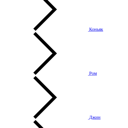
Коньяк
Ром
Джин