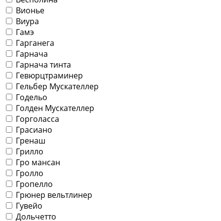
Вионье
Виура
Гамэ
Гарганега
Гарнача
Гарнача тинта
Гевюрцтраминер
Гельбер Мускателлер
Годельо
Голден Мускателлер
Горголасса
Грасиано
Гренаш
Грилло
Гро мансан
Гролло
Гропелло
Грюнер вельтлинер
Гувейо
Дольчетто