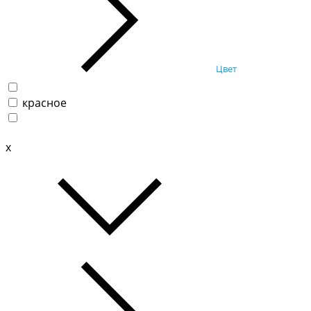
Цвет
красное
x