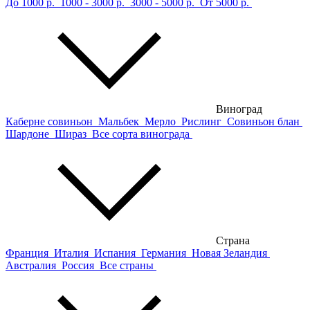
До 1000 р.
1000 - 3000 р.
3000 - 5000 р.
От 5000 р.
Виноград
Каберне совиньон
Мальбек
Мерло
Рислинг
Совиньон блан
Шардоне
Шираз
Все сорта винограда
Страна
Франция
Италия
Испания
Германия
Новая Зеландия
Австралия
Россия
Все страны