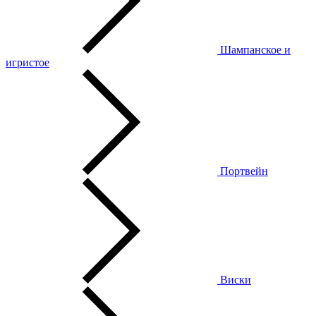
Шампанское и
игристое
Портвейн
Виски