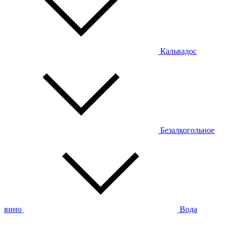
Кальвадос
Безалкогольное
вино
Вода