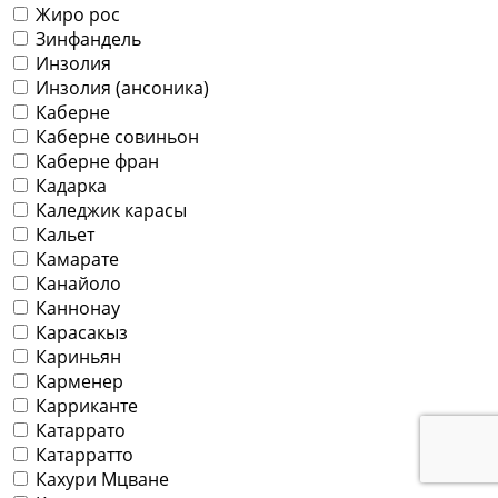
Жиро рос
Зинфандель
Инзолия
Инзолия (ансоника)
Каберне
Каберне совиньон
Каберне фран
Кадарка
Каледжик карасы
Кальет
Камарате
Канайоло
Каннонау
Карасакыз
Кариньян
Карменер
Карриканте
Катаррато
Катарратто
Кахури Мцване