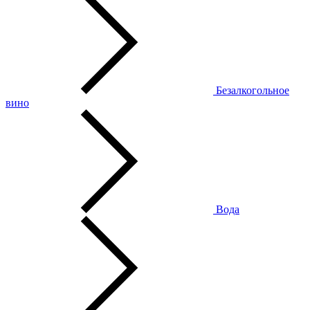
Безалкогольное
вино
Вода