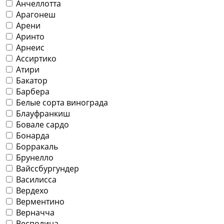
Анчеллотта
Арагонеш
Арени
Аринто
Арнеис
Ассиртико
Атири
Бакатор
Барбера
Белые сорта винограда
Блауфранкиш
Бовале сардо
Бонарда
Борракаль
Брунелло
Вайссбургундер
Василисса
Вердехо
Верментино
Верначча
Весполина