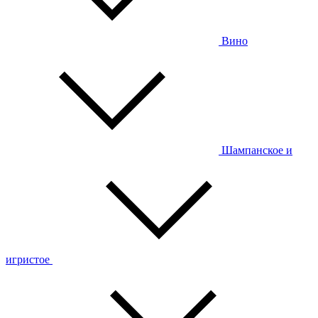
Вино
Шампанское и
игристое