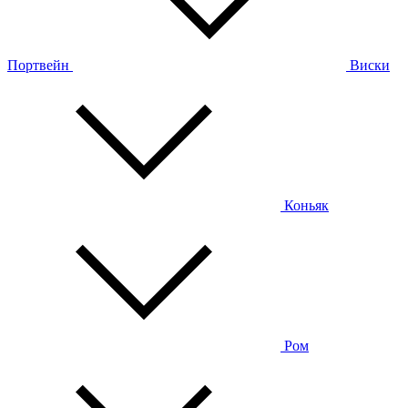
Портвейн
Виски
Коньяк
Ром