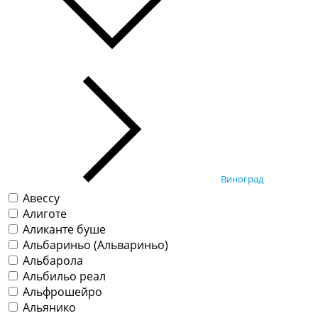
Виноград
Авессу
Алиготе
Аликанте буше
Альбариньо (Альвариньо)
Альбарола
Альбильо реал
Альфрошейро
Альянико