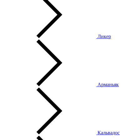
Ликер
Арманьяк
Кальвадос