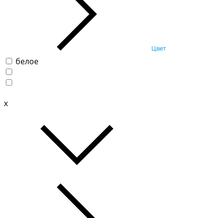
Цвет
белое
x