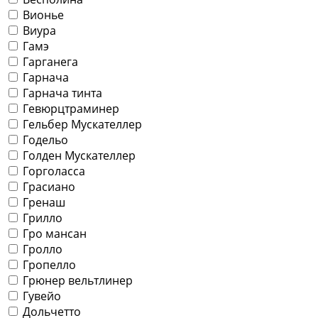
Вионье
Виура
Гамэ
Гарганега
Гарнача
Гарнача тинта
Гевюрцтраминер
Гельбер Мускателлер
Годельо
Голден Мускателлер
Горголасса
Грасиано
Гренаш
Грилло
Гро мансан
Гролло
Гропелло
Грюнер вельтлинер
Гувейо
Дольчетто