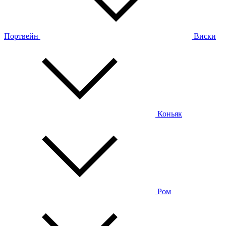
Портвейн
Виски
Коньяк
Ром