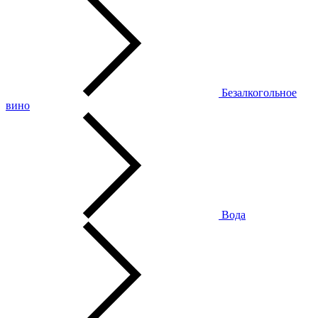
Безалкогольное
вино
Вода