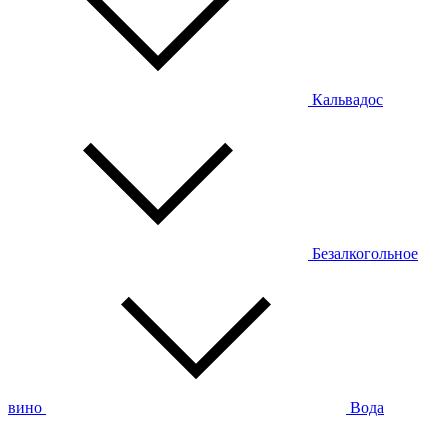
Кальвадос
Безалкогольное
вино
Вода