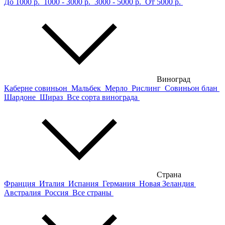
До 1000 р.
1000 - 3000 р.
3000 - 5000 р.
От 5000 р.
Виноград
Каберне совиньон
Мальбек
Мерло
Рислинг
Совиньон блан
Шардоне
Шираз
Все сорта винограда
Страна
Франция
Италия
Испания
Германия
Новая Зеландия
Австралия
Россия
Все страны