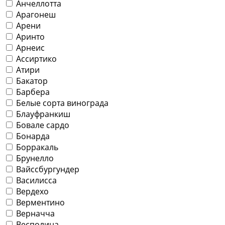
Анчеллотта
Арагонеш
Арени
Аринто
Арнеис
Ассиртико
Атири
Бакатор
Барбера
Белые сорта винограда
Блауфранкиш
Бовале сардо
Бонарда
Борракаль
Брунелло
Вайссбургундер
Василисса
Вердехо
Верментино
Верначча
Весполина