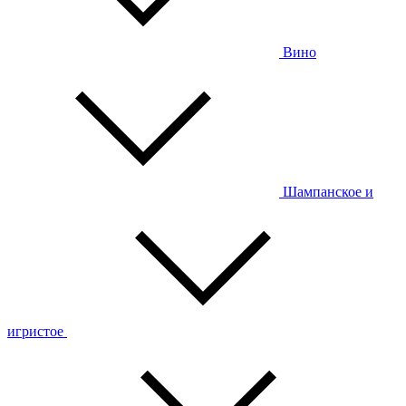
Вино
Шампанское и
игристое