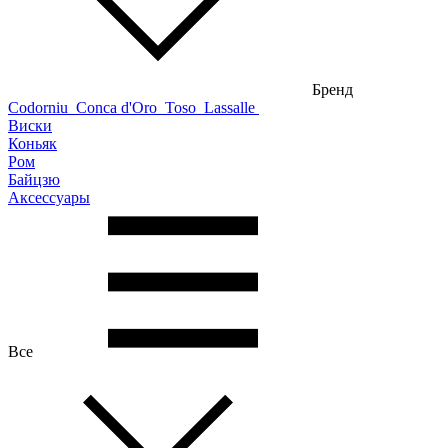
Бренд
Codorniu
Conca d'Oro
Toso
Lassalle
Виски
Коньяк
Ром
Байцзю
Аксессуары
Все