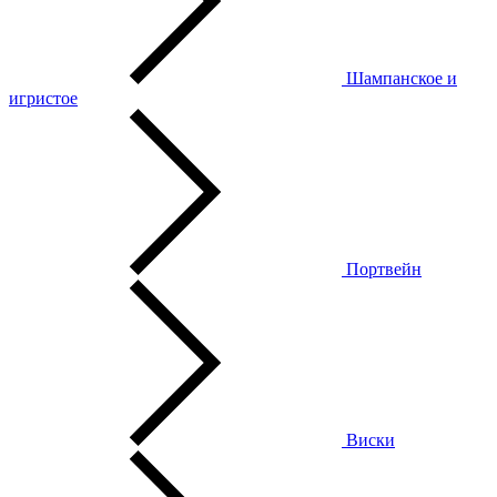
Шампанское и
игристое
Портвейн
Виски