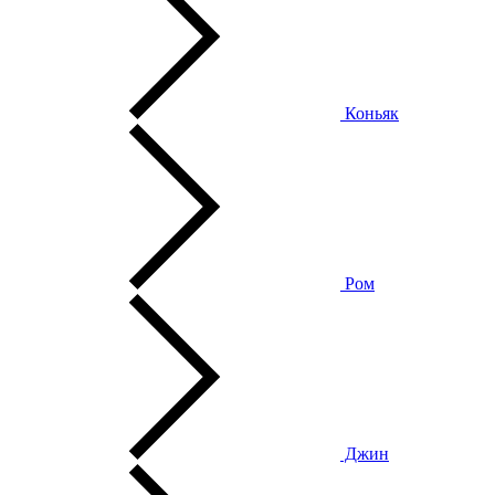
Коньяк
Ром
Джин