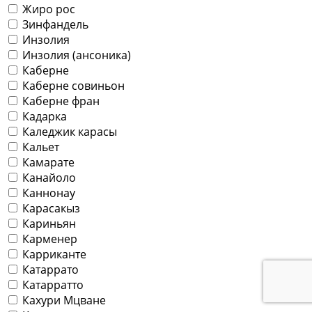
Жиро рос
Зинфандель
Инзолия
Инзолия (ансоника)
Каберне
Каберне совиньон
Каберне фран
Кадарка
Каледжик карасы
Кальет
Камарате
Канайоло
Каннонау
Карасакыз
Кариньян
Карменер
Карриканте
Катаррато
Катарратто
Кахури Мцване