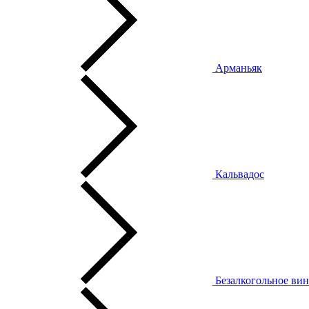
Арманьяк
Кальвадос
Безалкогольное ви