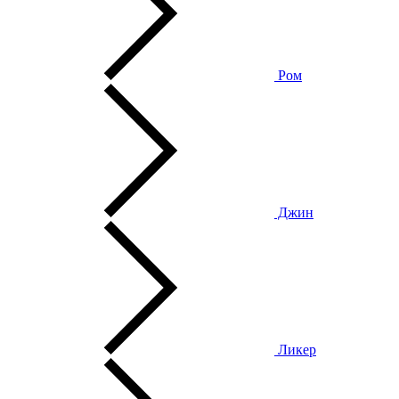
Ром
Джин
Ликер