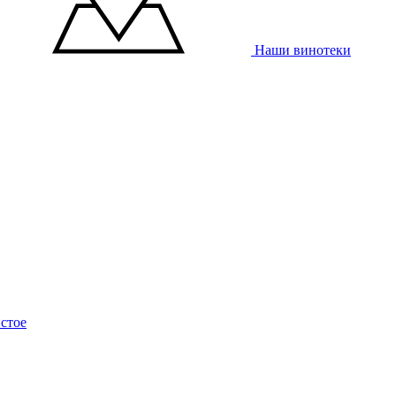
Наши винотеки
стое